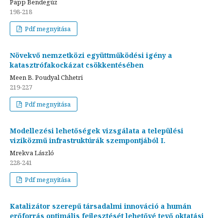
Papp Bendegúz
198-218
Pdf megnyitása
Növekvő nemzetközi együttműködési igény a
katasztrófakockázat csökkentésében
Meen B. Poudyal Chhetri
219-227
Pdf megnyitása
Modellezési lehetőségek vizsgálata a települési
viziközmű infrastruktúrák szempontjából I.
Mrekva László
228-241
Pdf megnyitása
Katalizátor szerepű társadalmi innováció a humán
erőforrás optimális fejlesztését lehetővé tevő oktatási