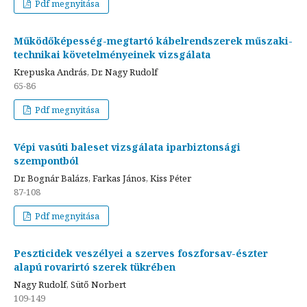
Pdf megnyitása
Működőképesség-megtartó kábelrendszerek műszaki-
technikai követelményeinek vizsgálata
Krepuska András, Dr. Nagy Rudolf
65-86
Pdf megnyitása
Vépi vasúti baleset vizsgálata iparbiztonsági
szempontból
Dr. Bognár Balázs, Farkas János, Kiss Péter
87-108
Pdf megnyitása
Peszticidek veszélyei a szerves foszforsav-észter
alapú rovarirtó szerek tükrében
Nagy Rudolf, Sütő Norbert
109-149