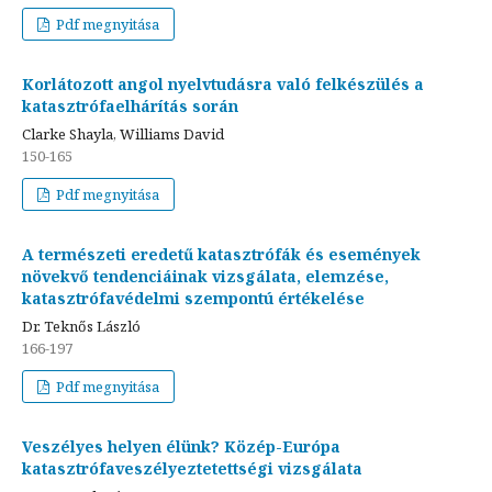
Pdf megnyitása
Korlátozott angol nyelvtudásra való felkészülés a
katasztrófaelhárítás során
Clarke Shayla, Williams David
150-165
Pdf megnyitása
A természeti eredetű katasztrófák és események
növekvő tendenciáinak vizsgálata, elemzése,
katasztrófavédelmi szempontú értékelése
Dr. Teknős László
166-197
Pdf megnyitása
Veszélyes helyen élünk? Közép-Európa
katasztrófaveszélyeztetettségi vizsgálata