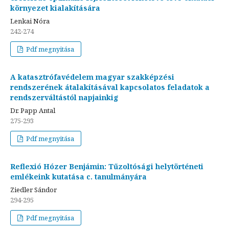
környezet kialakítására
Lenkai Nóra
242-274
Pdf megnyitása
A katasztrófavédelem magyar szakképzési
rendszerének átalakításával kapcsolatos feladatok a
rendszerváltástól napjainkig
Dr. Papp Antal
275-293
Pdf megnyitása
Reflexió Hózer Benjámin: Tűzoltósági helytörténeti
emlékeink kutatása c. tanulmányára
Ziedler Sándor
294-295
Pdf megnyitása