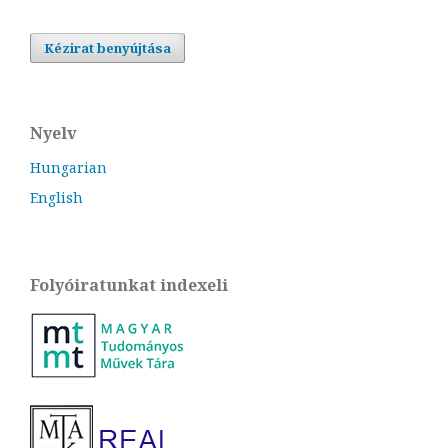
Kézirat benyújtása
Nyelv
Hungarian
English
Folyóiratunkat indexeli