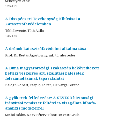
Sebestyén Zsolt
126-139
A Diszpécseri Tevékenység Kihívásai a
Katasztrófavédelemben
Tóth Levente, Tóth Attila
148-155
A drónok katasztrófavédelmi alkalmazása
Prof. Dr. Restás Ágoston ny. mk. tű. alezredes
A Duna magyarországi szakaszán bekövetkezett
belvízi veszélyes áru szállítási balesetek
felszámolásának tapasztalatai
Balogh Róbert, Cséplő Zoltán, Dr. Varga Ferenc
A gyökerek felfedezése: A SEVESO biztonsági
irányítási rendszer feltételes vizsgálata hibafa-
analízis módszerrel
Szabó Ádám, Nagy-Pétery Tibor, Dr. Vass Gyula