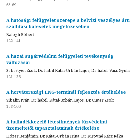
65-69
A hatósági felügyelet szerepe a belvízi veszélyes áru
szállítási balesetek megelőzésében
Balogh Róbert
122-141
A hazai sugárvédelmi felügyeleti tevékenység
változásai
Sebestyén Zsolt, Dr. habil Kátai-Urbán Lajos, Dr. habil. Vass Gyula
121-136
A horvátországi LNG-terminál fejlesztés értékelése
Sibalin Iván, Dr. habil. Kátai-Urbán Lajos, Dr. Cimer Zsolt
153-166
A hulladékkezelő létesítmények tűzvédelmi
üzemeltetői tapasztalatainak értékelése
Hózer Benjámin, Dr. Kátai-Urbán Irina, Dr. Kirovné Rácz Réka