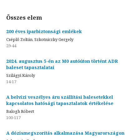
Összes elem
200 éves iparbiztonsági emlékek
Cséplő Zoltán, Szkotniczky Gergely
29-44
2024. augusztus 5-én az M0 autóúton történt ADR
baleset tapasztalatai
Szilágyi Károly
14-17
A belvízi veszélyes áru szállítási balesetekkel
kapcsolatos hatósági tapasztalatok értékelése
Balogh Róbert
100-117
A dózismegszorítás alkalmazása Magyarországon