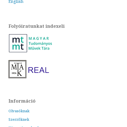
English
Folyóiratunkat indexeli
Információ
Olvasóknak
Szerzőknek