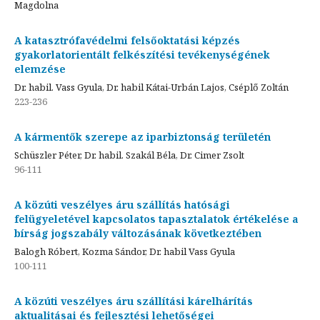
Magdolna
A katasztrófavédelmi felsőoktatási képzés
gyakorlatorientált felkészítési tevékenységének
elemzése
Dr. habil. Vass Gyula, Dr. habil Kátai-Urbán Lajos, Cséplő Zoltán
223-236
A kármentők szerepe az iparbiztonság területén
Schüszler Péter, Dr. habil. Szakál Béla, Dr. Cimer Zsolt
96-111
A közúti veszélyes áru szállítás hatósági
felügyeletével kapcsolatos tapasztalatok értékelése a
bírság jogszabály változásának következtében
Balogh Róbert, Kozma Sándor, Dr. habil Vass Gyula
100-111
A közúti veszélyes áru szállítási kárelhárítás
aktualitásai és fejlesztési lehetőségei