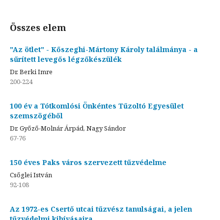
Összes elem
"Az ötlet" - Kőszeghi-Mártony Károly találmánya - a
sűrített levegős légzőkészülék
Dr. Berki Imre
200-224
100 év a Tótkomlósi Önkéntes Tűzoltó Egyesület
szemszögéből
Dr. Győző-Molnár Árpád, Nagy Sándor
67-76
150 éves Paks város szervezett tűzvédelme
Csőglei István
92-108
Az 1972-es Csertő utcai tűzvész tanulságai, a jelen
tűzvédelmi kihívásaira