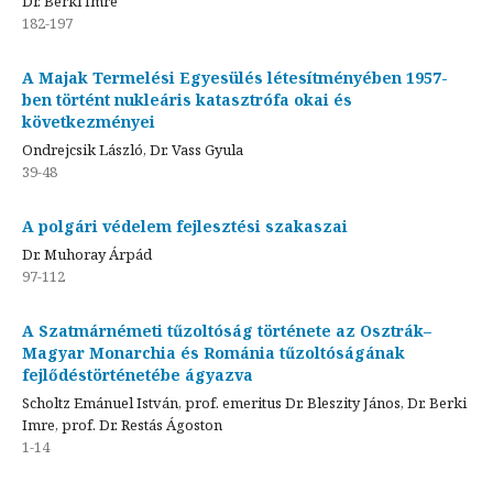
Dr. Berki Imre
182-197
A Majak Termelési Egyesülés létesítményében 1957-
ben történt nukleáris katasztrófa okai és
következményei
Ondrejcsik László, Dr. Vass Gyula
39-48
A polgári védelem fejlesztési szakaszai
Dr. Muhoray Árpád
97-112
A Szatmárnémeti tűzoltóság története az Osztrák–
Magyar Monarchia és Románia tűzoltóságának
fejlődéstörténetébe ágyazva
Scholtz Emánuel István, prof. emeritus Dr. Bleszity János, Dr. Berki
Imre, prof. Dr. Restás Ágoston
1-14