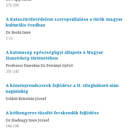
275-293
A Katasztrófavédelem szerepvállalása a török-magyar
kulturális évadban
Dr. Berki Imre
1-11
A katonaság egészségügyi állapota a Magyar
Honvédség történetében
Professor Emeritus Dr. Petrányi Győző
231-243
A kéményrendszerek fejlődése a II. világháború után
napjainkig
Schlott Krisztián József
A kéthengeres tűzoltó fecskendők fejlődése
Dr. Hadnagy Imre József
180-198