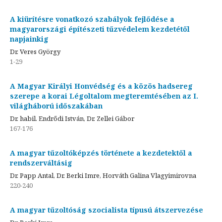
A kiürítésre vonatkozó szabályok fejlődése a
magyarországi építészeti tűzvédelem kezdetétől
napjainkig
Dr. Veres György
1-29
A Magyar Királyi Honvédség és a közös hadsereg
szerepe a korai Légoltalom megteremtésében az I.
világháború időszakában
Dr. habil. Endrődi István, Dr. Zellei Gábor
167-176
A magyar tűzoltóképzés története a kezdetektől a
rendszerváltásig
Dr. Papp Antal, Dr. Berki Imre, Horváth Galina Vlagyimirovna
220-240
A magyar tűzoltóság szocialista típusú átszervezése