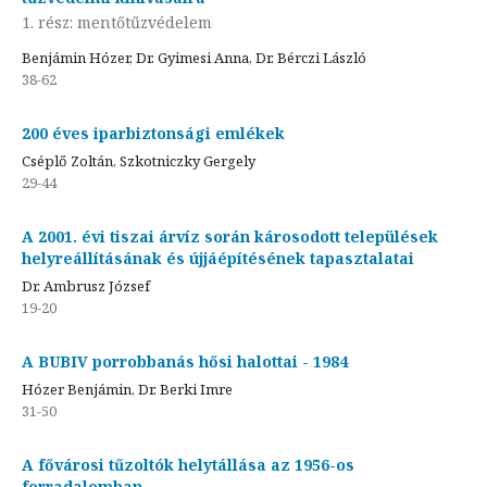
1. rész: mentőtűzvédelem
Benjámin Hózer, Dr. Gyimesi Anna, Dr. Bérczi László
38-62
200 éves iparbiztonsági emlékek
Cséplő Zoltán, Szkotniczky Gergely
29-44
A 2001. évi tiszai árvíz során károsodott települések
helyreállításának és újjáépítésének tapasztalatai
Dr. Ambrusz József
19-20
A BUBIV porrobbanás hősi halottai - 1984
Hózer Benjámin, Dr. Berki Imre
31-50
A fővárosi tűzoltók helytállása az 1956-os
forradalomban