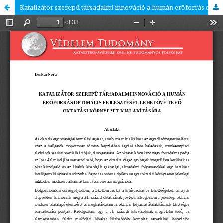
Katalizátor szerepű társadalmi innováció a humán erőforrás optimális fejlesztését lehetővé tevő oktatási környezet kialakítására