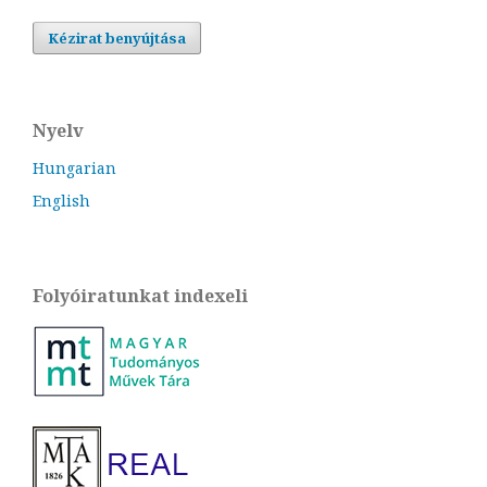
Kézirat benyújtása
Nyelv
Hungarian
English
Folyóiratunkat indexeli