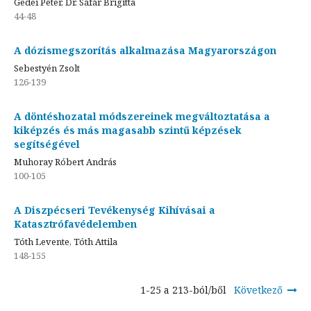
Gedei Péter, Dr. Sáfár Brigitta
44-48
A dózismegszorítás alkalmazása Magyarországon
Sebestyén Zsolt
126-139
A döntéshozatal módszereinek megváltoztatása a
kiképzés és más magasabb szintű képzések
segítségével
Muhoray Róbert András
100-105
A Diszpécseri Tevékenység Kihívásai a
Katasztrófavédelemben
Tóth Levente, Tóth Attila
148-155
1-25 a 213-ból/ből
Következő