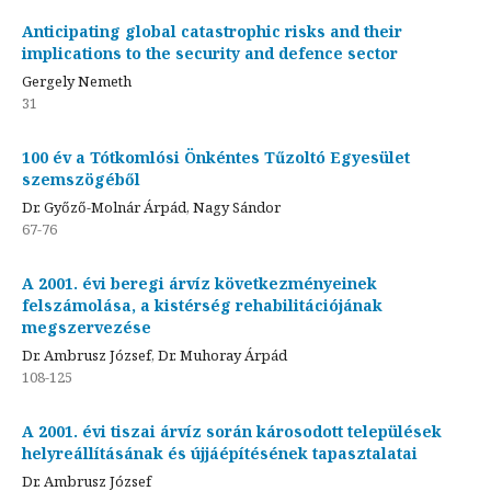
Anticipating global catastrophic risks and their
implications to the security and defence sector
Gergely Nemeth
31
100 év a Tótkomlósi Önkéntes Tűzoltó Egyesület
szemszögéből
Dr. Győző-Molnár Árpád, Nagy Sándor
67-76
A 2001. évi beregi árvíz következményeinek
felszámolása, a kistérség rehabilitációjának
megszervezése
Dr. Ambrusz József, Dr. Muhoray Árpád
108-125
A 2001. évi tiszai árvíz során károsodott települések
helyreállításának és újjáépítésének tapasztalatai
Dr. Ambrusz József