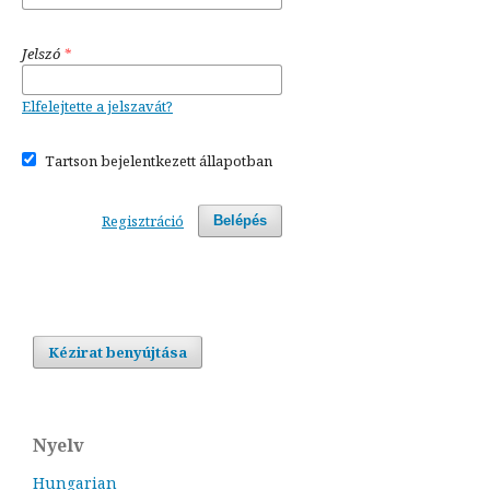
Jelszó
*
Elfelejtette a jelszavát?
Tartson bejelentkezett állapotban
Regisztráció
Belépés
Kézirat benyújtása
Nyelv
Hungarian