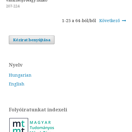
Vásárhelyi-Nagy Ildikó
207-224
1-25 a 64-ból/ből
Következő
Kézirat benyújtása
Nyelv
Hungarian
English
Folyóiratunkat indexeli