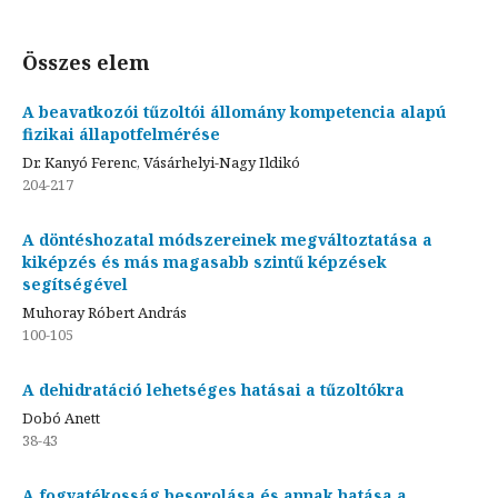
Összes elem
A beavatkozói tűzoltói állomány kompetencia alapú
fizikai állapotfelmérése
Dr. Kanyó Ferenc, Vásárhelyi-Nagy Ildikó
204-217
A döntéshozatal módszereinek megváltoztatása a
kiképzés és más magasabb szintű képzések
segítségével
Muhoray Róbert András
100-105
A dehidratáció lehetséges hatásai a tűzoltókra
Dobó Anett
38-43
A fogyatékosság besorolása és annak hatása a