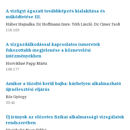
A vízügyi ágazati továbbképzés kialakítása és
működtetése III.
Háber Hajnalka, Dr. Hoffmann Imre, Tóth László, Dr. Cimer Zsolt
158-169
A vízgazdálkodással kapcsolatos ismeretek
fokozottabb megjelenése a köznevelési
intézményekben
Horváthné Papp Márta
168-177
Amikor a tűzoltó kerül bajba: kárhelyen alkalmazható
újraélesztési eljárás
Kós György
30-41
Új irányok az előzetes fizikai alkalmassági vizsgálatok
rendszerében