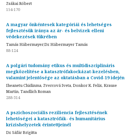
Zsákai Róbert
154-170
A magyar önkéntesek kategóriái és lehetséges
fejlesztésük iránya az ár- és belvizek elleni
védekezések tükrében
Tamás Hábermayer;Dr. Hábermayer Tamás
88-124
A polgári tudomány etikus és multidiszciplináris
megközelítése a katasztrófakockázat-kezelésben,
valamint jelentősége az oktatásban a Covid-19 idején
Iheanetu Chidinma, Zvercová Iveta, Donkor K. Felix, Krause
Martin, Tandlich Roman
288-314
A pszichoszociális reziliencia fejlesztésének
lehetőségei a katasztrófák- és humanitárius
krízishelyzetek érintettjeinél
Dr. Sáfár Brigitta