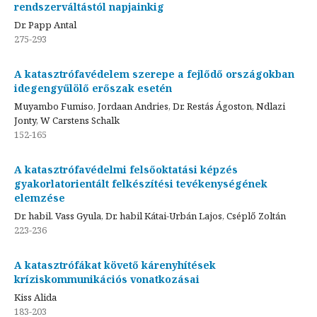
rendszerváltástól napjainkig
Dr. Papp Antal
275-293
A katasztrófavédelem szerepe a fejlődő országokban
idegengyűlölő erőszak esetén
Muyambo Fumiso, Jordaan Andries, Dr. Restás Ágoston, Ndlazi
Jonty, W Carstens Schalk
152-165
A katasztrófavédelmi felsőoktatási képzés
gyakorlatorientált felkészítési tevékenységének
elemzése
Dr. habil. Vass Gyula, Dr. habil Kátai-Urbán Lajos, Cséplő Zoltán
223-236
A katasztrófákat követő kárenyhítések
kríziskommunikációs vonatkozásai
Kiss Alida
183-203