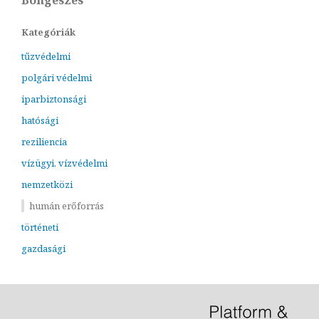
Böngészés
Kategóriák
tűzvédelmi
polgári védelmi
iparbiztonsági
hatósági
reziliencia
vízügyi, vízvédelmi
nemzetközi
humán erőforrás
történeti
gazdasági