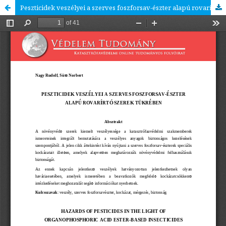
Peszticidek veszélyei a szerves foszforsav-észter alapú rovarirtó szerek tükrében