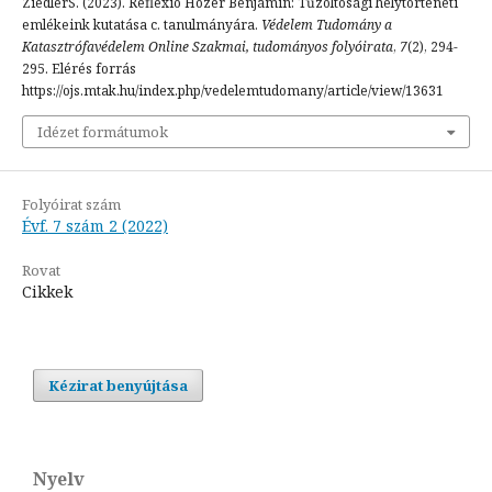
ZiedlerS. (2023). Reflexió Hózer Benjámin: Tűzoltósági helytörténeti
emlékeink kutatása c. tanulmányára.
Védelem Tudomány a
Katasztrófavédelem Online Szakmai, tudományos folyóirata
,
7
(2), 294-
295. Elérés forrás
https://ojs.mtak.hu/index.php/vedelemtudomany/article/view/13631
Idézet formátumok
Folyóirat szám
Évf. 7 szám 2 (2022)
Rovat
Cikkek
Kézirat benyújtása
Nyelv