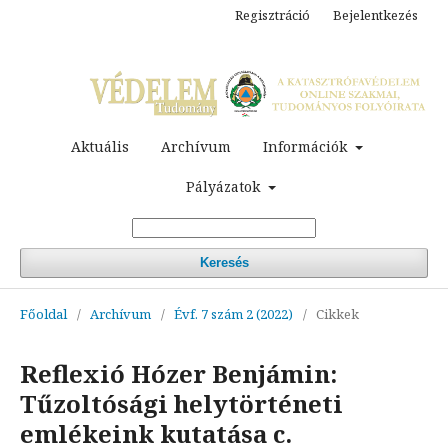
Regisztráció
Bejelentkezés
Aktuális
Archívum
Információk
Pályázatok
Keresés
Főoldal
/
Archívum
/
Évf. 7 szám 2 (2022)
/
Cikkek
Reflexió Hózer Benjámin:
Tűzoltósági helytörténeti
emlékeink kutatása c.