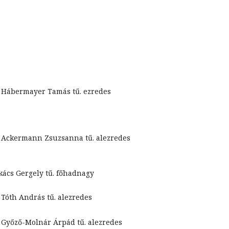
. Hábermayer Tamás tű. ezredes
. Ackermann Zsuzsanna tű. alezredes
kács Gergely tű. főhadnagy
. Tóth András tű. alezredes
. Győző-Molnár Árpád tű. alezredes