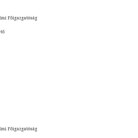
lmi Főigazgatóság
ető
lmi Főigazgatóság