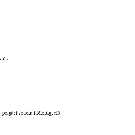
szék
 polgári védelmi főfelügyelő