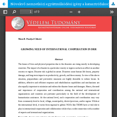
Növekvő nemzetközi együttműködési igény a katasztrófakockázat csökkentésében