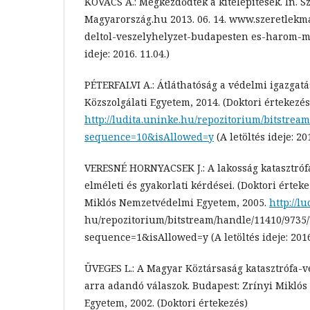
KOVÁCS A.: Megkezdődtek a kitelepítések. In. S
Magyarország.hu 2013. 06. 14. www.szeretlekm
deltol-veszelyhelyzet-budapesten es-harom-m
ideje: 2016. 11.04.)
PÉTERFALVI A.: Átláthatóság a védelmi igazgat
Közszolgálati Egyetem, 2014. (Doktori értekezés
http://ludita.uninke.hu/repozitorium/bitstream
sequence=10&isAllowed=y
(A letöltés ideje: 201
VERESNÉ HORNYACSEK J.: A lakosság katasztróf
elméleti és gyakorlati kérdései. (Doktori értek
Miklós Nemzetvédelmi Egyetem, 2005.
http://l
hu/repozitorium/bitstream/handle/11410/973
sequence=1&isAllowed=y (A letöltés ideje: 2016.
ÜVEGES L.: A Magyar Köztársaság katasztrófa-ve
arra adandó válaszok. Budapest: Zrínyi Mikló
Egyetem, 2002. (Doktori értekezés)