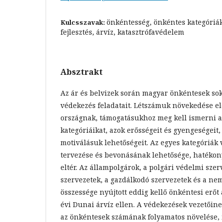
önkéntesség, önkéntes kategóriák
Kulcsszavak:
fejlesztés, árvíz, katasztrófavédelem
Absztrakt
Az ár és belvizek során magyar önkéntesek sok
védekezés feladatait. Létszámuk növekedése e
országnak, támogatásukhoz meg kell ismerni a
kategóriáikat, azok erősségeit és gyengeségeit, 
motiválásuk lehetőségeit. Az egyes kategóriák
tervezése és bevonásának lehetősége, haték
eltér. Az állampolgárok, a polgári védelmi szer
szervezetek, a gazdálkodó szervezetek és a ne
összessége nyújtott eddig kellő önkéntesi erőt 
évi Dunai árvíz ellen. A védekezések vezetőine
az önkéntesek számának folyamatos növelése,