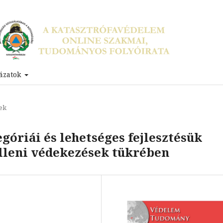
ázatok
ek
óriái és lehetséges fejlesztésük
 elleni védekezések tükrében