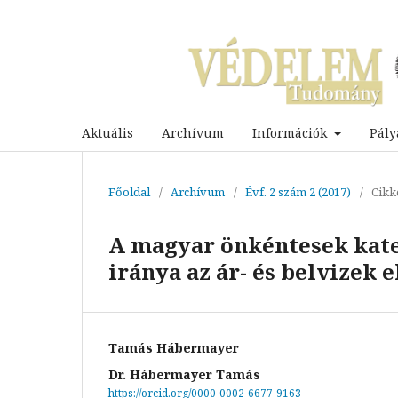
Aktuális
Archívum
Információk
Pály
Főoldal
/
Archívum
/
Évf. 2 szám 2 (2017)
/
Cikk
A magyar önkéntesek kateg
iránya az ár- és belvizek
Tamás Hábermayer
Dr. Hábermayer Tamás
https://orcid.org/0000-0002-6677-9163