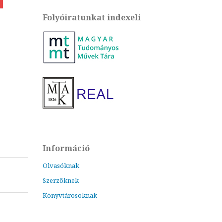
Folyóiratunkat indexeli
Információ
Olvasóknak
Szerzőknek
Könyvtárosoknak