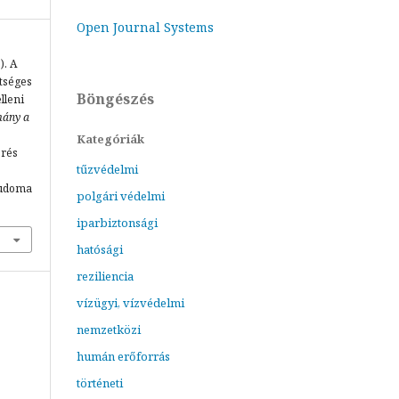
Open Journal Systems
. A
tséges
Böngészés
lleni
ány a
Kategóriák
érés
tűzvédelmi
tudoma
polgári védelmi
iparbiztonsági
hatósági
reziliencia
vízügyi, vízvédelmi
nemzetközi
humán erőforrás
történeti