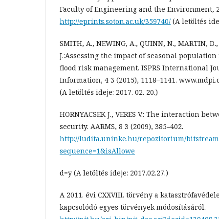
Faculty of Engineering and the Environment, 2
http://eprints.soton.ac.uk/359740/
(A letöltés ide
SMITH, A., NEWING, A., QUINN, N., MARTIN, D.,
J.:Assessing the impact of seasonal population
flood risk management. ISPRS International Jo
Information, 4 3 (2015), 1118–1141. www.mdpi.
(A letöltés ideje: 2017. 02. 20.)
HORNYACSEK J., VERES V.: The interaction betw
security. AARMS, 8 3 (2009), 385–402.
http://ludita.uninke.hu/repozitorium/bitstrea
sequence=1&isAllowe
d=y (A letöltés ideje: 2017.02.27.)
A 2011. évi CXXVIII. törvény a katasztrófavédel
kapcsolódó egyes törvények módosításáról.