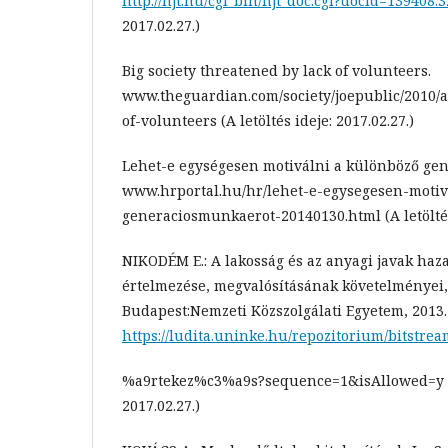
http://njt.hu/cgi_bin/njt_doc.cgi?docid=139408.
2017.02.27.)
Big society threatened by lack of volunteers.
www.theguardian.com/society/joepublic/2010/au
of-volunteers (A letöltés ideje: 2017.02.27.)
Lehet-e egységesen motiválni a különböző ge
www.hrportal.hu/hr/lehet-e-egysegesen-motiv
generaciosmunkaerot-20140130.html (A letöltés 
NIKODÉM E.: A lakosság és az anyagi javak haz
értelmezése, megvalósításának követelményei,
Budapest:Nemzeti Közszolgálati Egyetem, 2013. 
https://ludita.uninke.hu/repozitorium/bits
%a9rtekez%c3%a9s?sequence=1&isAllowed=y (A 
2017.02.27.)