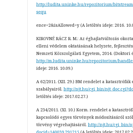
http://ludita.uninke.hu/repozitorium/bitstr
sequ
ence=2&isAllowed=y (A letöltés ideje: 2016. 10.0
KIROVNÉ RÁCZ R. M.: Az éghajlatváltozás okozta
elleni védelem oktatásának helyzete, fejlesztés
Nemzeti Közszolgálati Egyetem, 2014. (Doktori 
http://m.ludita.uninke.hu/repozitorium/handle
ideje: 2016. 10.09.)
A 62/2011. (XII. 29.) BM rendelet a katasztrófák
szabályairól.
http://njt.hu/cgi_bin/njt_doc.cgi?
letöltés ideje: 2017.02.27.)
A 234/2011. (XI. 10.) Korm. rendelet a katasztr
kapcsolódó egyes törvények módosításáról szóló
törvény végrehajtásáról.
http://njt.hu/cgi_bin/n
docid=140039.291215
(A letöltés ideje: 2017.02.2