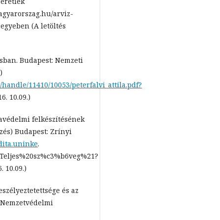
zeretlek
agyarorszag.hu/arviz-
egyeben (A letöltés
ásban. Budapest: Nemzeti
)
/handle/11410/10053/peterfalvi_attila.pdf?
6. 10.09.)
avédelmi felkészítésének
ezés) Budapest: Zrínyi
udita.uninke
.
5/Teljes%20sz%c3%b6veg%21?
 10.09.)
szélyeztetettsége és az
s Nemzetvédelmi