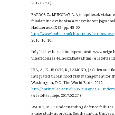
2017.02.27.)
BÁRDOS Z., MUHORAY Á.:A települések vízkár e
feladatainak változása a megváltozott jogszabá
Hadmérnök IX (3) pp. 48-60.
http://www.hadmernok.hu/143_05_bardosz_ma.
2016. 10. 10.)
Folyókká változtak Budapest utcái. www.origo.
viharidojaras-felhoszakadas.html (A letöltés ide
JHA, A., K., BLOCH, R., LAMOND, J.: Cities and fl
integrated urban flood risk management for th
Washington, D.C.: The World Bank, 2012.
http://eprints.lse.ac.uk/55857/1/Lopez,A_Under
(A letöltés ideje: 2017.02.27.)
WADEY, M. P.: Understanding defence failures a
a case study approach. Southampton: Universi