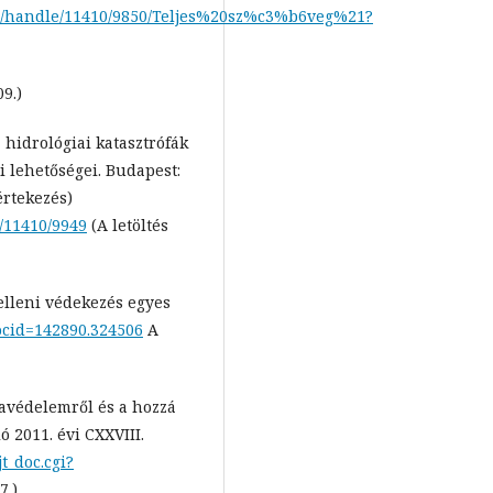
eam/handle/11410/9850/Teljes%20sz%c3%b6veg%21?
9.)
 hidrológiai katasztrófák
i lehetőségei. Budapest:
értekezés)
/11410/9949
(A letöltés
 elleni védekezés egyes
docid=142890.324506
A
ófavédelemről és a hozzá
 2011. évi CXXVIII.
jt_doc.cgi?
7.)