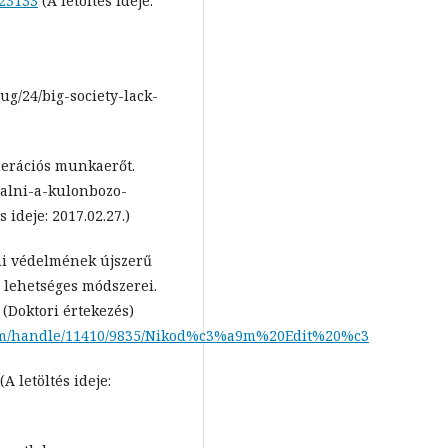
323133
(A letöltés ideje:
g/24/big-society-lack-
nerációs munkaerőt.
alni-a-kulonbozo-
ideje: 2017.02.27.)
ai védelmének újszerű
 lehetséges módszerei.
(Doktori értekezés)
tream/handle/11410/9835/Nikod%c3%a9m%20Edit%20%c3
letöltés ideje: