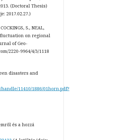
013. (Doctoral Thesis)
je: 2017.02.27.)
 COCKINGS, S., NEAL,
 fluctuation on regional
urnal of Geo-
com/2220-9964/4/3/1118
een disasters and
m/handle/11410/1886/01horn.pdf?
emről és a hozzá