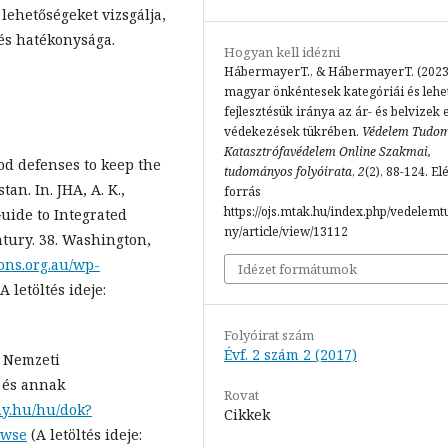
 lehetőségeket vizsgálja,
és hatékonysága.
Hogyan kell idézni
HábermayerT., & HábermayerT. (2023)
magyar önkéntesek kategóriái és lehe
fejlesztésük iránya az ár- és belvizek e
védekezések tükrében.
Védelem Tudom
Katasztrófavédelem Online Szakmai,
ood defenses to keep the
tudományos folyóirata
,
2
(2), 88-124. El
an. In. JHA, A. K.,
forrás
https://ojs.mtak.hu/index.php/vedelem
Guide to Integrated
ny/article/view/13112
tury. 38. Washington,
ions.org.au/wp-
Idézet formátumok
A letöltés ideje:
Folyóirat szám
Évf. 2 szám 2 (2017)
 Nemzeti
 és annak
Rovat
ny.hu/hu/dok?
Cikkek
owse
(A letöltés ideje: