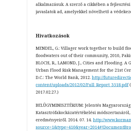
alkalmazásuk. A szerző a cikkében a fejlesztési
javaslatok ad, amelyekkel növelhető a védekez
Hivatkozások
MENDEL, G.: Villager work together to build fl
floodwaters out of their community, 2010, Pakist
BLOCH, R., LAMOND, J., Cities and Flooding. A 
Urban Flood Risk Management for the 21st Cen
D.C.: The World Bank, 2012.
http://futuredirect
content/uploads/2012/02/Full_Report_3518.pdf
(
2017.02.27.)
BELÜGYMINISZTÉRIUM: Jelentés Magyarország
Katasztrófakockázatértékelési módszertanáról,
eredményeiről. 2014. 07. 14.
http://www.korma
source=1&type=410&year=2014#!DocumentBr