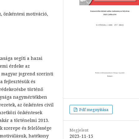
, önkéntesi motiváció,
asága segíti a hazai
lemi érdeke az
 magyar jogrend szerinti
a fejlesztésük és
 védekezésbe történő
onysága nagymértékben
vezetek, az önkéntes civil
Pdf megnyitása
mzetközi önkéntesek
akár a történelmi 2013.
k szerepe és felelőssége
Megjelent
 motiválásuk, hatékony
2023-11-15