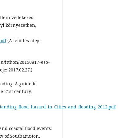
lleni védekezési
lyi környezetben,
pdf
(A letöltés ideje:
hu/itthon/20150817-eso-
je: 2017.02.27.)
ooding. A guide to
e 21st century.
standing_flood_hazard_in_Cities_and_flooding_2012.pdf
nd coastal flood events:
ty of Southampton,