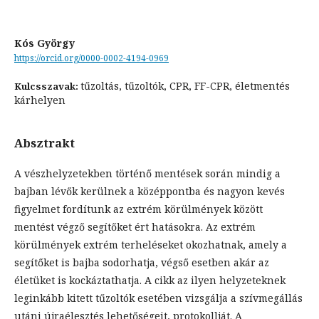
Kós György
https://orcid.org/0000-0002-4194-0969
tűzoltás, tűzoltók, CPR, FF-CPR, életmentés
Kulcsszavak:
kárhelyen
Absztrakt
A vészhelyzetekben történő mentések során mindig a
bajban lévők kerülnek a középpontba és nagyon kevés
figyelmet fordítunk az extrém körülmények között
mentést végző segítőket ért hatásokra. Az extrém
körülmények extrém terheléseket okozhatnak, amely a
segítőket is bajba sodorhatja, végső esetben akár az
életüket is kockáztathatja. A cikk az ilyen helyzeteknek
leginkább kitett tűzoltók esetében vizsgálja a szívmegállás
utáni újraélesztés lehetőségeit, protokollját. A