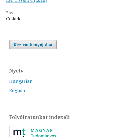
Évf. 1 szám 4 (2016)
Rovat
Cikkek
Kézirat benyújtása
Nyelv
Hungarian
English
Folyóiratunkat indexeli