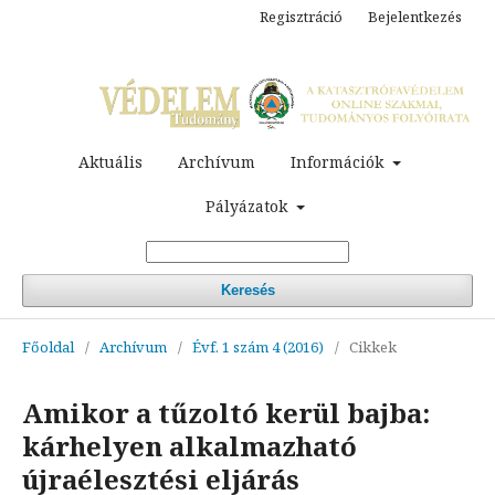
Regisztráció
Bejelentkezés
Aktuális
Archívum
Információk
Pályázatok
Keresés
Főoldal
/
Archívum
/
Évf. 1 szám 4 (2016)
/
Cikkek
Amikor a tűzoltó kerül bajba:
kárhelyen alkalmazható
újraélesztési eljárás