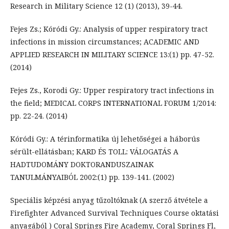
Research in Military Science 12 (1) (2013), 39-44.
Fejes Zs.; Kóródi Gy.: Analysis of upper respiratory tract
infections in mission circumstances; ACADEMIC AND
APPLIED RESEARCH IN MILITARY SCIENCE 13:(1) pp. 47-52.
(2014)
Fejes Zs., Korodi Gy.: Upper respiratory tract infections in
the field; MEDICAL CORPS INTERNATIONAL FORUM 1/2014:
pp. 22-24. (2014)
Kóródi Gy.: A térinformatika új lehetőségei a háborús
sérült-ellátásban; KARD ÉS TOLL: VÁLOGATÁS A
HADTUDOMÁNY DOKTORANDUSZAINAK
TANULMÁNYAIBÓL 2002:(1) pp. 139-141. (2002)
Speciális képzési anyag tűzoltóknak (A szerző átvétele a
Firefighter Advanced Survival Techniques Course oktatási
anyagából ) Coral Springs Fire Academy, Coral Springs Fl,