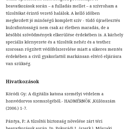
beavatkozások során – a fulladás mellet – a szívroham a
tűzoltókat érintő vezető halálok. A kellő időben
megkezdett jó minőségű komplett szív - tüdő újraélesztés
kulcsfontosságú nem csak az életben maradás, de a
későbbi szövődmények elkerülése érdekében is. A kárhely
speciális környezete és a tűzoltók nehéz és a testhez
szorosan rögzített védőfelszerelése miatt a sikeres mentés
érdekében a civil gyakorlattól markánsan eltérő eljárásra
van szükség.
Hivatkozások
Kóródi Gy.: A digitális katona személyi védelem a
honvédorvos szemszögéből.- HADMÉRNÖK ,Különszám
(2006.) 1-7.
Pántya, P.: A tűzoltói biztonság növelése zárt téri
beavatkozások során. In. Pokorádi L. (szerk.), Műszaki