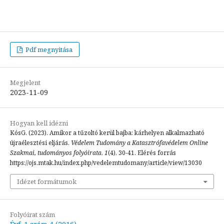
Pdf megnyitása
Megjelent
2023-11-09
Hogyan kell idézni
KósG. (2023). Amikor a tűzoltó kerül bajba: kárhelyen alkalmazható
újraélesztési eljárás.
Védelem Tudomány a Katasztrófavédelem Online
Szakmai, tudományos folyóirata
,
1
(4), 30-41. Elérés forrás
https://ojs.mtak.hu/index.php/vedelemtudomany/article/view/13030
Idézet formátumok
Folyóirat szám