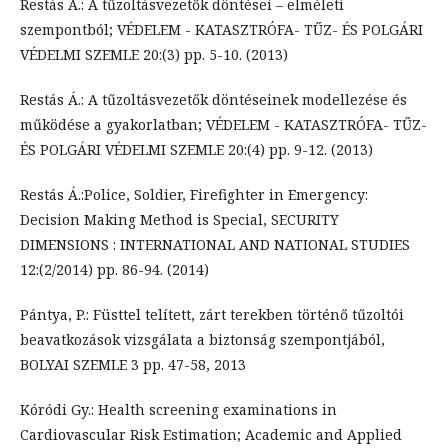
Restás Á.: A tűzoltásvezetők döntései – elméleti
szempontból; VÉDELEM - KATASZTRÓFA- TŰZ- ÉS POLGÁRI
VÉDELMI SZEMLE 20:(3) pp. 5-10. (2013)
Restás Á.: A tűzoltásvezetők döntéseinek modellezése és
működése a gyakorlatban; VÉDELEM - KATASZTRÓFA- TŰZ-
ÉS POLGÁRI VÉDELMI SZEMLE 20:(4) pp. 9-12. (2013)
Restás Á.:Police, Soldier, Firefighter in Emergency:
Decision Making Method is Special, SECURITY
DIMENSIONS : INTERNATIONAL AND NATIONAL STUDIES
12:(2/2014) pp. 86-94. (2014)
Pántya, P.: Füsttel telített, zárt terekben történő tűzoltói
beavatkozások vizsgálata a biztonság szempontjából,
BOLYAI SZEMLE 3 pp. 47-58, 2013
Kóródi Gy.: Health screening examinations in
Cardiovascular Risk Estimation; Academic and Applied