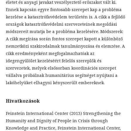
életet és anyagi javakat veszélyeztető erőszakot vált ki.
Ennek kapcsán egyre fontosabb szerepet kap a probléma
kezelése a katasztrófavédelem területén is. A cikk a fejlődő
országok katasztrófavédelmi szervezeteinek megoldási
módszereit mutatja be a probléma kezelésére. Módszerek:
A cikk megírása során fontos szerepet kapott a különböző
nemzetközi szakirodalmak tanulmányozása és elemzése. A
cikk eredményeként megfogalmazhatóak az
idegengyűlölet kezeléséért felelős szereplők és
szervezetek, melyek elsősorban koordinációs szerepet
vállalva próbálnak humanitárius segítséget nyújtani a
lakóhelyüket elhagyni kényszerült embereknek.
Hivatkozások
Feinstein International Center (2013) Strengthening the
Humanity and Dignity of People in Crisis through
Knowledge and Practice, Feinstein International Center,