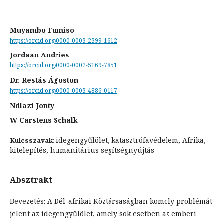
Muyambo Fumiso
https://orcid.org/0000-0003-2399-1612
Jordaan Andries
https://orcid.org/0000-0002-5169-7851
Dr. Restás Ágoston
https://orcid.org/0000-0003-4886-0117
Ndlazi Jonty
W Carstens Schalk
idegengyűlölet, katasztrófavédelem, Afrika,
Kulcsszavak:
kitelepítés, humanitárius segítségnyújtás
Absztrakt
Bevezetés: A Dél-afrikai Köztársaságban komoly problémát
jelent az idegengyűlölet, amely sok esetben az emberi