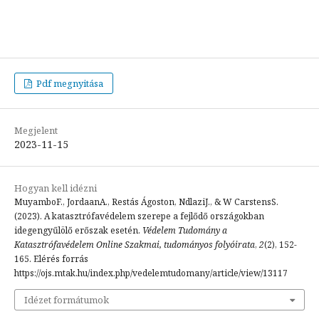
Pdf megnyitása
Megjelent
2023-11-15
Hogyan kell idézni
MuyamboF., JordaanA., Restás Ágoston, NdlaziJ., & W CarstensS.
(2023). A katasztrófavédelem szerepe a fejlődő országokban
idegengyűlölő erőszak esetén.
Védelem Tudomány a
Katasztrófavédelem Online Szakmai, tudományos folyóirata
,
2
(2), 152-
165. Elérés forrás
https://ojs.mtak.hu/index.php/vedelemtudomany/article/view/13117
Idézet formátumok