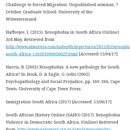
Challenge to Forced Migration. Unpublished seminar, 7
October. Graduate School: University of the
Witwatersrand
Haffeejee, I. (2015). Xenophobia in South Africa (Online)
3rd May. Retrieved from:
http://www.aljazeera.com/indepth/inpictures/2015/05/xenoph
south-africa-150501090636029.html
[Accessed 15/04/17]
Harris, B. (2002) Xenophobia: A new pathology for South
Africa? In Hook, D. & Eagle, G. (eds) (2002)
Psychopathology and Social Prejudice, pp. 169-184, Cape
Town: University of Cape Town Press.
Immigration South Africa (2017) [Accessed: 15/06/17]
South African History Online (SAHO) (2017). Xenophobia
Violence in Democratic South Africa. (Online) Retrieved
from:
http://www.sahistory.org.za/article/xenophobic-