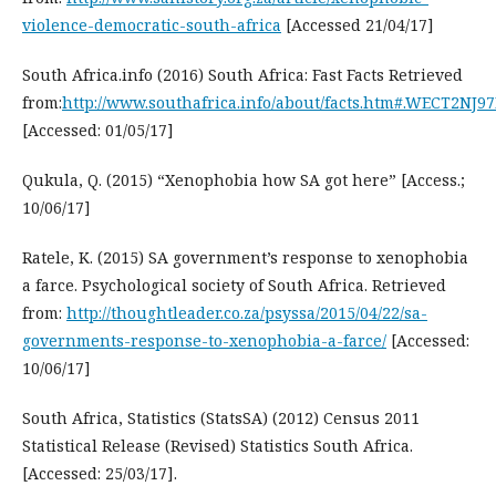
violence-democratic-south-africa
[Accessed 21/04/17]
South Africa.info (2016) South Africa: Fast Facts Retrieved
from:
http://www.southafrica.info/about/facts.htm#.WECT2NJ9
[Accessed: 01/05/17]
Qukula, Q. (2015) “Xenophobia how SA got here” [Access.;
10/06/17]
Ratele, K. (2015) SA government’s response to xenophobia
a farce. Psychological society of South Africa. Retrieved
from:
http://thoughtleader.co.za/psyssa/2015/04/22/sa-
governments-response-to-xenophobia-a-farce/
[Accessed:
10/06/17]
South Africa, Statistics (StatsSA) (2012) Census 2011
Statistical Release (Revised) Statistics South Africa.
[Accessed: 25/03/17].