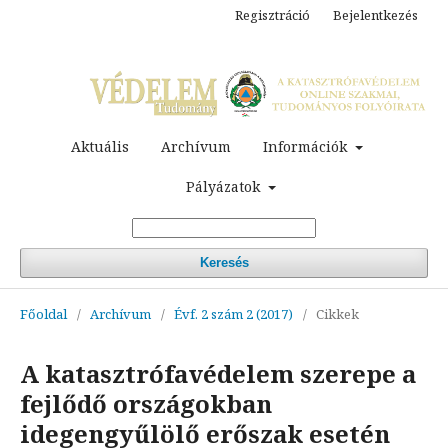
Regisztráció
Bejelentkezés
Aktuális
Archívum
Információk
Pályázatok
Keresés
Főoldal
/
Archívum
/
Évf. 2 szám 2 (2017)
/
Cikkek
A katasztrófavédelem szerepe a
fejlődő országokban
idegengyűlölő erőszak esetén