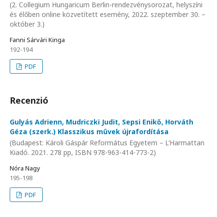
(2. Collegium Hungaricum Berlin-rendezvénysorozat, helyszíni
és élőben online közvetített esemény, 2022. szeptember 30. –
október 3.)
Fanni Sárvári Kinga
192-194
PDF
Recenzió
Gulyás Adrienn, Mudriczki Judit, Sepsi Enikő, Horváth
Géza (szerk.) Klasszikus művek újrafordítása
(Budapest: Károli Gáspár Református Egyetem – L’Harmattan
Kiadó. 2021. 278 pp, ISBN 978-963-414-773-2)
Nóra Nagy
195-198
PDF