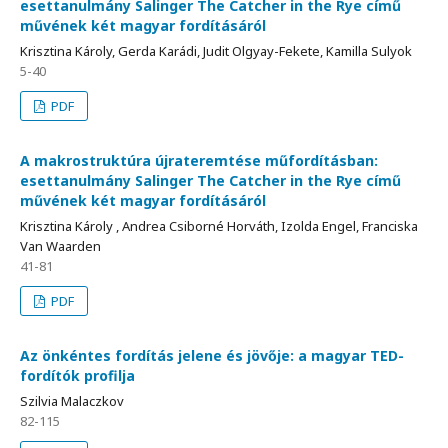
esettanulmány Salinger The Catcher in the Rye című
művének két magyar fordításáról
Krisztina Károly, Gerda Karádi, Judit Olgyay-Fekete, Kamilla Sulyok
5-40
PDF
A makrostruktúra újrateremtése műfordításban:
esettanulmány Salinger The Catcher in the Rye című
művének két magyar fordításáról
Krisztina Károly , Andrea Csiborné Horváth, Izolda Engel, Franciska
Van Waarden
41-81
PDF
Az önkéntes fordítás jelene és jövője: a magyar TED-
fordítók profilja
Szilvia Malaczkov
82-115