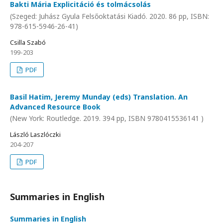
Bakti Mária Explicitáció és tolmácsolás
(Szeged: Juhász Gyula Felsőoktatási Kiadó. 2020. 86 pp, ISBN:
978-615-5946-26-41)
Csilla Szabó
199-203
PDF
Basil Hatim, Jeremy Munday (eds) Translation. An
Advanced Resource Book
(New York: Routledge. 2019. 394 pp, ISBN 9780415536141 )
László Laszlóczki
204-207
PDF
Summaries in English
Summaries in English