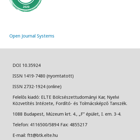
Open Journal Systems
DOI 10.35924
ISSN 1419-7480 (nyomtatott)
ISSN 2732-1924 (online)
Felelős kiadó: ELTE Bölcsészettudományi Kar, Nyelvi
Közvetítés Intézete, Fordító- és Tolmácsképző Tanszék.
1088 Budapest, Múzeum krt. 4., „F” épület, I. em. 3-4.
Telefon: 4116500/5894 Fax: 4855217
E-mail: ftt@btk.elte.hu