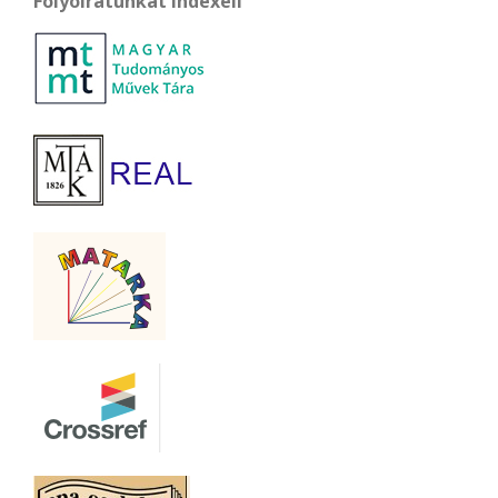
Folyóiratunkat indexeli