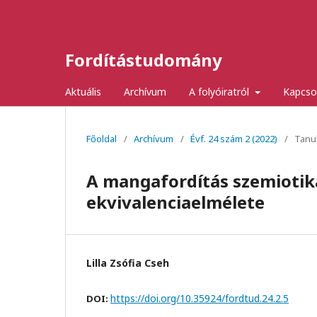
Fordítástudomány
Aktuális
Archívum
A folyóiratról
Kapcso
Főoldal
/
Archívum
/
Évf. 24 szám 2 (2022)
/
Tanu
A mangafordítás szemiotika
ekvivalenciaelmélete
Lilla Zsófia Cseh
https://doi.org/10.35924/fordtud.24.2.5
DOI: