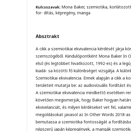
Mona Baker, szemiotika, korlátozott 
Kulcsszavak:
for- dítás, képregény, manga
Absztrakt
A cikk a szemiotikai ekvivalencia kérdését járja kör
szemszögéből. Kiindulópontként Mona Baker In 
első (és legtöbbet hivatkozott, 1992-es) és a leg
kiadá- sa közötti fő különbséget vizsgálja. A külo
Szemiotikai ekvivalencia. Ennek alapján a cikk a korl
területeit mutatja be: az audiovizuális fordítást és
A szemiotikai ekvivalencia mindkettő esetében rend
követően megismerjük, hogy Baker hogyan hatá
ekvivelanciát, és milyen kérdéseket vet fel, valam
megoldásokat javasol az In Other Words 2018-as 
bemutassa a szemiotika fontosságát a fordításb
népszerű japán képregények, a mangák szemiotika