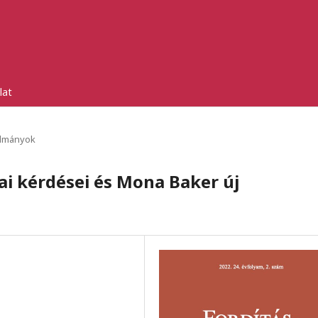
lat
lmányok
i kérdései és Mona Baker új