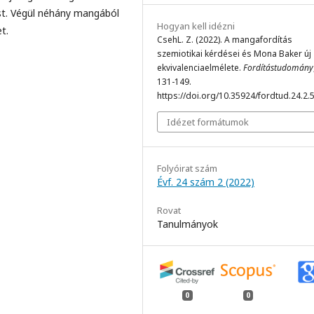
t. Végül néhány mangából
Hogyan kell idézni
et.
CsehL. Z. (2022). A mangafordítás
szemiotikai kérdései és Mona Baker új
ekvivalenciaelmélete.
Fordítástudomány
131-149.
https://doi.org/10.35924/fordtud.24.2.
Idézet formátumok
Folyóirat szám
Évf. 24 szám 2 (2022)
Rovat
Tanulmányok
0
0