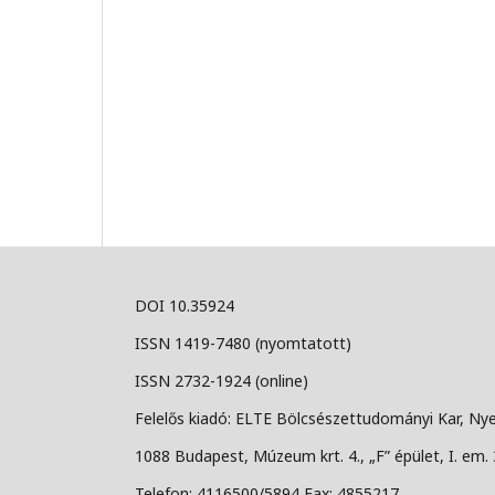
DOI 10.35924
ISSN 1419-7480 (nyomtatott)
ISSN 2732-1924 (online)
Felelős kiadó: ELTE Bölcsészettudományi Kar, Nye
1088 Budapest, Múzeum krt. 4., „F” épület, I. em. 
Telefon: 4116500/5894 Fax: 4855217