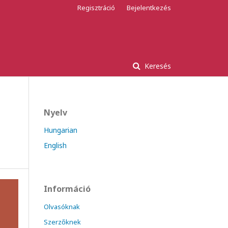
Regisztráció
Bejelentkezés
Keresés
Nyelv
Hungarian
English
Információ
Olvasóknak
Szerzőknek