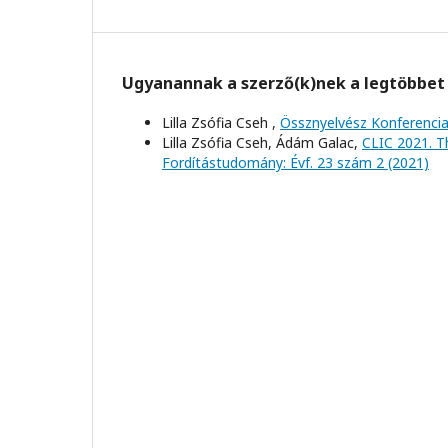
Ugyanannak a szerző(k)nek a legtöbbet 
Lilla Zsófia Cseh ,
Össznyelvész Konferenci
Lilla Zsófia Cseh, Ádám Galac,
CLIC 2021. Th
Fordítástudomány: Évf. 23 szám 2 (2021)