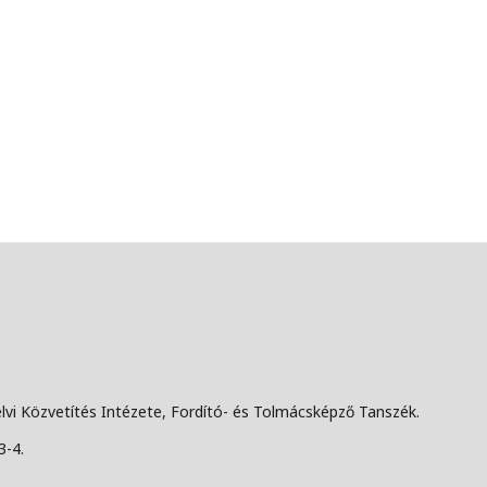
lvi Közvetítés Intézete, Fordító- és Tolmácsképző Tanszék.
3-4.