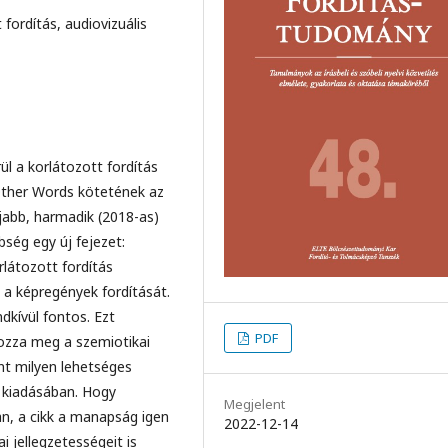
fordítás, audiovizuális
ül a korlátozott fordítás
Other Words kötetének az
újabb, harmadik (2018-as)
̈nbség egy új fejezet:
átozott fordítás
 a képregények fordítását.
kívül fontos. Ezt
PDF
rozza meg a szemiotikai
int milyen lehetséges
kiadásában. Hogy
Megjelent
an, a cikk a manapság igen
2022-12-14
i jellegzetességeit is