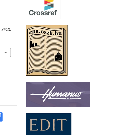
,
24
(2),
5