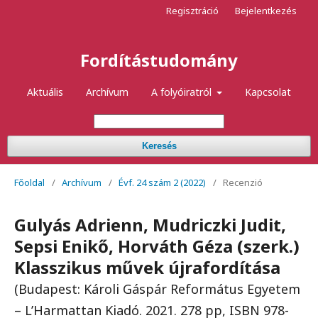
Regisztráció
Bejelentkezés
Fordítástudomány
Aktuális
Archívum
A folyóiratról
Kapcsolat
Keresés
Főoldal
/
Archívum
/
Évf. 24 szám 2 (2022)
/
Recenzió
Gulyás Adrienn, Mudriczki Judit,
Sepsi Enikő, Horváth Géza (szerk.)
Klasszikus művek újrafordítása
(Budapest: Károli Gáspár Református Egyetem
– L’Harmattan Kiadó. 2021. 278 pp, ISBN 978-