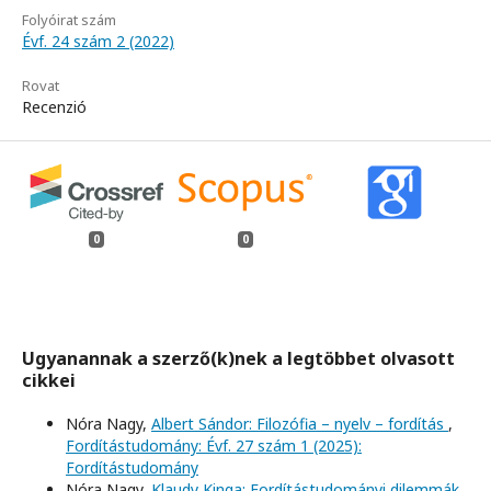
Folyóirat szám
Évf. 24 szám 2 (2022)
Rovat
Recenzió
0
0
Ugyanannak a szerző(k)nek a legtöbbet olvasott
cikkei
Nóra Nagy,
Albert Sándor: Filozófia – nyelv – fordítás
,
Fordítástudomány: Évf. 27 szám 1 (2025):
Fordítástudomány
Nóra Nagy,
Klaudy Kinga: Fordítástudományi dilemmák