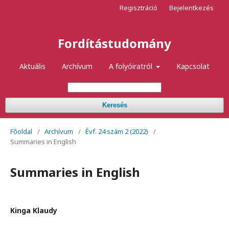
Regisztráció
Bejelentkezés
Fordítástudomány
Aktuális
Archívum
A folyóiratról
Kapcsolat
Keresés
Főoldal
/
Archívum
/
Évf. 24 szám 2 (2022)
/
Summaries in English
Summaries in English
Kinga Klaudy