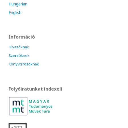
Hungarian
English
Információ
Olvasóknak
Szerzőknek
Könyvtárosoknak
Folyóiratunkat indexeli