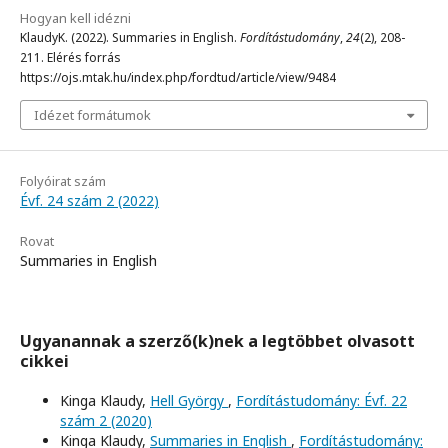
Hogyan kell idézni
KlaudyK. (2022). Summaries in English.
Fordítástudomány
,
24
(2), 208-
211. Elérés forrás
https://ojs.mtak.hu/index.php/fordtud/article/view/9484
Idézet formátumok
Folyóirat szám
Évf. 24 szám 2 (2022)
Rovat
Summaries in English
Ugyanannak a szerző(k)nek a legtöbbet olvasott
cikkei
Kinga Klaudy,
Hell György
,
Fordítástudomány: Évf. 22
szám 2 (2020)
Kinga Klaudy,
Summaries in English
,
Fordítástudomány: