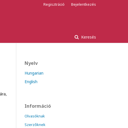
Regisztráció
Bejelentkezés
Keresés
Nyelv
Hungarian
English
ára,
Információ
Olvasóknak
Szerzőknek