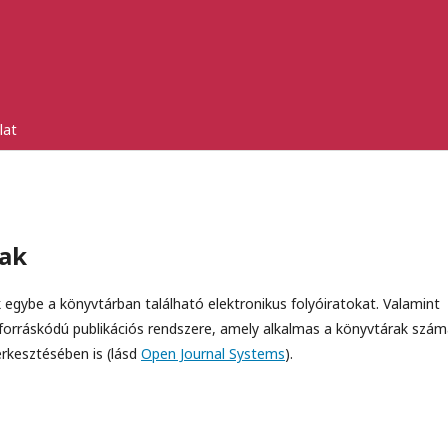
lat
ak
 egybe a könyvtárban található elektronikus folyóiratokat. Valamint
 forráskódú publikációs rendszere, amely alkalmas a könyvtárak szám
erkesztésében is (lásd
Open Journal Systems
).