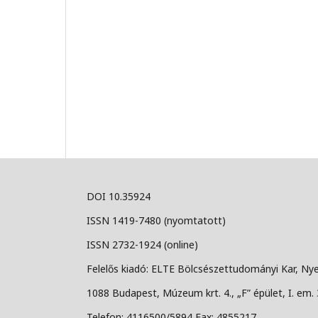
DOI 10.35924
ISSN 1419-7480 (nyomtatott)
ISSN 2732-1924 (online)
Felelős kiadó: ELTE Bölcsészettudományi Kar, Nye
1088 Budapest, Múzeum krt. 4., „F” épület, I. em. 
Telefon: 4116500/5894 Fax: 4855217