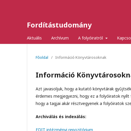
Fordítástudomány
Aktuális
Archívum
A folyóiratról
Kapcso
Főoldal
/
Információ Könyvtárosoknak
Információ Könyvtárosokn
Azt javasoljuk, hogy a kutató könyvtárak gyűjtsék
érdemes megjegyezni, hogy ez a folyóiratok nyílt
hogy a tagjai akár résztvegyenek a folyóiratok sz
Archiválás és indexálás:
EDIT intézményi repozitórium