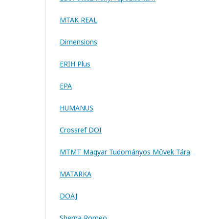
MTAK REAL
Dimensions
ERIH Plus
EPA
HUMANUS
Crossref DOI
MTMT Magyar Tudományos Művek Tára
MATARKA
DOAJ
Sherpa Romeo