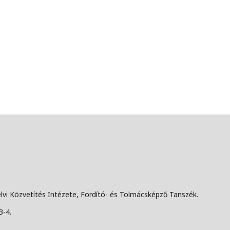
lvi Közvetítés Intézete, Fordító- és Tolmácsképző Tanszék.
3-4.