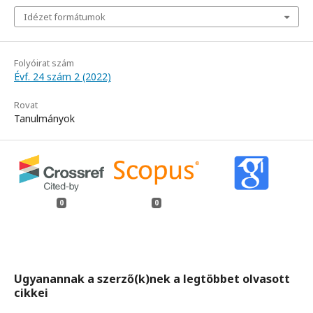
Idézet formátumok
Folyóirat szám
Évf. 24 szám 2 (2022)
Rovat
Tanulmányok
0
0
Ugyanannak a szerző(k)nek a legtöbbet olvasott
cikkei