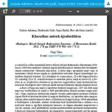
Gulyás Adrienn, Mudriczki Judit, Sepsi Enikő, Horváth Géza (szerk.) Klasszikus művek újrafordítása