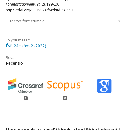
Fordítástudomány
,
24
(2), 199-203.
https://doi.org/10.35924/fordtud.24.2.13
Idézet formátumok
Folyóirat szám
Évf. 24 szám 2 (2022)
Rovat
Recenzió
0
0
Ugyanannak a szerző(k)nek a legtöbbet olvasott