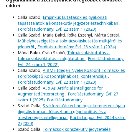
cikkei
Csilla Szabó,
Empirikus kutatások és gyakorlati
tapasztalatok a konszekutív jegyzeteléstechnikában
,
Fordítástudomány: Évf. 22 szám 1 (2020)
Csilla Szabó, Mária Bakti, Réka Eszenyi, Márta Seresi,
Műhelybeszélgetés a tolmácsoláskutatás múltjáról és
jelenéről
,
Fordítástudomány: Évf. 26 szám 1 (2024)
Mária Bakti, Csilla Szabó,
Tolmácsoláskutatás a
tolmácsolásoktatás szolgálatában
,
Fordítástudomány:
Évf. 24 szám 1 (2022)
Csilla Szabó,
A BME Idegen Nyelvi Központ Tolmács- és
Fordítóképző Központjának őszi konferenciája
,
Fordítástudomány: Évf. 22 szám 1 (2020)
Csilla Szabó,
AI x AI: Artificial Intelligence for
Augmented Interpreting
,
Fordítástudomány: Évf. 27
szám 1 (2025): Fordítástudomány
Szabó Csilla,
Szakfordítók technológiai kompetenciája a
digitális korban: fókuszban a gépi fordítás és a
mesterséges intelligencia
,
Porta Lingua: Évf. 2024 szám
2 (2024)
Szabó Csilla,
Tolmácsok konszekutív jegyzetelési