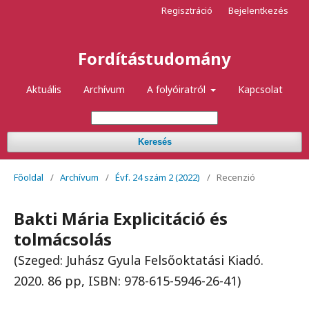
Regisztráció
Bejelentkezés
Fordítástudomány
Aktuális
Archívum
A folyóiratról
Kapcsolat
Keresés
Főoldal
/
Archívum
/
Évf. 24 szám 2 (2022)
/
Recenzió
Bakti Mária Explicitáció és
tolmácsolás
(Szeged: Juhász Gyula Felsőoktatási Kiadó.
2020. 86 pp, ISBN: 978-615-5946-26-41)