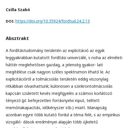
Csilla Szabó
https://doi.org/10.35924/fordtud.24.2.13
DOI:
Absztrakt
A fordítástudomány területén az explicitáció az egyik
leggyakrabban kutatott fordítási univerzálé, s noha az elméleti
háttér meglehetősen gazdag, a jelenség gyakor- lati
megítélése csak nagyon széles spektrumon írható le. Az
explicitációról a tolmácsolás területén eddig viszonylag
ritkábban olvashattunk; különösen a szinkrontolmácsolás
kapcsán született kevés megfigyelés a számos korlátozó
tényező (pl. befejezetlen forrásnyelvi input, telített
memóriakapacitás, időkényszer stb.) miatt. Manapság
azonban egyre több kutató fordul a téma felé, s az empirikus
vizsgáló- dások eredményei alapján több újkeletű