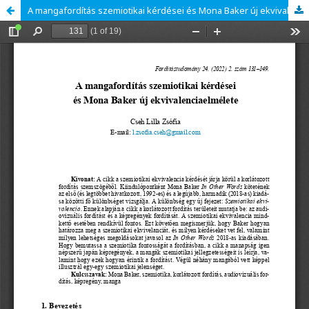
A mangafordítás szemiotikai kérdései és Mona Baker új ekvivalenciaelmélete