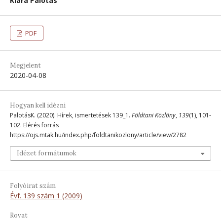
Klára Palotás
PDF
Megjelent
2020-04-08
Hogyan kell idézni
PalotásK. (2020). Hírek, ismertetések 139_1.
Földtani Közlöny
,
139
(1), 101-
102. Elérés forrás
https://ojs.mtak.hu/index.php/foldtanikozlony/article/view/2782
Idézet formátumok
Folyóirat szám
Évf. 139 szám 1 (2009)
Rovat