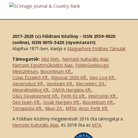
2017-2025 (c) Földtani Közlöny - ISSN 2559-902X
(online), ISSN 0015-542X (nyomtatott)
.
Alapítva 1871-ben, kiadja a
Magyarhoni Földtani Társulat
Támogatók:
Mol Nyrt.
,
Nemzeti Kulturális Alap
,
Nemzeti Együttműködési Alap
,
Földművelésügyi
Minisztérium
,
Biocentrum Kft.
,
Colas Északkő Kft
.
,
Elgoscar 2000 Kft
.
,
Geo-Log Kft.
,
Geoproduct Kft.
,
Geoteam Kft.
,
Mecsekérc Zrt.
,
Mineralholding Kft.
,
OMYA Hungária Kft.
,
O&G Development Kft
.
,
Perlit-92 Kft.
,
Intercomp Kft.
,
Geo-team Kft.
,
Josab Hungary Kft.
,
Biocentrum Kft.
,
Terrapeuta Kft.
,
Vikuv Zrt.
,
MFGI
,
Anzo Perlit Kft.
A Földtani Közlöny megjelenését 2016 óta támogatja a
Nemzeti Kulturális Alap
, és 2018 óta az
MTA
.