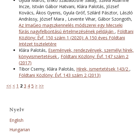
Gyula Maros, Enikő Szabadosné Sallay, Szilvia Ádámné
Incze, István Gábor Hatvani, Klára Palotás, József
Kovács, Ákos Gyenis, Gyula Gróf, Szilárd Pásztor, László
Andrássy, József Mara , Levente Vihar, Gábor Szongoth,
Az ImaGeo magszkennelés módszerei egy Mecseki
fúrás nagyfelbontású értelmezésének példáján
,
Földtani
Közlöny: Évf. 150 szám 1 (2020): A 150 éves Földtani
Intézet tiszteletére
Klára Palotás,
Események, rendezvények, személyi hírek,
könyvismertetések
,
Földtani Közlöny: Évf. 147 szám 2
(2017)
Tibor Cserny, Klára Palotás,
Hírek, ismertetések 143/2
,
Földtani Közlöny: Évf. 143 szám 2 (2013)
<<
<
1
2
3
4
5
>
>>
Nyelv
English
Hungarian