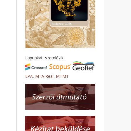
Lapunkat szemlézik:
EPA
,
MTA Real
,
MTMT