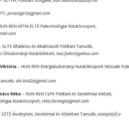
– SZTFH, Földtani Szolgálat,
edit.babinszki(a)sztfh.hu
FT,
pirosolga1(a)gmail.com
HUN-REN-MTM-ELTE Paleontológiai Kutatócsoport,
.com
 ELTE Általános és Alkalmazott Földtani Tanszék,
nyi Kutatóintézet,
lasz.fodor(a)yahoo.com
 Viktória
– HUN-REN Energiatudományi Kutatóközpont Műszaki Fizik
zék,
viki.kis42(a)gmail.com
 Réka
– HUN-REN CsFK Földtani és Geokémiai Intézet,
tatócsoport,
reka.harangi(a)gmail.com
-
SZTE Ásványtani, Geokémiai és Kőzettani Tanszék,
szanyi(a)iif.u-