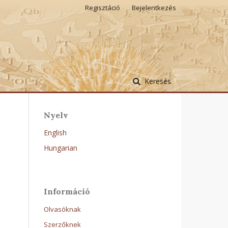
Regisztáció
Bejelentkezés
Keresés
Nyelv
English
Hungarian
Információ
Olvasóknak
Szerzőknek