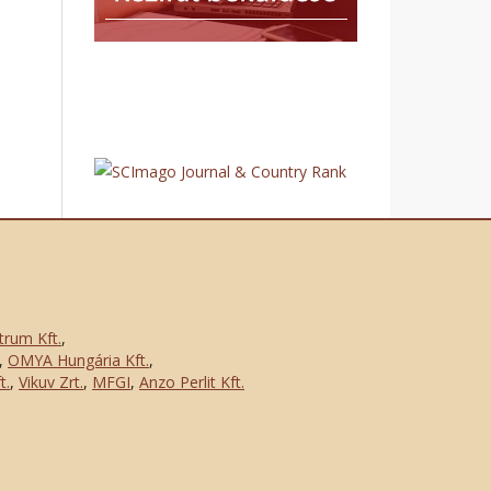
trum Kft.
,
,
OMYA Hungária Kft.
,
t.
,
Vikuv Zrt.
,
MFGI
,
Anzo Perlit Kft.