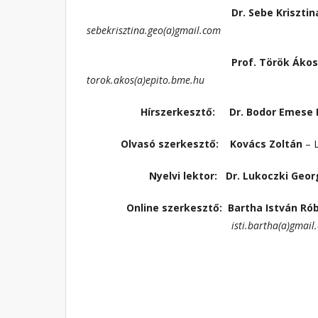
Dr. Sebe Krisztin
sebekrisztina.geo(a)gmail.com
Prof. Török Ákos
torok.akos(a)epito.bme.hu
Hírszerkesztő:
Dr. Bodor Emese
Olvasó
szerkesztő:
Kovács Zoltán
– 
Nyelvi lektor:
Dr. Lukoczki Geor
Online szerkesztő:
Bartha István Ró
isti.bartha(a)gmail.c