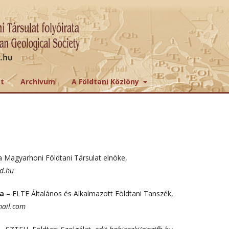
tt
Archívum
A Földtani Közlöny
a Magyarhoni Földtani Társulat elnöke,
hu
ya
– ELTE Általános és Alkalmazott Földtani Tanszék,
.com