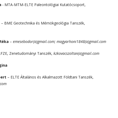
a
-
MTA-MTM-ELTE Paleontológiai Kutatócsoport,
– BME Geotechnika és Mérnökgeológia Tanszék,
 Réka
–
emesebodor(a)gmail.com; magyarhoni1848(a)gmail.com
LFZE, Zenetudományi Tanszék,
kzkovacszoltan(a)gmail.com
gina
bert
– ELTE Általános és Alkalmazott Földtani Tanszék,
om