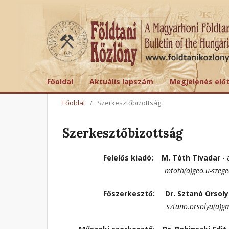
Főoldal
Aktuális lapszám
Megjelenés elő
Főoldal
/
Szerkesztőbizottság
Szerkesztőbizottság
Felelős kiadó: M. Tóth Tivadar
- 
mtoth(a)geo.u-szeged.
Főszerkesztő:
Dr. S
ztanó Orsol
sztano.orsolya(a)gmail