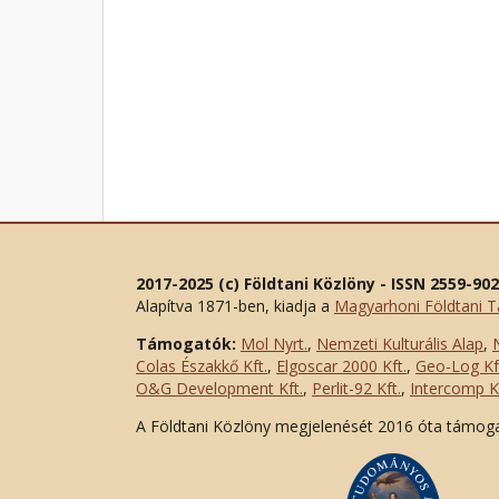
2017-2025 (c) Földtani Közlöny - ISSN 2559-90
Alapítva 1871-ben, kiadja a
Magyarhoni Földtani T
Támogatók:
Mol Nyrt.
,
Nemzeti Kulturális Alap
,
Colas Északkő Kft
.
,
Elgoscar 2000 Kft
.
,
Geo-Log Kf
O&G Development Kft
.
,
Perlit-92 Kft.
,
Intercomp Kf
A Földtani Közlöny megjelenését 2016 óta támog