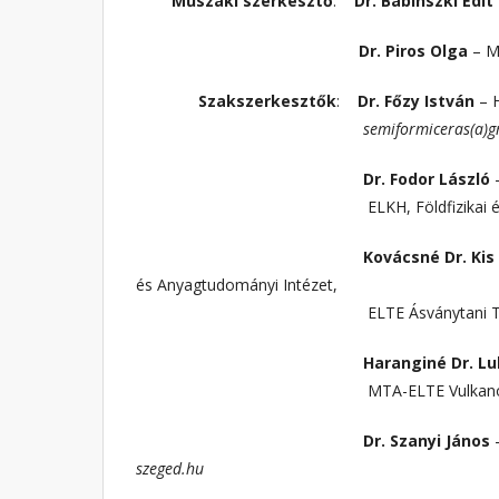
Műszaki szerkesztő
:
Dr. Babinszki Edit
Dr. Piros Olga
– M
Szakszerkesztők
:
Dr.
Főzy István
– 
semiformiceras(a)gmail
Dr. Fodor László
–
ELKH, Földfizikai és Űrtudomá
Kovácsné
Dr. Kis
és Anyagtudományi Intézet,
ELTE Ásványtani Tans
Haranginé Dr. Lukács
MTA-ELTE Vulkanológiai Ku
Dr. Szanyi János
szeged.hu