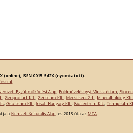
2X (online), ISSN 0015-542X (nyomtatott)
.
ársulat
Nemzeti Együttműködési Alap
,
Földművelésügyi Minisztérium
,
Biocen
t.
,
Geoproduct Kft.
,
Geoteam Kft.
,
Mecsekérc Zrt.
,
Mineralholding Kft.
t.
,
Geo-team Kft.
,
Josab Hungary Kft.
,
Biocentrum Kft.
,
Terrapeuta Kf
atja a
Nemzeti Kulturális Alap
, és 2018 óta az
MTA
.