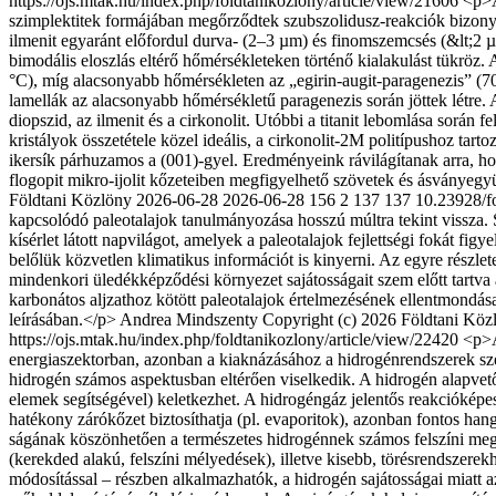
https://ojs.mtak.hu/index.php/foldtanikozlony/article/view/21606
<p>A
szimplektitek formájában megőrződtek szubszolidusz-reakciók bizonyíté
ilmenit egya­ránt előfordul durva- (2–3 µm) és finomszemcsés (&lt;2 
bimodális eloszlás eltérő hőmérsékleteken történő kialakulást tükröz.
°C), míg alacsonyabb hőmérsékleten az „egirin-augit-paragenezis” (
lamellák az alacsonyabb hőmérsékletű paragenezis során jöttek létre. A
diopszid, az il­me­nit és a cirkonolit. Utóbbi a titanit lebomlása sorá
kristályok összetétele közel ideális, a cirkono­lit-2M politípushoz t
ikersík párhuzamos a (001)-gyel. Eredményeink rávilágítanak arra, h
flogopit mikro-ijolit kőzeteiben megfigyelhető szövetek és ásványegy
Földtani Közlöny
2026-06-28
2026-06-28
156
2
137
137
10.23928/f
kapcsolódó paleotalajok tanulmányozása hosszú múltra tekint vissza. S
kísérlet látott napvilágot, amelyek a paleotalajok fejlettségi fokát fi
belőlük közvetlen klimatikus információt is kinyerni. Az egyre részlet
mindenkori üledékképződési környezet sajátosságait szem előtt tartva 
karbonátos aljzathoz kötött paleotalajok értelmezésének ellentmondás
leírásában.</p>
Andrea Mindszenty
Copyright (c) 2026 Földtani Kö
https://ojs.mtak.hu/index.php/foldtanikozlony/article/view/22420
<p>A
energiaszektorban, azonban a kiaknázásához a hidrogénrendszerek sz
hidrogén szá­mos aspektusban eltérően viselkedik. A hidrogén alapvetőe
elemek segítségével) keletkezhet. A hidrogén­gáz jelentős reakcióképes
hatékony zárókőzet biztosíthatja (pl. evaporitok), azonban fontos h
ságának köszönhetően a természetes hidrogénnek számos felszíni megje
(kerekded alakú, felszíni mé­lyedések), illetve kisebb, törésrendszer
módosítással – részben alkalmazhatók, a hidrogén sajátos­sá­gai miatt 