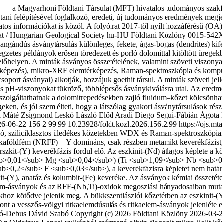
— a Magyarhoni Földtani Társulat (MFT) hivatalos tudományos szakfo
tani felépítésével foglalkozó, eredeti, új tudományos eredmények megje
latos információkat is közöl. A folyóirat 2017-től nyílt hozzáférésű 
t / Hungarian Geological Society
hu-HU
Földtani Közlöny
0015-542
ngándús ásványtársulás különleges, fekete, ágas-bogas (dendrites) kif
gzetes példányok erősen töredezett és porló dolomittal kitöltött üreg
ő­he­lyen. A minták ásványos összetételének, valamint szöveti viszonya
ezés), mikro-XRF elem­tér­ké­pezés, Raman-spektroszkópia és komputer
soport ásványai) alkotják, hozzájuk goethit társul. A minták szöveti je
 és pH-viszonyokat tükröző, többlépcsős ásványkiválásra utal. Az ered
at szolgáltathatnak a dolomitrepedésekben zajló fluidum–kőzet kölcsönh
eken, és jól szemlél­te­ti, hogy a látszólag gyakori ásványtársulások rés
a
Máté Zsigmond Leskó
László Előd Aradi
Diego Segui-Fábián
Ágota
26-06-22
156
2
99
99
10.23928/foldt.kozl.2026.156.2.99
https://ojs.m
azó, sziliciklasztos üledékes kőzetekben WDX és Raman-spektroszkópiai 
kaföldfém (NRFF) + Y domináns, csak részben metamikt keverékfázist, 
marszkit-(Y) keverékfázis fordul elő. Az eszkinit-(Nd) átlagos képlet
>0,01</sub> Mg <sub>0,04</sub>) (Ti <sub>1,09</sub> Nb <sub>0,
,2</sub> F <sub>0,03</sub>), a keverékfázisra képletet nem határo
init-(Y), anatáz és kolumbit-(Fe) keveréke. Az ásványok kémiai összetét
elem-ásványok és az RFF-(Nb,Ti)-oxidok megoszlási hányadosaiban muta
okhoz kötődve jelenik meg. A bükkszentlászlói kőzetérben az eszkinit-(
zont a vesszős-völgyi ritkaelemdúsulás és ritkaelem-ásványok jelenléte e
kó-Debus
Dávid Szabó
Copyright (c) 2026 Földtani Közlöny
2026-03-