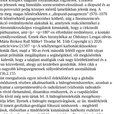
zetek komplex magmás folyamatokat rögzí­te­nek. Ezekben
an jelennek meg bimodális szemcseméret-eloszlással: a diopszid és az
fém-perovszkit pedig közepes méretű lamellákban jelenik meg. A
ározta meg: magas hőmér­sékleten a „diopszid-paragenezis” (970–1070
bb hőmérsékletű paragenezishez köthető, míg a finomszemcsés
 reakció eredményeként alakultak ki, amelynek reakciótermékei a
 elektronmikroszkópos vizsgálatok kimutatták, hogy a cirkonolit
nyal párhuzamos, ami</p> <p>180°-os elfordulást eredményez, a kontakt
istályosodással. Ennek ékes bizonyítékai az Oldoi­nyo Lengai olivin-
Márta Berkesi
Ralf Milke†
Tivadar M. Tóth
Copyright (c) 2026
/article/view/21597
<p>A sekélytengeri karbonátciklusokhoz
ították őket, majd a ’80-as évek második felétől egyre több olyan
rtamát próbálták megállapítani a segítségükkel, sőt megkíséreltek
kiderült, hogy a talajtani analógiák csak nagy körültekintéssel és a
lyan közvetlenül, ahogy azt kezdetben gondolták. Jelen cikk a
re a nagyobb kéregszegmensek süllyedéstörténeti anomáliáinak
.156.2.155
int energiaforrás egyre növekvő érdeklődést kap a globális
t módszerek részben alkalmazhatók a hidrogénrendszerekre, azonban a
yamat a szerpentinesedés) és radiolízissel (vízbontás radioaktív
 rövid élettartalmú, di­na­mikus rendszerek, és a csapdázódást
zőn kívül még nem tártak fel. A hidrogénmolekulák mozgé­kony­
ciója lehet. Ilyenek a hidrogén megaszivárgások, az ún. tündérkörök
ól is­mert geofizikai-geológiai fókuszú módszerek – megfelelő
gások, elsősorban a tündérkörök ku­ta­tásának hatékony eszközei a