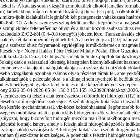
z Oldoinyo Lengai vulkánból származó olivin-flogopit mikro-ijolit kő
kai is. A kutatás során vizsgált szimplektitek alkotói lamellás formáb
µm) lamellákban, míg a cirkonolit kizárólag durva (~5 µm), a ritkaföld
 A mikro-ijolit kialakulását leginkább két paragenezis váltakozása hat
700–850 °C). A durvaszemcsés szimplektitlamellák képződése a magasa
 szimplektitek feltehetően az olivin és a titanit közötti szubszolidusz
n felszabaduló ZrO2-ból (0,4–0,8 tömeg%) jöhetett létre. Transz­missziós
artoznak, és két ikerdoménből épülnek fel. Az ikertengely az [110] irán
ogy a szubszolidusz folyamatok egyidejűleg is működhetnek a magmás kr
üttesek.</p>
Noémi Halász
Péter Pekker
Mihály Pósfai
Tibor Guzmics
oldt.kozl.2026.156.2.137
https://ojs.mtak.hu/index.php/foldtanikozlony
okáig csak a szárazulati kitettség kétségtelen bizonyítékaiként hasznos
gyelembe véve – talajtani analógiák alapján – a szárazulati epizódok időta
esebb vizsgálatok azonban számos olyan részletet tártak fel, amelyekből 
alkalmazhatók a paleotalajokra, s a klímajel sem nyerhető ki belőlük o
ait és lehetőségeit igyekszik feltárni, és utal e képződmények szerepé
zlöny
2026-05-04
2026-05-04
156
2
155
155
10.23928/foldt.kozl.2026
 természetes (a felszín alatt természetesen előforduló) hidrogén (H2) m
élesebb körű megértése szükséges. A szénhidrogén-kutatásban használ
n kétféle mechanizmussal, víz-kőzet kölcsönhatással (legfon­to­sabb fol
sége és mobilitása miatt a potenciális hidrogénmezők valószínűsíthetően
angsúlyozni, hogy bizonyított hidrogén mezőt a mali Bourakébougou-me
lenési formája ismert, amely a felszín alatti hid­rogénképződés indiká
ekhez kapcsolódó szivárgások. A hidrogén kutatására a szénhidrogéniparb
azonban új eszköztár is szükséges. A potenciális felszíni hidrogénszivár