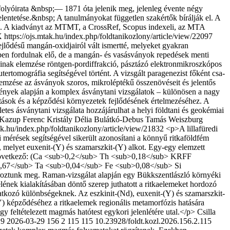
lyóirata &nbsp;— 1871 óta jelenik meg, jelenleg évente négy
lentetése.&nbsp; A tanulmányokat független szakértők bírálják el. A
(OA). A kiadványt az MTMT, a CrossRef, Scopus indexeli, az MTA
X
https://ojs.mtak.hu/index.php/foldtanikozlony/article/view/22097
ejlődésű mangán-oxidjairól vált ismertté, melyeket gyakran
ekben fordulnak elő, de a mangán- és vasásványok repedések menti
inak elemzése röntgen-pordiffrakció, pásztázó elekt­ron­mikroszkópos
tomográfia segítségével történt. A vizsgált paragenezist főként csa­
llemzése az ásványok szoros, mikroléptékű összenövéseit és jelentős
mények alap­ján a komplex ásványtani vizsgálatok – különösen a nagy
atások és a képződési környezetek fejlő­désének értelmezéséhez. A
zletes ásványtani vizsgálata hozzájárulhat a helyi földtani és geokémiai
 Kazup
Ferenc Kristály
Délia Bulátkó-Debus
Tamás Weiszburg
tak.hu/index.php/foldtanikozlony/article/view/21832
<p>A lillafüredi
mérések segítségével sikerült azonosítani a könnyű ritkaföldfém
melyet euxenit-(Y) és szamarszkit-(Y) alkot. Egy-egy elemzett
e a következő: (Ca <sub>0,2</sub> Th <sub>0,18</sub> KRFF
67</sub> Ta <sub>0,04</sub> Fe <sub>0,08</sub> Si
ztunk meg. Raman-vizsgálat alapján egy Bükkszentlászló környéki
elének kialakításában döntő szerep juthatott a ritkaelemeket hordozó
tkozó különbségeknek. Az eszkinit-(Nd), euxenit-(Y) és szamarszkit-
Y) képződéséhez a ritkaelemek regionális meta­morfózis hatására
gy feltételezett magmás hatótest egykori jelenlétére utal.</p>
Csilla
29
2026-03-29
156
2
115
115
10.23928/foldt.kozl.2026.156.2.115