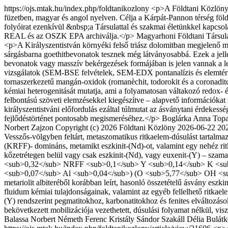
https://ojs.mtak.hu/index.php/foldtanikozlony
<p>A Földtani Közlöny 
füzetben, magyar és angol nyelven. Célja a Kárpát-Pannon térség föld
folyóirat ezenkívül &nbsp;a Társulattal és szakmai életünkkel kapcso
REAL és az OSZK EPA archiválja.</p>
Magyarhoni Földtani Társula
<p>A Királyszentistván környéki felső triász dolomitban megjelenő ma
sárgásbarna goethitbevonatok tesznek még látványosabbá. Ezek a jelle
bevonatok vagy masszív bekérgezések formájában is jelen vannak a lel
vizsgálatok (SEM-BSE felvételek, SEM-EDX pontanalízis és elemtérkép
tor­naszerkezetű mangán-oxidok (romanèchit, todorokit és a coronaditc
kémiai heterogenitását mutatja, ami a folyamatosan váltakozó redox-
felbontású szöveti elemzésekkel kiegészítve – alapvető infor­má­ció­k
királyszentistváni előfordulás ezáltal túlmutat az ásványtani érdekesség
fejlődéstörténet pontosabb megismeréséhez.</p>
Boglárka Anna Top
Norbert Zajzon
Copyright (c) 2026 Földtani Közlöny
2026-06-22
20
Vesszős-völgyben feltárt, metaszomatikus ritkaelem-dúsulást tartalm
(KRFF)- domináns, metamikt eszkinit-(Nd)-ot, valamint egy nehéz rit
kőzetrétegen belül vagy csak eszkinit-(Nd), vagy euxenit-(Y) – sza
<sub>0,32</sub> NRFF <sub>0,1</sub> Y <sub>0,14</sub> K <sub
<sub>0,07</sub> Al <sub>0,04</sub>) (O <sub>5,77</sub> OH <sub>0
metariolit albiteréből korábban leírt, hasonló összetételű ásvány eszk
fluidum kémiai tulajdonságainak, valamint az egyéb fellelhető ritka
(Y) rendszerint pegmatitokhoz, karbonatitokhoz és fenites elváltozás
bekövetkezett mobilizációja vezethetett, dúsulási folyamat nélkül, vis
Balassa
Norbert Németh
Ferenc Kristály
Sándor Szakáll
Délia Bulát