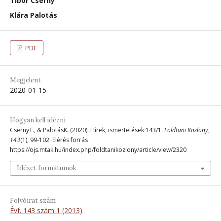
Tibor Cserny
Klára Palotás
PDF
Megjelent
2020-01-15
Hogyan kell idézni
CsernyT., & PalotásK. (2020). Hírek, ismertetések 143/1.
Földtani Közlöny
,
143
(1), 99-102. Elérés forrás
https://ojs.mtak.hu/index.php/foldtanikozlony/article/view/2320
Idézet formátumok
Folyóirat szám
Évf. 143 szám 1 (2013)