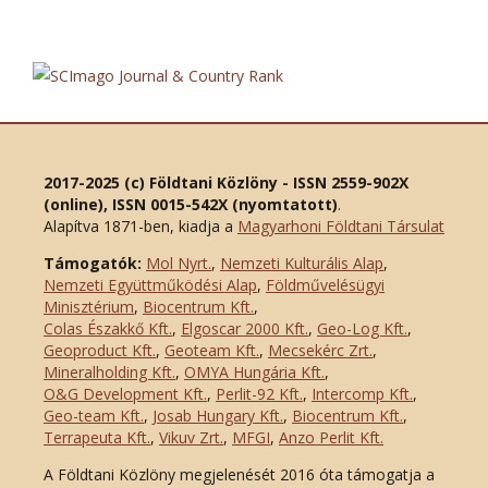
2017-2025 (c) Földtani Közlöny - ISSN 2559-902X
(online), ISSN 0015-542X (nyomtatott)
.
Alapítva 1871-ben, kiadja a
Magyarhoni Földtani Társulat
Támogatók:
Mol Nyrt.
,
Nemzeti Kulturális Alap
,
Nemzeti Együttműködési Alap
,
Földművelésügyi
Minisztérium
,
Biocentrum Kft.
,
Colas Északkő Kft
.
,
Elgoscar 2000 Kft
.
,
Geo-Log Kft.
,
Geoproduct Kft.
,
Geoteam Kft.
,
Mecsekérc Zrt.
,
Mineralholding Kft.
,
OMYA Hungária Kft.
,
O&G Development Kft
.
,
Perlit-92 Kft.
,
Intercomp Kft.
,
Geo-team Kft.
,
Josab Hungary Kft.
,
Biocentrum Kft.
,
Terrapeuta Kft.
,
Vikuv Zrt.
,
MFGI
,
Anzo Perlit Kft.
A Földtani Közlöny megjelenését 2016 óta támogatja a