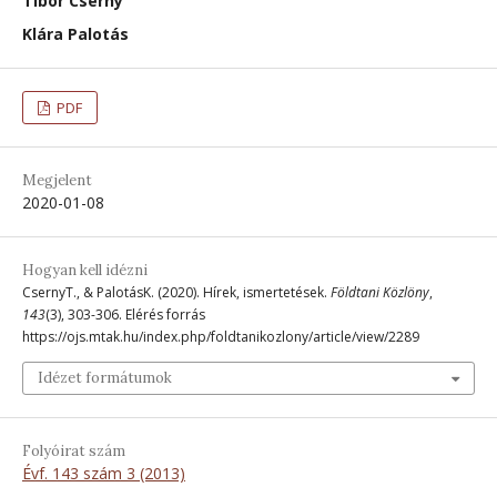
Tibor Cserny
Klára Palotás
PDF
Megjelent
2020-01-08
Hogyan kell idézni
CsernyT., & PalotásK. (2020). Hírek, ismertetések.
Földtani Közlöny
,
143
(3), 303-306. Elérés forrás
https://ojs.mtak.hu/index.php/foldtanikozlony/article/view/2289
Idézet formátumok
Folyóirat szám
Évf. 143 szám 3 (2013)