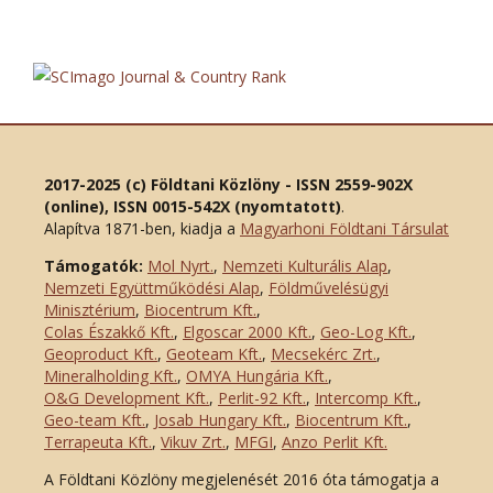
2017-2025 (c) Földtani Közlöny - ISSN 2559-902X
(online), ISSN 0015-542X (nyomtatott)
.
Alapítva 1871-ben, kiadja a
Magyarhoni Földtani Társulat
Támogatók:
Mol Nyrt.
,
Nemzeti Kulturális Alap
,
Nemzeti Együttműködési Alap
,
Földművelésügyi
Minisztérium
,
Biocentrum Kft.
,
Colas Északkő Kft
.
,
Elgoscar 2000 Kft
.
,
Geo-Log Kft.
,
Geoproduct Kft.
,
Geoteam Kft.
,
Mecsekérc Zrt.
,
Mineralholding Kft.
,
OMYA Hungária Kft.
,
O&G Development Kft
.
,
Perlit-92 Kft.
,
Intercomp Kft.
,
Geo-team Kft.
,
Josab Hungary Kft.
,
Biocentrum Kft.
,
Terrapeuta Kft.
,
Vikuv Zrt.
,
MFGI
,
Anzo Perlit Kft.
A Földtani Közlöny megjelenését 2016 óta támogatja a