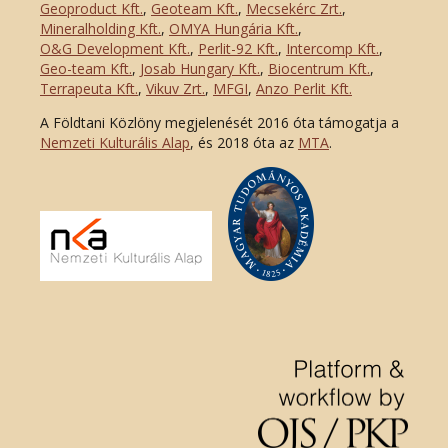
Geoproduct Kft.
,
Geoteam Kft.
,
Mecsekérc Zrt.
,
Mineralholding Kft.
,
OMYA Hungária Kft.
,
O&G Development Kft
.
,
Perlit-92 Kft.
,
Intercomp Kft.
,
Geo-team Kft.
,
Josab Hungary Kft.
,
Biocentrum Kft.
,
Terrapeuta Kft.
,
Vikuv Zrt.
,
MFGI
,
Anzo Perlit Kft.
A Földtani Közlöny megjelenését 2016 óta támogatja a
Nemzeti Kulturális Alap
, és 2018 óta az
MTA
.