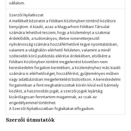
vállalom.
Szerzői Nyilatkozat
A mellékelt kéziratot a Földtani Közlönyben történő közlésre
benyújtom. A kiadó, azaz a Magyarhoni Földtani Társulat
számára lehetővé teszem, hogy a közleményt a szakmai
érdeklődők, a tudományos, illetve ismeretterjesztő
nyilvánosság számára hozzáférhetővé tegye nyomtatásban,
valamint a világhálón elérhető felületen, valamint a minél
szélesebb körű publicitás elérése érdekében, elsőként a
Földtani Közlönyben történt megjelenést követően nem
kereskedelmi forgalom keretében, a közleményhez más kiadó
számára is elérhetőséget, hozzáférést, gyűjteményes műben
vagy adatbázisban megjelentetést biztosítson. A kereskedelmi
forgalomban a fent meghatározottak körén kívül eső bármely
közlést, a hasznosítás jogát, a szerzői jogok lejártáig
kizárólagosan fenntartom magamnak, az csak az
engedélyemmel történhet.
A Szerzői Nyilatkozatban foglaltakat elfogadom.
Szerzői útmutatók