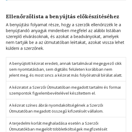
Ellenőrzőlista a benyújtás előkészítéséhez
A benyújtási folyamat része, hogy a szerzők ellenőrizzék le a
benyújtandó anyaguk mindenben megfelel az alábbi listában
szereplő elvárásoknak, és azokat a beadványokat, amelyek
nem tartják be a az útmutatóban leírtakat, azokat vissza lehet
küldeni a szerzőnek.
A benyújtott kézirat eredeti, annak tartalmával megegyező cikk
sem nyomtatásban, sem digitális felületen korábban nem
jelent meg, és most sincs a kézirat más folyóíratnál bírálat alatt.
A kéziratot a Szerzői Útmutatóban megadott tartalmi és formai
szempontok figyelembevételével készítettem el.
A kézirat színes ábrái nyomdaköltségének a Szerzői
Útmutatóban megadott összegű kifizetését vállalom.
A terjedelmi korlát meghaladása esetén a Szerzői
Útmutatókban megjelölt többletköltségek megfizetését