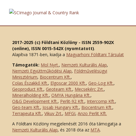
2017-2025 (c) Földtani Közlöny - ISSN 2559-902X
(online), ISSN 0015-542X (nyomtatott)
.
Alapítva 1871-ben, kiadja a
Magyarhoni Földtani Társulat
Támogatók:
Mol Nyrt.
,
Nemzeti Kulturális Alap
,
Nemzeti Együttműködési Alap
,
Földművelésügyi
Minisztérium
,
Biocentrum Kft.
,
Colas Északkő Kft
.
,
Elgoscar 2000 Kft
.
,
Geo-Log Kft.
,
Geoproduct Kft.
,
Geoteam Kft.
,
Mecsekérc Zrt.
,
Mineralholding Kft.
,
OMYA Hungária Kft.
,
O&G Development Kft
.
,
Perlit-92 Kft.
,
Intercomp Kft.
,
Geo-team Kft.
,
Josab Hungary Kft.
,
Biocentrum Kft.
,
Terrapeuta Kft.
,
Vikuv Zrt.
,
MFGI
,
Anzo Perlit Kft.
A Földtani Közlöny megjelenését 2016 óta támogatja a
Nemzeti Kulturális Alap
, és 2018 óta az
MTA
.