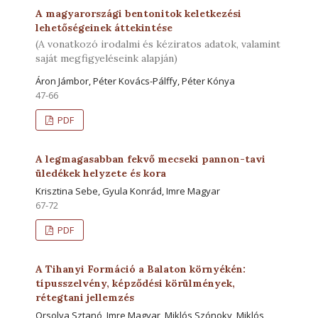
A magyarországi bentonitok keletkezési
lehetőségeinek áttekintése
(A vonatkozó irodalmi és kéziratos adatok, valamint
saját megfigyeléseink alapján)
Áron Jámbor, Péter Kovács-Pálffy, Péter Kónya
47-66
PDF
A legmagasabban fekvő mecseki pannon-tavi
üledékek helyzete és kora
Krisztina Sebe, Gyula Konrád, Imre Magyar
67-72
PDF
A Tihanyi Formáció a Balaton környékén:
típusszelvény, képződési körülmények,
rétegtani jellemzés
Orsolya Sztanó, Imre Magyar, Miklós Szónoky, Miklós