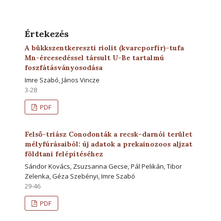
Értekezés
A bükkszentkereszti riolit (kvarcporfír)-tufa
Mn-ércesedéssel társult U-Be tartalmú
foszfátásványosodása
Imre Szabó, János Vincze
3-28
PDF
Felső-triász Conodonták a recsk–darnói terület
mélyfúrásaiból: új adatok a prekainozoos aljzat
földtani felépítéséhez
Sándor Kovács, Zsuzsanna Gecse, Pál Pelikán, Tibor
Zelenka, Géza Szebényi, Imre Szabó
29-46
PDF