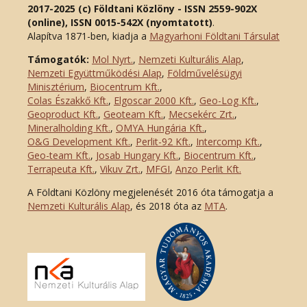
2017-2025 (c) Földtani Közlöny - ISSN 2559-902X
(online), ISSN 0015-542X (nyomtatott)
.
Alapítva 1871-ben, kiadja a
Magyarhoni Földtani Társulat
Támogatók:
Mol Nyrt.
,
Nemzeti Kulturális Alap
,
Nemzeti Együttműködési Alap
,
Földművelésügyi
Minisztérium
,
Biocentrum Kft.
,
Colas Északkő Kft
.
,
Elgoscar 2000 Kft
.
,
Geo-Log Kft.
,
Geoproduct Kft.
,
Geoteam Kft.
,
Mecsekérc Zrt.
,
Mineralholding Kft.
,
OMYA Hungária Kft.
,
O&G Development Kft
.
,
Perlit-92 Kft.
,
Intercomp Kft.
,
Geo-team Kft.
,
Josab Hungary Kft.
,
Biocentrum Kft.
,
Terrapeuta Kft.
,
Vikuv Zrt.
,
MFGI
,
Anzo Perlit Kft.
A Földtani Közlöny megjelenését 2016 óta támogatja a
Nemzeti Kulturális Alap
, és 2018 óta az
MTA
.