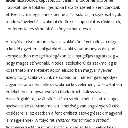
alkalmazásokhoz kapcsolódó, valamint tudománytörténeti
írásokat, de a földtan–geofizika határterületeitől sem zárkózik
el. Ezenkívül megjelennek benne a Társulattal, a szakosztályok
rendezvényeivel és szakmai életünkkel kapcsolatos rövid hírek,
konferenciabeszámolók és könyvismertetések is.
A folyóirat elsősorban a hazai szakközönséget célozza meg –
a kezdő egyetemi hallgatóktól az aktív tudományos és ipari
környezetben mozgó kollégákon át a nyugdíjas tagtársakig –,
hogy magas színvonalú, hiteles, széleskörű és szakmailag is
közérthető ismereteket adjon elsősorban magyar nyelven
azért, hogy szaknyelvünk ne sorvadjon, hanem gazdagodjék.
Ugyanakkor a nemzetközi szakmai közvélemény tájékoztatása
érdekében a magyar nyelvű cikkek címét, kulcsszavait,
összefoglalóját, az ábrák és táblázatok címét, feliratait angol
nyelven is közli. Mindemellett lehetőség van angol nyelvű cikk
közlésére is, ez esetben a fent említett szövegrészek magyarul
is megjelennek. A folyóirat
elektronikus tartalma szabad
hozzáférésű (OA)
, a nyomtatott változat az MFT weboldalán