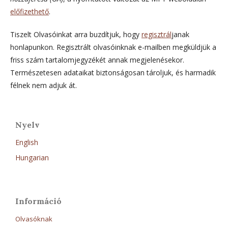
előfizethető
.
Tiszelt Olvasóinkat arra buzdítjuk, hogy
regisztrál
janak
honlapunkon. Regisztrált olvasóinknak e-mailben megküldjük a
friss szám tartalomjegyzékét annak megjelenésekor.
Természetesen adataikat biztonságosan tároljuk, és harmadik
félnek nem adjuk át.
Nyelv
English
Hungarian
Információ
Olvasóknak