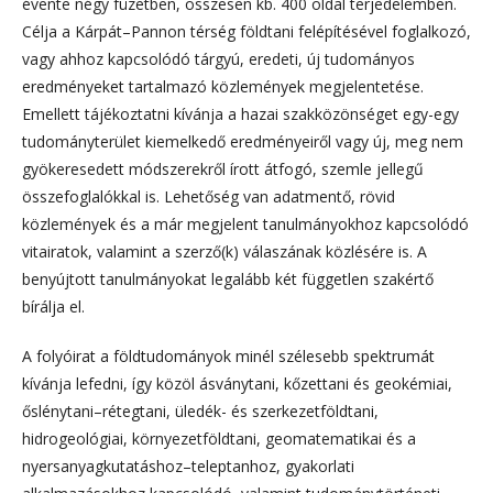
évente négy füzetben, összesen kb. 400 oldal terjedelemben.
Célja a Kárpát–Pannon térség földtani felépítésével foglalkozó,
vagy ahhoz kapcsolódó tárgyú, eredeti, új tudományos
eredményeket tartalmazó közlemények megjelentetése.
Emellett tájékoztatni kívánja a hazai szakközönséget egy-egy
tudományterület kiemelkedő eredményeiről vagy új, meg nem
gyökeresedett módszerekről írott átfogó, szemle jellegű
összefoglalókkal is. Lehetőség van adatmentő, rövid
közlemények és a már megjelent tanulmányokhoz kapcsolódó
vitairatok, valamint a szerző(k) válaszának közlésére is. A
benyújtott tanulmányokat legalább két független szakértő
bírálja el.
A folyóirat a földtudományok minél szélesebb spektrumát
kívánja lefedni, így közöl ásványtani, kőzettani és geokémiai,
őslénytani–rétegtani, üledék- és szerkezetföldtani,
hidrogeológiai, környezetföldtani, geomatematikai és a
nyersanyagkutatáshoz–teleptanhoz, gyakorlati