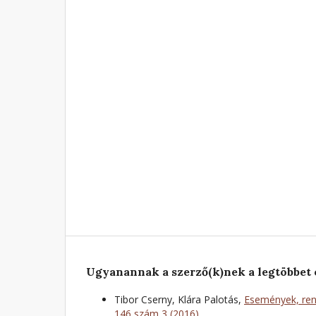
Ugyanannak a szerző(k)nek a legtöbbet 
Tibor Cserny, Klára Palotás,
Események, ren
146 szám 3 (2016)