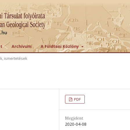
tt
Archívum
A Földtani Közlöny
ek, ismertetések
PDF
Megjelent
2020-04-08