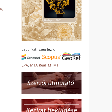
146
Lapunkat szemlézik:
EPA
,
MTA Real
,
MTMT