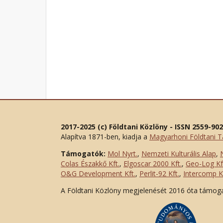
2017-2025 (c) Földtani Közlöny - ISSN 2559-90
Alapítva 1871-ben, kiadja a
Magyarhoni Földtani T
Támogatók:
Mol Nyrt.
,
Nemzeti Kulturális Alap
,
Colas Északkő Kft
.
,
Elgoscar 2000 Kft
.
,
Geo-Log Kf
O&G Development Kft
.
,
Perlit-92 Kft.
,
Intercomp Kf
A Földtani Közlöny megjelenését 2016 óta támog