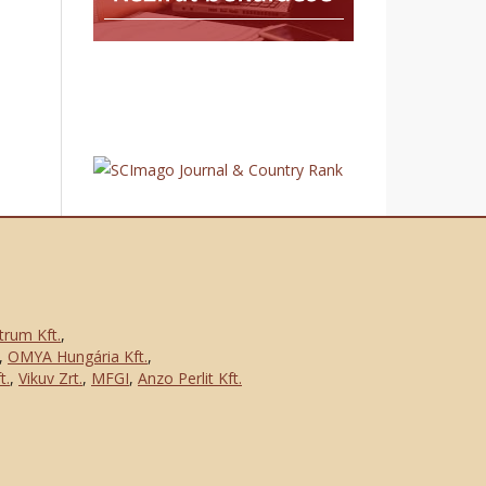
trum Kft.
,
,
OMYA Hungária Kft.
,
t.
,
Vikuv Zrt.
,
MFGI
,
Anzo Perlit Kft.