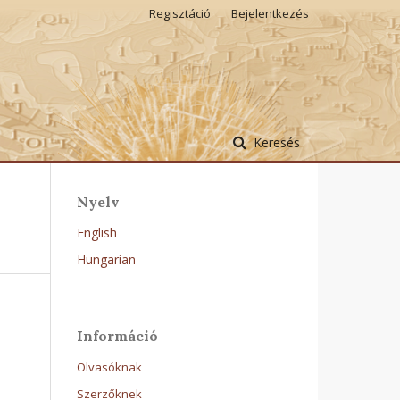
Regisztáció
Bejelentkezés
Keresés
Nyelv
English
Hungarian
Információ
Olvasóknak
Szerzőknek