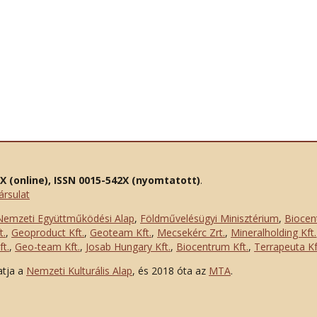
2X (online), ISSN 0015-542X (nyomtatott)
.
ársulat
Nemzeti Együttműködési Alap
,
Földművelésügyi Minisztérium
,
Biocen
t.
,
Geoproduct Kft.
,
Geoteam Kft.
,
Mecsekérc Zrt.
,
Mineralholding Kft.
t.
,
Geo-team Kft.
,
Josab Hungary Kft.
,
Biocentrum Kft.
,
Terrapeuta Kf
atja a
Nemzeti Kulturális Alap
, és 2018 óta az
MTA
.