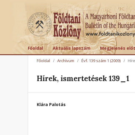
Főoldal
Aktuális lapszám
Megjelenés elő
Főoldal
/
Archívum
/
Évf. 139 szám 1 (2009)
/
Hír
Hírek, ismertetések 139_1
Klára Palotás