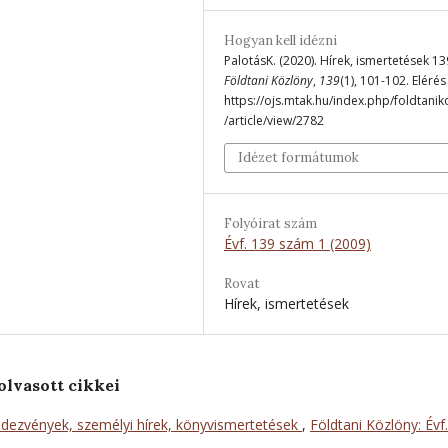
Hogyan kell idézni
PalotásK. (2020). Hírek, ismertetések 13
Földtani Közlöny
,
139
(1), 101-102. Elérés
https://ojs.mtak.hu/index.php/foldtanik
/article/view/2782
Idézet formátumok
Folyóirat szám
Évf. 139 szám 1 (2009)
Rovat
Hírek, ismertetések
olvasott cikkei
dezvények, személyi hírek, könyvismertetések
,
Földtani Közlöny: Évf.