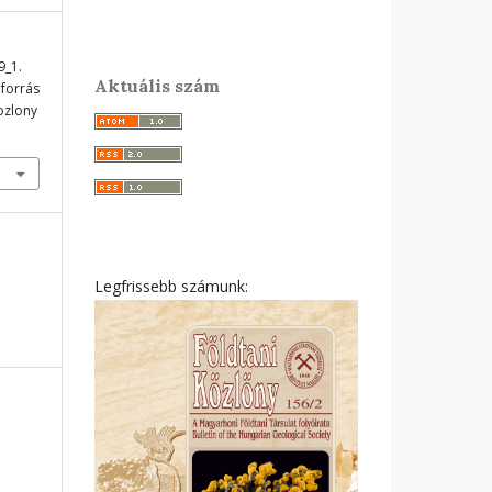
9_1.
Aktuális szám
 forrás
ozlony
Legfrissebb számunk: