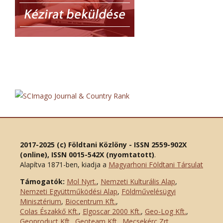
2017-2025 (c) Földtani Közlöny - ISSN 2559-902X
(online), ISSN 0015-542X (nyomtatott)
.
Alapítva 1871-ben, kiadja a
Magyarhoni Földtani Társulat
Támogatók:
Mol Nyrt.
,
Nemzeti Kulturális Alap
,
Nemzeti Együttműködési Alap
,
Földművelésügyi
Minisztérium
,
Biocentrum Kft.
,
Colas Északkő Kft
.
,
Elgoscar 2000 Kft
.
,
Geo-Log Kft.
,
Geoproduct Kft.
,
Geoteam Kft.
,
Mecsekérc Zrt.
,