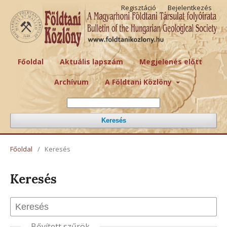
Regisztáció
Bejelentkezés
Főoldal
Aktuális lapszám
Megjelenés előtt
Archívum
A Földtani Közlöny
Keresés
Főoldal
/
Keresés
Keresés
Bővített szűrök