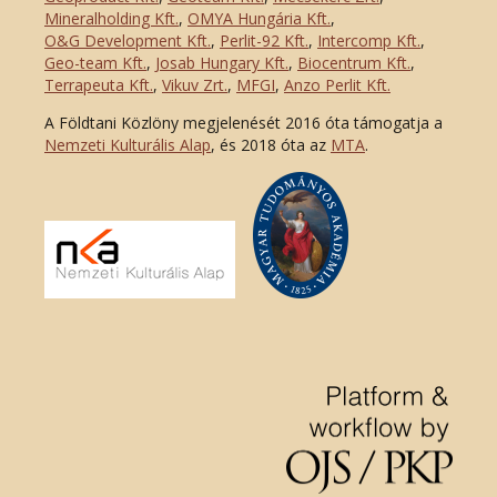
Mineralholding Kft.
,
OMYA Hungária Kft.
,
O&G Development Kft
.
,
Perlit-92 Kft.
,
Intercomp Kft.
,
Geo-team Kft.
,
Josab Hungary Kft.
,
Biocentrum Kft.
,
Terrapeuta Kft.
,
Vikuv Zrt.
,
MFGI
,
Anzo Perlit Kft.
A Földtani Közlöny megjelenését 2016 óta támogatja a
Nemzeti Kulturális Alap
, és 2018 óta az
MTA
.