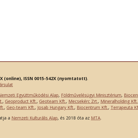
2X (online), ISSN 0015-542X (nyomtatott)
.
ársulat
Nemzeti Együttműködési Alap
,
Földművelésügyi Minisztérium
,
Biocen
t.
,
Geoproduct Kft.
,
Geoteam Kft.
,
Mecsekérc Zrt.
,
Mineralholding Kft.
t.
,
Geo-team Kft.
,
Josab Hungary Kft.
,
Biocentrum Kft.
,
Terrapeuta Kf
atja a
Nemzeti Kulturális Alap
, és 2018 óta az
MTA
.