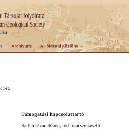
tt
Archívum
A Földtani Közlöny
ociety
Támogatási kapcsolattartó
Bartha István Róbert, technikai szerkesztő