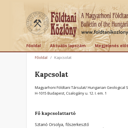
Főoldal
Aktuális lapszám
Megjelenés elő
Főoldal
/
Kapcsolat
Kapcsolat
Magyarhoni Földtani Társulat/ Hungarian Geological S
H-1015 Budapest, Csalogány u. 12. I. em. 1
Fő kapcsolattartó
Sztanó Orsolya, főszerkesztő