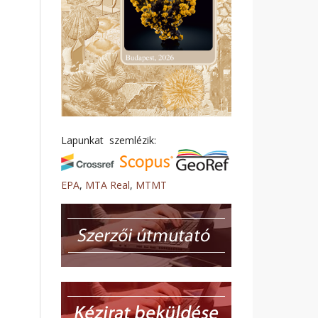
Lapunkat szemlézik:
EPA
,
MTA Real
,
MTMT