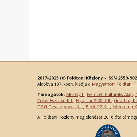
2017-2025 (c) Földtani Közlöny - ISSN 2559-90
Alapítva 1871-ben, kiadja a
Magyarhoni Földtani T
Támogatók:
Mol Nyrt.
,
Nemzeti Kulturális Alap
,
Colas Északkő Kft
.
,
Elgoscar 2000 Kft
.
,
Geo-Log Kf
O&G Development Kft
.
,
Perlit-92 Kft.
,
Intercomp Kf
A Földtani Közlöny megjelenését 2016 óta támog