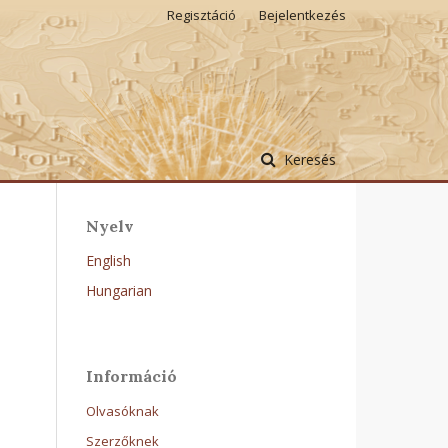
Regisztáció
Bejelentkezés
Keresés
Nyelv
English
Hungarian
Információ
Olvasóknak
Szerzőknek