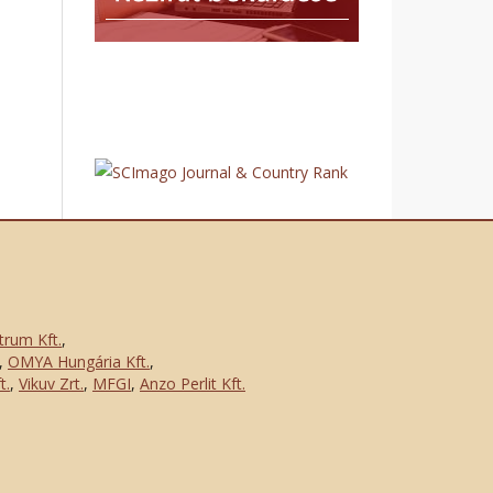
trum Kft.
,
,
OMYA Hungária Kft.
,
t.
,
Vikuv Zrt.
,
MFGI
,
Anzo Perlit Kft.