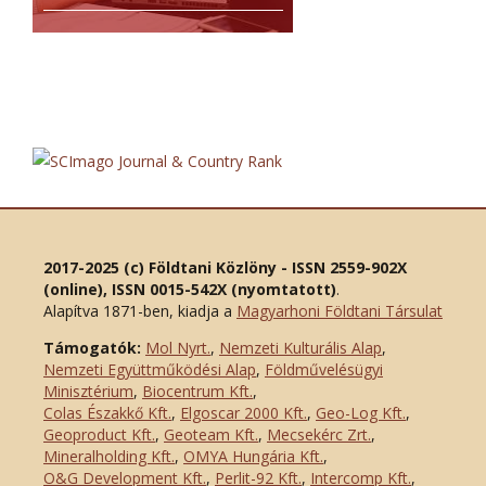
2017-2025 (c) Földtani Közlöny - ISSN 2559-902X
(online), ISSN 0015-542X (nyomtatott)
.
Alapítva 1871-ben, kiadja a
Magyarhoni Földtani Társulat
Támogatók:
Mol Nyrt.
,
Nemzeti Kulturális Alap
,
Nemzeti Együttműködési Alap
,
Földművelésügyi
Minisztérium
,
Biocentrum Kft.
,
Colas Északkő Kft
.
,
Elgoscar 2000 Kft
.
,
Geo-Log Kft.
,
Geoproduct Kft.
,
Geoteam Kft.
,
Mecsekérc Zrt.
,
Mineralholding Kft.
,
OMYA Hungária Kft.
,
O&G Development Kft
.
,
Perlit-92 Kft.
,
Intercomp Kft.
,