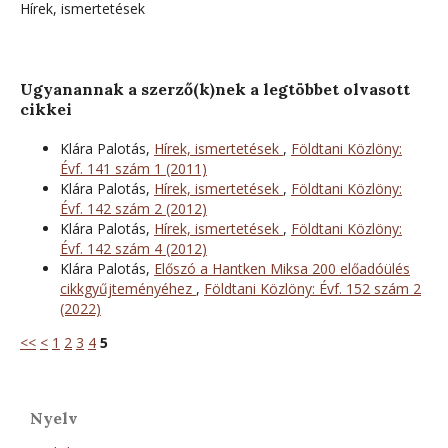
Hírek, ismertetések
Ugyanannak a szerző(k)nek a legtöbbet olvasott
cikkei
Klára Palotás,
Hírek, ismertetések
,
Földtani Közlöny:
Évf. 141 szám 1 (2011)
Klára Palotás,
Hírek, ismertetések
,
Földtani Közlöny:
Évf. 142 szám 2 (2012)
Klára Palotás,
Hírek, ismertetések
,
Földtani Közlöny:
Évf. 142 szám 4 (2012)
Klára Palotás,
Előszó a Hantken Miksa 200 előadóülés
cikkgyűjteményéhez
,
Földtani Közlöny: Évf. 152 szám 2
(2022)
<<
<
1
2
3
4
5
Nyelv