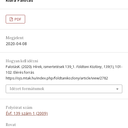
Klára Palotás
PDF
Megjelent
2020-04-08
Hogyan kell idézni
PalotásK. (2020). Hírek, ismertetések 139_1.
Földtani Közlöny
,
139
(1), 101-
102. Elérés forrás
https://ojs.mtak.hu/index.php/foldtanikozlony/article/view/2782
Idézet formátumok
Folyóirat szám
Évf. 139 szám 1 (2009)
Rovat