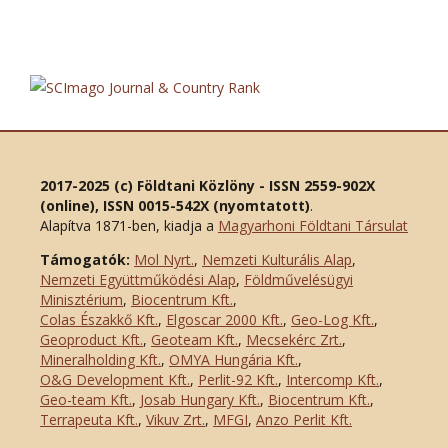
2017-2025 (c) Földtani Közlöny - ISSN 2559-902X
(online), ISSN 0015-542X (nyomtatott)
.
Alapítva 1871-ben, kiadja a
Magyarhoni Földtani Társulat
Támogatók:
Mol Nyrt.
,
Nemzeti Kulturális Alap
,
Nemzeti Együttműködési Alap
,
Földművelésügyi
Minisztérium
,
Biocentrum Kft.
,
Colas Északkő Kft
.
,
Elgoscar 2000 Kft
.
,
Geo-Log Kft.
,
Geoproduct Kft.
,
Geoteam Kft.
,
Mecsekérc Zrt.
,
Mineralholding Kft.
,
OMYA Hungária Kft.
,
O&G Development Kft
.
,
Perlit-92 Kft.
,
Intercomp Kft.
,
Geo-team Kft.
,
Josab Hungary Kft.
,
Biocentrum Kft.
,
Terrapeuta Kft.
,
Vikuv Zrt.
,
MFGI
,
Anzo Perlit Kft.