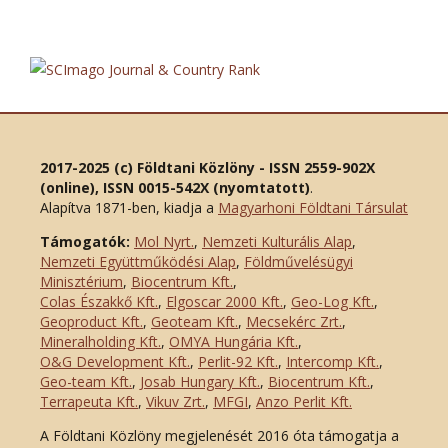
2017-2025 (c) Földtani Közlöny - ISSN 2559-902X
(online), ISSN 0015-542X (nyomtatott)
.
Alapítva 1871-ben, kiadja a
Magyarhoni Földtani Társulat
Támogatók:
Mol Nyrt.
,
Nemzeti Kulturális Alap
,
Nemzeti Együttműködési Alap
,
Földművelésügyi
Minisztérium
,
Biocentrum Kft.
,
Colas Északkő Kft
.
,
Elgoscar 2000 Kft
.
,
Geo-Log Kft.
,
Geoproduct Kft.
,
Geoteam Kft.
,
Mecsekérc Zrt.
,
Mineralholding Kft.
,
OMYA Hungária Kft.
,
O&G Development Kft
.
,
Perlit-92 Kft.
,
Intercomp Kft.
,
Geo-team Kft.
,
Josab Hungary Kft.
,
Biocentrum Kft.
,
Terrapeuta Kft.
,
Vikuv Zrt.
,
MFGI
,
Anzo Perlit Kft.
A Földtani Közlöny megjelenését 2016 óta támogatja a