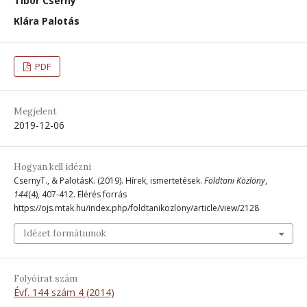
Tibor Cserny
Klára Palotás
PDF
Megjelent
2019-12-06
Hogyan kell idézni
CsernyT., & PalotásK. (2019). Hírek, ismertetések.
Földtani Közlöny
,
144
(4), 407-412. Elérés forrás
https://ojs.mtak.hu/index.php/foldtanikozlony/article/view/2128
Idézet formátumok
Folyóirat szám
Évf. 144 szám 4 (2014)