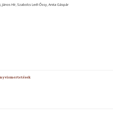
, János Hír, Szabolcs Leél-Őssy, Anita Gáspár
önyvismertetések