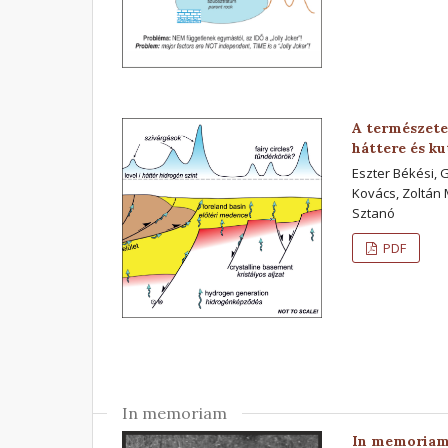
A természetes
háttere és ku
Eszter Békési, 
Kovács, Zoltán 
Sztanó
PDF
In memoriam
In memoriam 