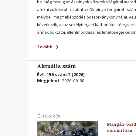
be. Még mindig az ásványok-kőzetek világánál maradv
afrikai vulkánról - ezúttal az Oldoinyo Lengairól - szá
mélybeli magmaképződés boszorkánykonyháját. Azutá
következik, azaz sekélytengeri karbonátos rétegsoro
annak buktatói, ellentmondásai és lehetőségei kerüln
Tovább
Aktuális szám
Évf. 156 szám 2 (2026)
Megjelent:
2026-06-30
Értekezés
Mangán-oxido
dolomitban