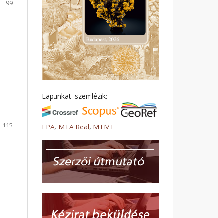
99
Lapunkat szemlézik:
115
EPA
,
MTA Real
,
MTMT