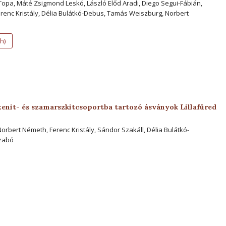
opa, Máté Zsigmond Leskó, László Előd Aradi, Diego Segui-Fábián,
renc Kristály, Délia Bulátkó-Debus, Tamás Weiszburg, Norbert
h)
uxenit- és szamarszkitcsoportba tartozó ásványok Lillafüred
Norbert Németh, Ferenc Kristály, Sándor Szakáll, Délia Bulátkó-
zabó