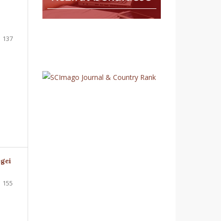
137
egei
155