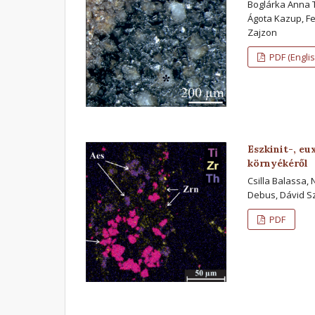
Boglárka Anna T
Ágota Kazup, Fe
Zajzon
PDF (Englis
Eszkinit-, e
környékéről
Csilla Balassa, 
Debus, Dávid S
PDF