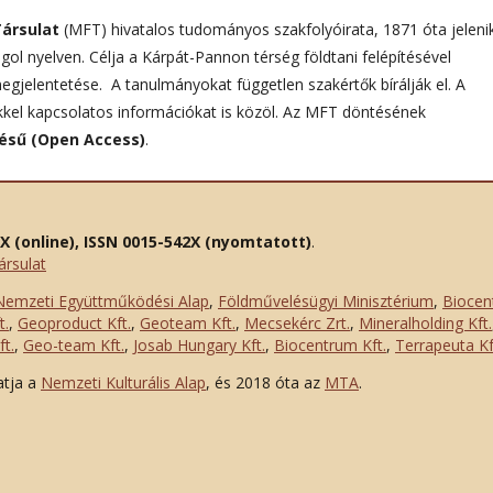
Társulat
(MFT) hivatalos tudományos szakfolyóirata, 1871 óta jeleni
ol nyelven. Célja a Kárpát-Pannon térség földtani felépítésével
gjelentetése. A tanulmányokat független szakértők bírálják el. A
ünkkel kapcsolatos információkat is közöl. Az MFT döntésének
résű (Open Access)
.
2X (online), ISSN 0015-542X (nyomtatott)
.
ársulat
Nemzeti Együttműködési Alap
,
Földművelésügyi Minisztérium
,
Biocen
t.
,
Geoproduct Kft.
,
Geoteam Kft.
,
Mecsekérc Zrt.
,
Mineralholding Kft.
t.
,
Geo-team Kft.
,
Josab Hungary Kft.
,
Biocentrum Kft.
,
Terrapeuta Kf
atja a
Nemzeti Kulturális Alap
, és 2018 óta az
MTA
.