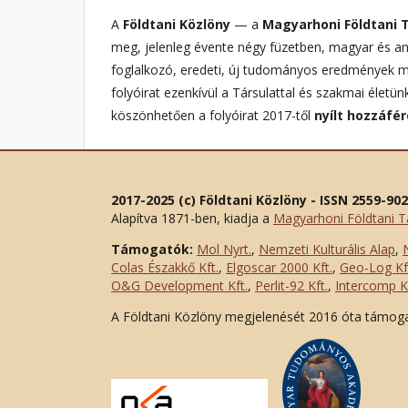
A
Földtani Közlöny
— a
Magyarhoni Földtani 
meg, jelenleg évente négy füzetben, magyar és ang
foglalkozó, eredeti, új tudományos eredmények me
folyóirat ezenkívül a Társulattal és szakmai élet
köszönhetően a folyóirat 2017-től
nyílt hozzáfé
2017-2025 (c) Földtani Közlöny - ISSN 2559-90
Alapítva 1871-ben, kiadja a
Magyarhoni Földtani T
Támogatók:
Mol Nyrt.
,
Nemzeti Kulturális Alap
,
Colas Északkő Kft
.
,
Elgoscar 2000 Kft
.
,
Geo-Log Kf
O&G Development Kft
.
,
Perlit-92 Kft.
,
Intercomp Kf
A Földtani Közlöny megjelenését 2016 óta támog