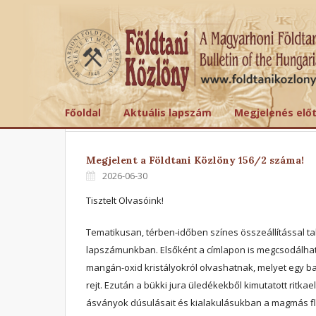
Főoldal
Aktuális lapszám
Megjelenés elő
Megjelent a Földtani Közlöny 156/2 száma!
2026-06-30
Tisztelt Olvasóink!
Tematikusan, térben-időben színes összeállítással ta
lapszámunkban. Elsőként a címlapon is megcsodálható
mangán-oxid kristályokról olvashatnak, melyet egy bal
rejt. Ezután a bükki jura üledékekből kimutatott ritka
ásványok dúsulásait és kialakulásukban a magmás f