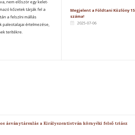
a, nem először egy kelet-
rmazó kőzetek tárják fel a
Megjelent a Földtani Közlöny 15
száma!
n a felszíni mállás
2025-07-06
k paleotalajai értelmezése,
ek terítékre.
s ásványtársulás a Királyszentistván környéki felső triász