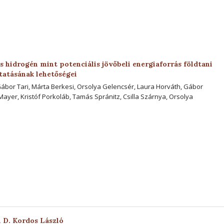
 hidrogén mint potenciális jövőbeli energiaforrás földtani
tatásának lehetőségei
Gábor Tari, Márta Berkesi, Orsolya Gelencsér, Laura Horváth, Gábor
Mayer, Kristóf Porkoláb, Tamás Spránitz, Csilla Szárnya, Orsolya
D. Kordos László