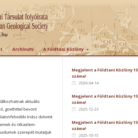
tt
Archívum
A Földtani Közlöny
Megjelent a Földtani Közlöny 15
száma!
2026-04-14
Megjelent a Földtani Közlöny 15
lálkozhatnak aktuális
száma!
, goethittel bevont
2025-12-23
atonfelvidéki triász dolomit
Megjelent a Földtani Közlöny 15
elemek és ritkaelem-
száma!
luidumok szerepét mutatjuk
2025-10-15