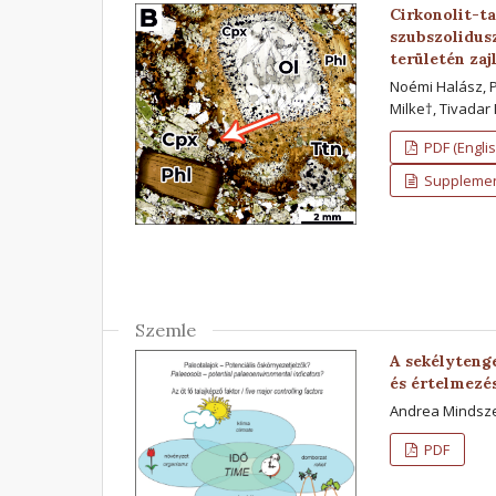
Cirkonolit-ta
szubszolidus
területén za
Noémi Halász, P
Milke†, Tivadar 
PDF (Englis
Supplement
Szemle
A sekélytenge
és értelmezé
Andrea Mindsz
PDF