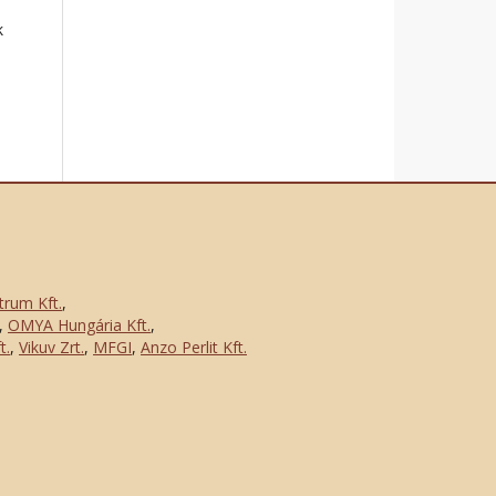
k
trum Kft.
,
,
OMYA Hungária Kft.
,
t.
,
Vikuv Zrt.
,
MFGI
,
Anzo Perlit Kft.