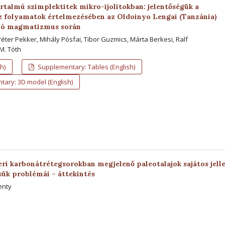
rtalmú szimplektitek mikro-ijolitokban: jelentőségük a
z folyamatok értelmezésében az Oldoinyo Lengai (Tanzánia)
jló magmatizmus során
éter Pekker, Mihály Pósfai, Tibor Guzmics, Márta Berkesi, Ralf
M. Tóth
h)
Supplementary: Tables (English)
ary: 3D model (English)
ri karbonátrétegsorokban megjelenő paleotalajok sajátos jell
sük problémái – áttekintés
enty