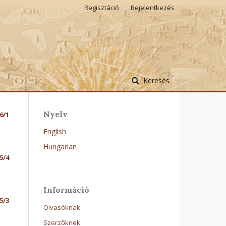
Regisztáció
Bejelentkezés
Keresés
Nyelv
6/1
English
Hungarian
5/4
Információ
5/3
Olvasóknak
Szerzőknek