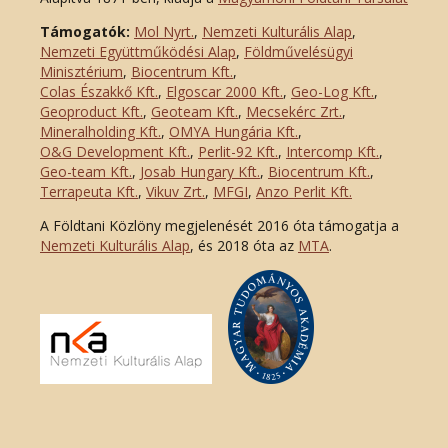
Támogatók:
Mol Nyrt.
,
Nemzeti Kulturális Alap
,
Nemzeti Együttműködési Alap
,
Földművelésügyi
Minisztérium
,
Biocentrum Kft.
,
Colas Északkő Kft
.
,
Elgoscar 2000 Kft
.
,
Geo-Log Kft.
,
Geoproduct Kft.
,
Geoteam Kft.
,
Mecsekérc Zrt.
,
Mineralholding Kft.
,
OMYA Hungária Kft.
,
O&G Development Kft
.
,
Perlit-92 Kft.
,
Intercomp Kft.
,
Geo-team Kft.
,
Josab Hungary Kft.
,
Biocentrum Kft.
,
Terrapeuta Kft.
,
Vikuv Zrt.
,
MFGI
,
Anzo Perlit Kft.
A Földtani Közlöny megjelenését 2016 óta támogatja a
Nemzeti Kulturális Alap
, és 2018 óta az
MTA
.