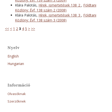
Közlöny: Évf. 139 szám 3 (2009)
Klára Palotás,
Hírek, ismertetések 138_2
,
Földtani
Közlöny: Évf. 138 szám 2 (2008)
Klára Palotás,
Hírek, ismertetések 138_3
,
Földtani
Közlöny: Évf. 138 szám 3 (2008)
<<
<
1
2
3
4
5
>
>>
Nyelv
English
Hungarian
Információ
Olvasóknak
Szerzőknek