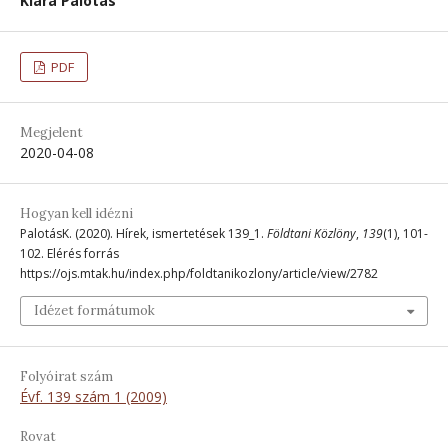
Klára Palotás
PDF
Megjelent
2020-04-08
Hogyan kell idézni
PalotásK. (2020). Hírek, ismertetések 139_1.
Földtani Közlöny
,
139
(1), 101-
102. Elérés forrás
https://ojs.mtak.hu/index.php/foldtanikozlony/article/view/2782
Idézet formátumok
Folyóirat szám
Évf. 139 szám 1 (2009)
Rovat