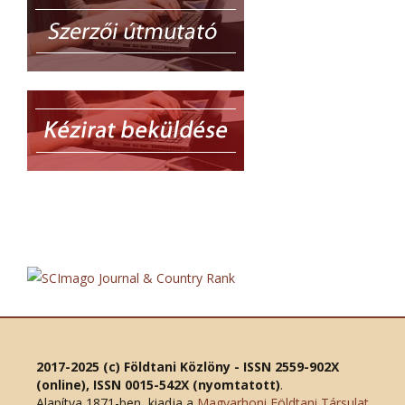
2017-2025 (c) Földtani Közlöny - ISSN 2559-902X
(online), ISSN 0015-542X (nyomtatott)
.
Alapítva 1871-ben, kiadja a
Magyarhoni Földtani Társulat