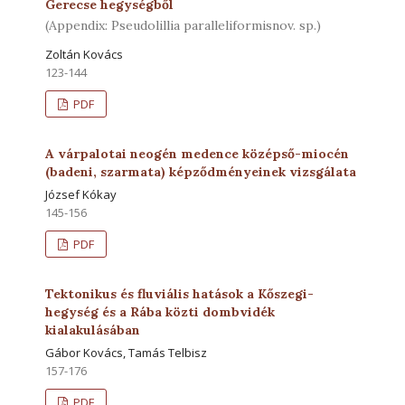
Gerecse hegységből
(Appendix: Pseudolillia paralleliformisnov. sp.)
Zoltán Kovács
123-144
PDF
A várpalotai neogén medence középső-miocén
(badeni, szarmata) képződményeinek vizsgálata
József Kókay
145-156
PDF
Tektonikus és fluviális hatások a Kőszegi-
hegység és a Rába közti dombvidék
kialakulásában
Gábor Kovács, Tamás Telbisz
157-176
PDF