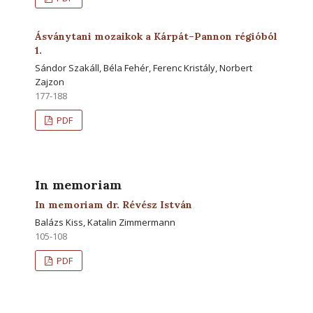
Ásványtani mozaikok a Kárpát–Pannon régióból
1.
Sándor Szakáll, Béla Fehér, Ferenc Kristály, Norbert
Zajzon
177-188
PDF
In memoriam
In memoriam dr. Révész István
Balázs Kiss, Katalin Zimmermann
105-108
PDF