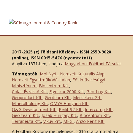
2017-2025 (c) Földtani Közlöny - ISSN 2559-902X
(online), ISSN 0015-542X (nyomtatott)
.
Alapítva 1871-ben, kiadja a
Magyarhoni Földtani Társulat
Támogatók:
Mol Nyrt.
,
Nemzeti Kulturális Alap
,
Nemzeti Együttműködési Alap
,
Földművelésügyi
Minisztérium
,
Biocentrum Kft.
,
Colas Északkő Kft
.
,
Elgoscar 2000 Kft
.
,
Geo-Log Kft.
,
Geoproduct Kft.
,
Geoteam Kft.
,
Mecsekérc Zrt.
,
Mineralholding Kft.
,
OMYA Hungária Kft.
,
O&G Development Kft
.
,
Perlit-92 Kft.
,
Intercomp Kft.
,
Geo-team Kft.
,
Josab Hungary Kft.
,
Biocentrum Kft.
,
Terrapeuta Kft.
,
Vikuv Zrt.
,
MFGI
,
Anzo Perlit Kft.
A Földtani Közlöny megjelenését 2016 óta támogatja a