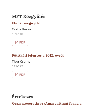
MFT Közgyűlés
Elnöki megnyitó
Csaba Baksa
109-110
PDF
Főtitkári jelentés a 2012. évről
Tibor Cserny
111-122
PDF
Értekezés
Grammoceratinae (Ammonitina) fauna a