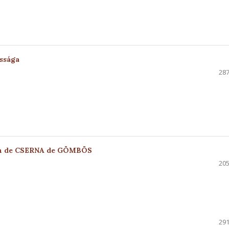
ássága
287
tan de CSERNA de GÖMBÖS
205
291