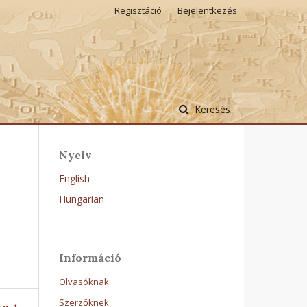
Regisztáció
Bejelentkezés
Keresés
Nyelv
English
Hungarian
Információ
Olvasóknak
Szerzőknek