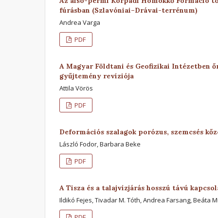
Az alsó-permi Korpádi Homokkő Formáció tör
fúrásban (Szlavóniai–Drávai-terrénum)
Andrea Varga
PDF
A Magyar Földtani és Geofizikai Intézetben ő
gyűjtemény revíziója
Attila Vörös
PDF
Deformációs szalagok porózus, szemcsés kő
László Fodor, Barbara Beke
PDF
A Tisza és a talajvízjárás hosszú távú kapcs
Ildikó Fejes, Tivadar M. Tóth, Andrea Farsang, Beáta M
PDF