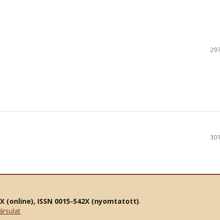
297
301
2X (online), ISSN 0015-542X (nyomtatott)
.
ársulat