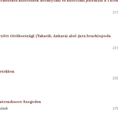
melékes kőzeteinek ásványtani és kőzettani jellemzői a Túro
211
rzött törökországi (Yakacik, Ankara) alsó-jura brachiopoda
231
zetekben
255
olatrendszere Szegeden
uladi
275