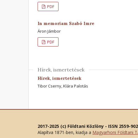
PDF
In memoriam Szabó Imre
Áron Jámbor
PDF
Hírek, ismertetések
Hírek, ismertetések
Tibor Cserny, Klára Palotás
2017-2025 (c) Földtani Közlöny - ISSN 2559-90
Alapítva 1871-ben, kiadja a
Magyarhoni Földtani T