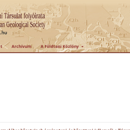
tt
Archívum
A Földtani Közlöny