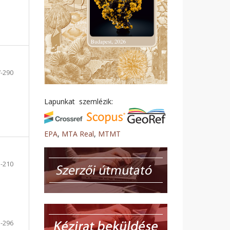
-290
Lapunkat szemlézik:
EPA
,
MTA Real
,
MTMT
-210
-296