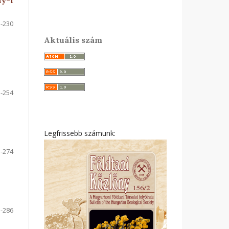
ny–1
-230
Aktuális szám
-254
Legfrissebb számunk:
-274
-286