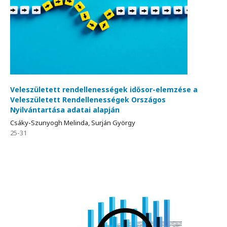
Veleszületett rendellenességek idősor-elemzése a
Veleszületett Rendellenességek Országos
Nyilvántartása adatai alapján
Csáky-Szunyogh Melinda, Surján György
25-31