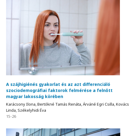
A szájhigiénés gyakorlat és az azt differenciáló
szociodemográfiai faktorok felmérése a felnőtt
magyar lakosság körében
Karácsony Ilona, Bertókné Tamás Renáta, Árváné Egri Csilla, Kovács
Linda, Székelyhidi Éva
15-26