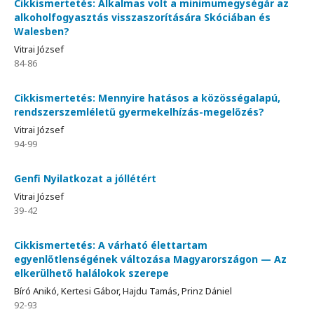
Cikkismertetés: Alkalmas volt a minimumegységár az
alkoholfogyasztás visszaszorítására Skóciában és
Walesben?
Vitrai József
84-86
Cikkismertetés: Mennyire hatásos a közösségalapú,
rendszerszemléletű gyermekelhízás-megelőzés?
Vitrai József
94-99
Genfi Nyilatkozat a jóllétért
Vitrai József
39-42
Cikkismertetés: A várható élettartam
egyenlőtlenségének változása Magyarországon — Az
elkerülhető halálokok szerepe
Bíró Anikó, Kertesi Gábor, Hajdu Tamás, Prinz Dániel
92-93