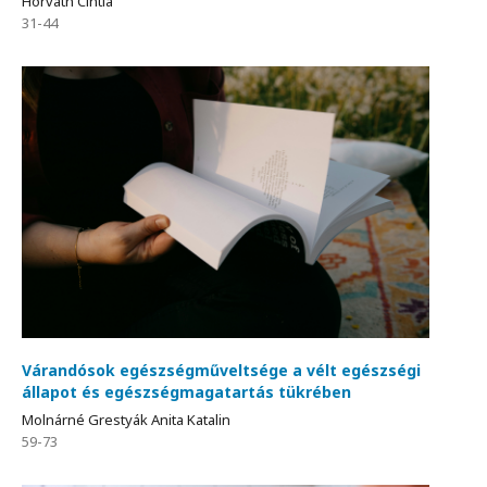
Horváth Cintia
31-44
Várandósok egészségműveltsége a vélt egészségi
állapot és egészségmagatartás tükrében
Molnárné Grestyák Anita Katalin
59-73