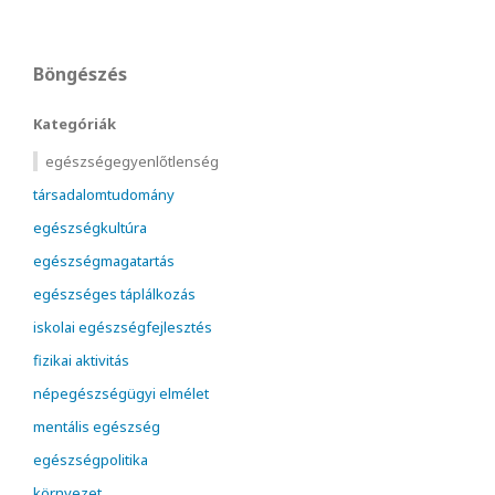
Böngészés
Kategóriák
egészségegyenlőtlenség
társadalomtudomány
egészségkultúra
egészségmagatartás
egészséges táplálkozás
iskolai egészségfejlesztés
fizikai aktivitás
népegészségügyi elmélet
mentális egészség
egészségpolitika
környezet