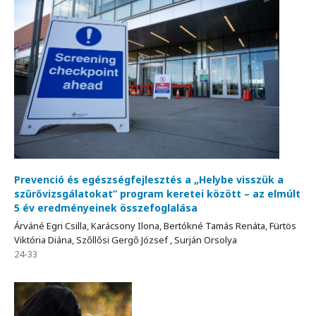
Prevenció és egészségfejlesztés a „Helybe visszük a
szűrővizsgálatokat” program keretei között – az elmúlt
5 év eredményeinek összefoglalása
Árváné Egri Csilla, Karácsony Ilona, Bertókné Tamás Renáta, Fürtös
Viktória Diána, Szőllősi Gergő József , Surján Orsolya
24-33