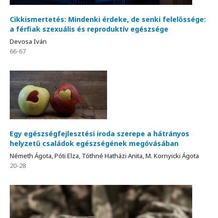
Cikkismertetés: Mindenki érdeke, de senki felelőssége:
a férfiak szexuális és reproduktív egészsége
Devosa Iván
66-67
Egy egészségfejlesztési iroda szerepe a hátrányos
helyzetű családok egészségének megóvásában
Németh Ágota, Póti Elza, Tóthné Hatházi Anita, M. Kornyicki Ágota
20-28