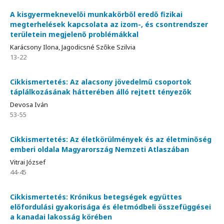
A kisgyermeknevelői munkakörből eredő fizikai
megterhelések kapcsolata az izom-, és csontrendszer
területein megjelenő problémákkal
Karácsony Ilona, Jagodicsné Szőke Szilvia
13-22
Cikkismertetés: Az alacsony jövedelmű csoportok
táplálkozásának hátterében álló rejtett tényezők
Devosa Iván
53-55
Cikkismertetés: Az életkörülmények és az életminőség
emberi oldala Magyarország Nemzeti Atlaszában
Vitrai József
44-45
Cikkismertetés: Krónikus betegségek együttes
előfordulási gyakorisága és életmódbeli összefüggései
a kanadai lakosság körében