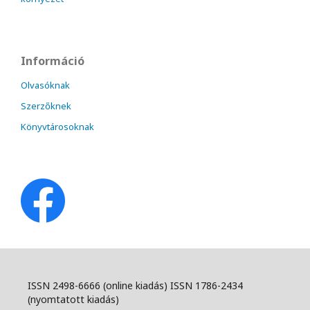
Információ
Olvasóknak
Szerzőknek
Könyvtárosoknak
ISSN 2498-6666 (online kiadás) ISSN 1786-2434
(nyomtatott kiadás)