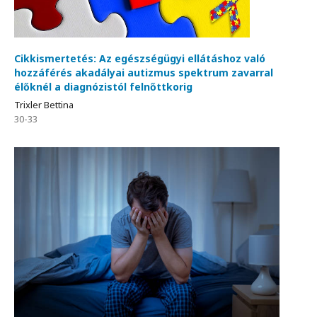
Cikkismertetés: Az egészségügyi ellátáshoz való
hozzáférés akadályai autizmus spektrum zavarral
élőknél a diagnózistól felnőttkorig
Trixler Bettina
30-33