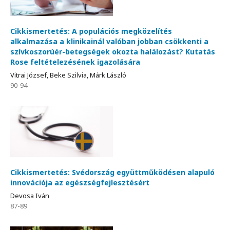
Cikkismertetés: A populációs megközelítés
alkalmazása a klinikainál valóban jobban csökkenti a
szívkoszorúér-betegségek okozta halálozást? Kutatás
Rose feltételezésének igazolására
Vitrai József, Beke Szilvia, Márk László
90-94
Cikkismertetés: Svédország együttműködésen alapuló
innovációja az egészségfejlesztésért
Devosa Iván
87-89