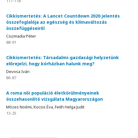
117-118
Cikkismertetés: A Lancet Countdown 2020 jelentés
összefoglalója az egészség és klímaváltozás
összefüggéseiről
Csizmadia Péter
88-91
Cikkismertetés: Társadalmi-gazdasági helyzetünk
előrejelzi, hogy kórházban halunk meg?
Devosa Iván
86-87
A roma női populáció életkörülményeinek
összehasonlító vizsgálata Magyarországon
Mózes Noémi, Kocsis Éva, Feith Helga Judit
13-25