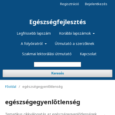
Regisztráció
Bejelentkezés
Egészségfejlesztés
Legfrissebb lapszám
Korábbi lapszámok
A folyóiratról
Útmutató a szerzőknek
Szakmai lektorálási útmutató
Kapcsolat
Keresés
Főoldal
/
egészségegyenlőtlenség
egészségegyenlőtlenség
Tematikus cikkválogatás az egészségegyenlőtlenségek