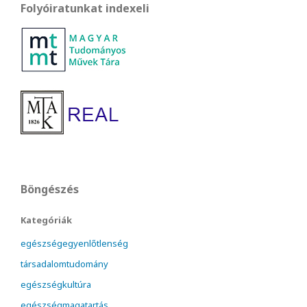
Folyóiratunkat indexeli
Böngészés
Kategóriák
egészségegyenlőtlenség
társadalomtudomány
egészségkultúra
egészségmagatartás