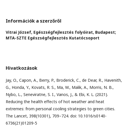
Információk a szerzőről
Vitrai József,
Egészségfejlesztés folyóirat, Budapest;
MTA-SZTE Egészségfejlesztés Kutatócsoport
Hivatkozások
Jay, O., Capon, A., Berry, P., Broderick, C., de Dear, R., Havenith,
G., Honda, Y., Kovats, R. S., Ma, W., Malik, A., Morris, N. B.,
Nybo, L., Seneviratne, S. I., Vanos, J., & Ebi, K. L. (2021).
Reducing the health effects of hot weather and heat
extremes: from personal cooling strategies to green cities.
The Lancet, 398(10301), 709–724. doi: 10.1016/s0140-
6736(21)01209-5