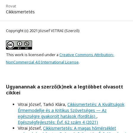
Rovat
Cikkismertetés
Copyright (c) 2021 József VITRAI (Szerző)
This work is licensed under a
Creative Commons Attribution-
NonCommercial 4.0 International License
.
Ugyanannak a szerző(k)nek a legtöbbet olvasott
cikkei
Vitrai József, Tarkó Klára,
Cikkismertetés: A Kiváltságok
Érmemodellje és a Kritikus Szövetséges — Az
egészségre gyakorolt hatások (fordítás)
,
Egészségfejlesztés: Évf. 62 szám 4 (2021)
Vitrai József,
Cikkismertetés: A magas hőmérséklet