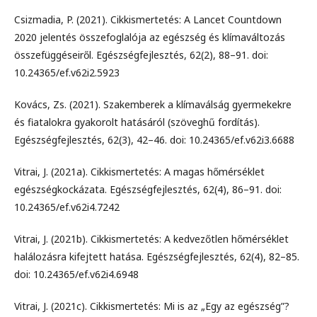
Csizmadia, P. (2021). Cikkismertetés: A Lancet Countdown
2020 jelentés összefoglalója az egészség és klímaváltozás
összefüggéseiről. Egészségfejlesztés, 62(2), 88–91. doi:
10.24365/ef.v62i2.5923
Kovács, Zs. (2021). Szakemberek a klímaválság gyermekekre
és fiatalokra gyakorolt hatásáról (szöveghű fordítás).
Egészségfejlesztés, 62(3), 42–46. doi: 10.24365/ef.v62i3.6688
Vitrai, J. (2021a). Cikkismertetés: A magas hőmérséklet
egészségkockázata. Egészségfejlesztés, 62(4), 86–91. doi:
10.24365/ef.v62i4.7242
Vitrai, J. (2021b). Cikkismertetés: A kedvezőtlen hőmérséklet
halálozásra kifejtett hatása. Egészségfejlesztés, 62(4), 82–85.
doi: 10.24365/ef.v62i4.6948
Vitrai, J. (2021c). Cikkismertetés: Mi is az „Egy az egészség”?