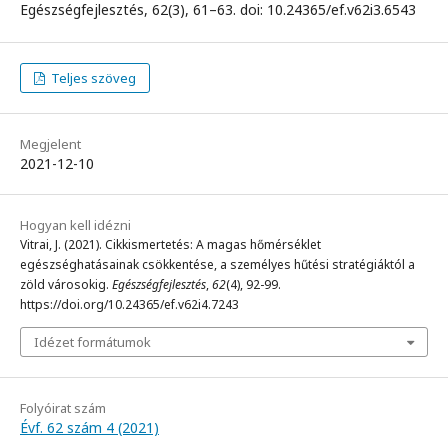
Egészségfejlesztés, 62(3), 61–63. doi: 10.24365/ef.v62i3.6543
Teljes szöveg
Megjelent
2021-12-10
Hogyan kell idézni
Vitrai, J. (2021). Cikkismertetés: A magas hőmérséklet
egészséghatásainak csökkentése, a személyes hűtési stratégiáktól a
zöld városokig.
Egészségfejlesztés
,
62
(4), 92-99.
https://doi.org/10.24365/ef.v62i4.7243
Idézet formátumok
Folyóirat szám
Évf. 62 szám 4 (2021)