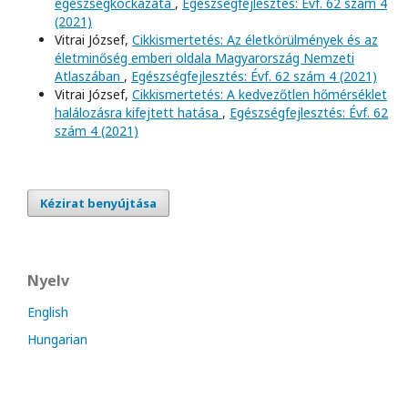
egészségkockázata
,
Egészségfejlesztés: Évf. 62 szám 4
(2021)
Vitrai József,
Cikkismertetés: Az életkörülmények és az
életminőség emberi oldala Magyarország Nemzeti
Atlaszában
,
Egészségfejlesztés: Évf. 62 szám 4 (2021)
Vitrai József,
Cikkismertetés: A kedvezőtlen hőmérséklet
halálozásra kifejtett hatása
,
Egészségfejlesztés: Évf. 62
szám 4 (2021)
Kézirat benyújtása
Nyelv
English
Hungarian