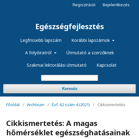
Regisztráció
Bejelentkezés
Egészségfejlesztés
Legfrissebb lapszám
Korábbi lapszámok
A folyóiratról
Útmutató a szerzőknek
Szakmai lektorálási útmutató
Kapcsolat
Keresés
Főoldal
/
Archívum
/
Évf. 62 szám 4 (2021)
/
Cikkismertetés
Cikkismertetés: A magas
hőmérséklet egészséghatásainak