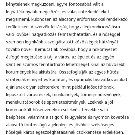
kénytelenek megküzdeni, egyre fontosabbá vált a
leghatékonyabb megelőzési és válaszintézkedéseket
megismerni, különösen az alacsony erőforrásokkal rendelkező
területeken. A szerzők feltárják, hogy a légkondicionálásra
való jövőbeli hagyatkozás fenntarthatatlan, és a hőséggel
szemben leginkább kiszolgáltatott közösségek hátrányát
tovább növeli. Bemutatják továbbá, hogy a hőkörnyezet
átfogó megértése a táj, a város, az épület és az egyén
szintjén számos fenntartható lehetőséget kínál az hűvösebb
körülmények kialakítására. Összefoglalják az egyes hűtési
stratégiák előnyeit és korlátait, és optimális beavatkozásokat
ajánlanak olyan színterekre, mint például idősotthonok,
lepusztult városrészek, munkahelyek, tömegrendezvények,
menekülttáborok és sportlétesítmények. Ezeknek a jól
kommunikált hőségvédelmi cselekvési tervekbe való
beépítése, valamint a szigorú felügyelete és nyomon követése
alapvető fontosságú a jelenlegi és jövőbeli szélsőséges
hőségek káros egészséghatásainak csökkentése érdekében.