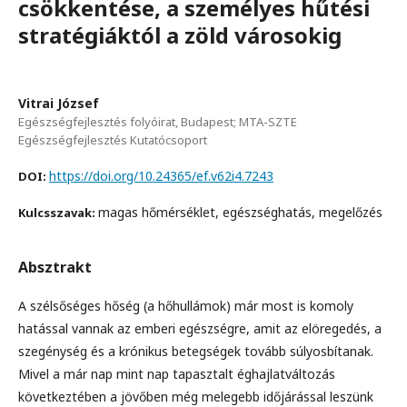
csökkentése, a személyes hűtési
stratégiáktól a zöld városokig
Vitrai József
Egészségfejlesztés folyóirat, Budapest; MTA-SZTE
Egészségfejlesztés Kutatócsoport
https://doi.org/10.24365/ef.v62i4.7243
DOI:
magas hőmérséklet, egészséghatás, megelőzés
Kulcsszavak:
Absztrakt
A szélsőséges hőség (a hőhullámok) már most is komoly
hatással vannak az emberi egészségre, amit az elöregedés, a
szegénység és a krónikus betegségek tovább súlyosbítanak.
Mivel a már nap mint nap tapasztalt éghajlatváltozás
következtében a jövőben még melegebb időjárással leszünk