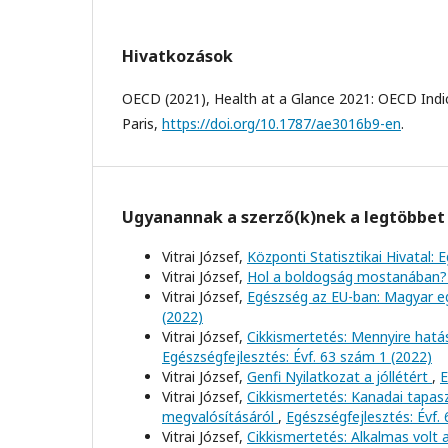
Hivatkozások
OECD (2021), Health at a Glance 2021: OECD Indi
Paris,
https://doi.org/10.1787/ae3016b9-en
.
Ugyanannak a szerző(k)nek a legtöbbet 
Vitrai József,
Központi Statisztikai Hivatal:
Vitrai József,
Hol a boldogság mostanában
Vitrai József,
Egészség az EU-ban: Magyar e
(2022)
Vitrai József,
Cikkismertetés: Mennyire hat
Egészségfejlesztés: Évf. 63 szám 1 (2022)
Vitrai József,
Genfi Nyilatkozat a jóllétért
,
E
Vitrai József,
Cikkismertetés: Kanadai tapas
megvalósításáról
,
Egészségfejlesztés: Évf.
Vitrai József,
Cikkismertetés: Alkalmas volt