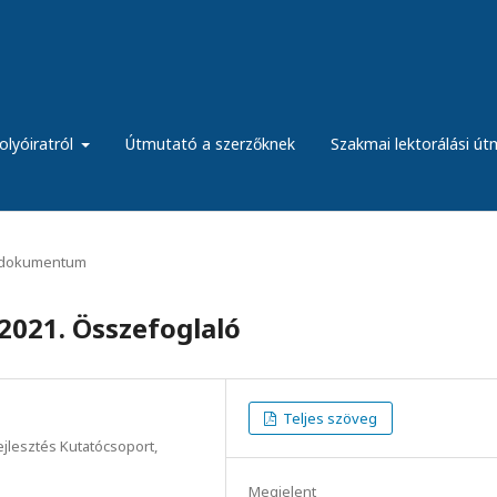
olyóiratról
Útmutató a szerzőknek
Szakmai lektorálási ú
dokumentum
2021. Összefoglaló
Teljes szöveg
lesztés Kutatócsoport,
Megjelent