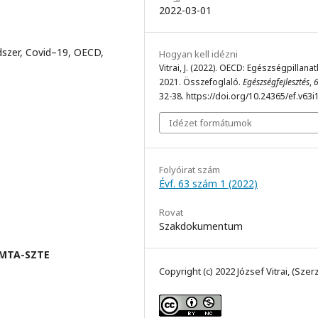
2022-03-01
dszer, Covid–19, OECD,
Hogyan kell idézni
Vitrai, J. (2022). OECD: Egészségpillana
2021. Összefoglaló.
Egészségfejlesztés
,
32-38. https://doi.org/10.24365/ef.v63i
Idézet formátumok
Folyóirat szám
Évf. 63 szám 1 (2022)
Rovat
Szakdokumentum
 MTA-SZTE
Copyright (c) 2022 József Vitrai, (Szer