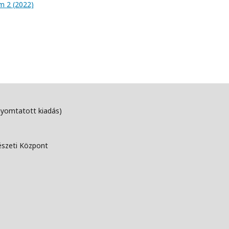
ám 2 (2022)
nyomtatott kiadás)
észeti Központ