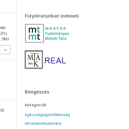
Folyóiratunkat indexeli
tkép
63
(1),
1.7831
Böngészés
Kategóriák
ző)
egészségegyenlőtlenség
társadalomtudomány