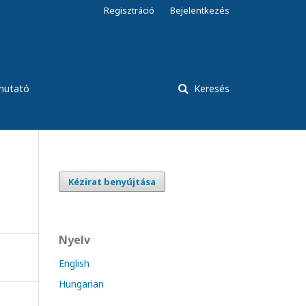
Regisztráció
Bejelentkezés
tmutató
Keresés
Kézirat benyújtása
Nyelv
English
Hungarian