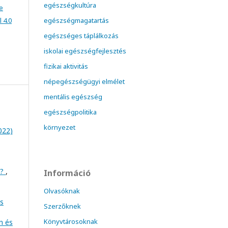
egészségkultúra
e
 4.0
egészségmagatartás
egészséges táplálkozás
iskolai egészségfejlesztés
fizikai aktivitás
népegészségügyi elmélet
mentális egészség
egészségpolitika
környezet
022)
s?
,
Információ
Olvasóknak
es
Szerzőknek
Könyvtárosoknak
n és