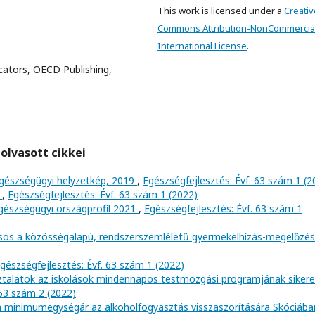
This work is licensed under a
Creativ
Commons Attribution-NonCommercial
International License
.
cators, OECD Publishing,
olvasott cikkei
 Egészségügyi helyzetkép, 2019
,
Egészségfejlesztés: Évf. 63 szám 1 (2
?
,
Egészségfejlesztés: Évf. 63 szám 1 (2022)
gészségügyi országprofil 2021
,
Egészségfejlesztés: Évf. 63 szám 1
ásos a közösségalapú, rendszerszemléletű gyermekelhízás-megelőzé
gészségfejlesztés: Évf. 63 szám 1 (2022)
ztalatok az iskolások mindennapos testmozgási programjának siker
 63 szám 2 (2022)
 a minimumegységár az alkoholfogyasztás visszaszorítására Skóciába