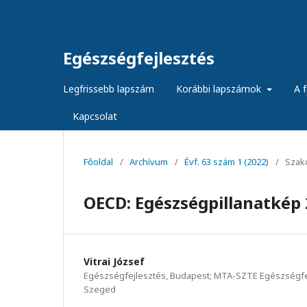
Egészségfejlesztés
Legfrissebb lapszám
Korábbi lapszámok
A f
Kapcsolat
Főoldal
/
Archívum
/
Évf. 63 szám 1 (2022)
/
Szak
OECD: Egészségpillanatkép 
Vitrai József
Egészségfejlesztés, Budapest; MTA-SZTE Egészségfej
Szeged