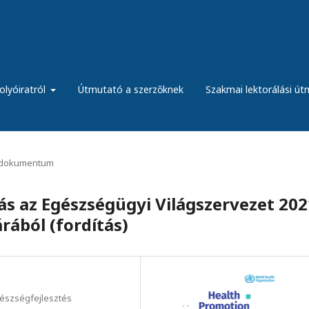
olyóiratról
Útmutató a szerzőknek
Szakmai lektorálási ú
dokumentum
 az Egészségügyi Világszervezet 202
rából (fordítás)
gészségfejlesztés