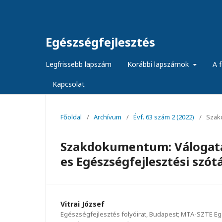
Egészségfejlesztés
Legfrissebb lapszám
Korábbi lapszámok
A f
Kapcsolat
Főoldal
/
Archívum
/
Évf. 63 szám 2 (2022)
/
Szak
Szakdokumentum: Válogatás
es Egészségfejlesztési szótá
Vitrai József
Egészségfejlesztés folyóirat, Budapest; MTA-SZTE E