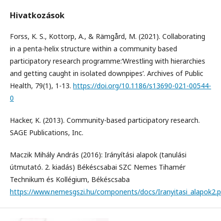
Hivatkozások
Forss, K. S., Kottorp, A., & Rämgård, M. (2021). Collaborating
in a penta-helix structure within a community based
participatory research programme:‘Wrestling with hierarchies
and getting caught in isolated downpipes’. Archives of Public
Health, 79(1), 1-13.
https://doi.org/10.1186/s13690-021-00544-
0
Hacker, K. (2013). Community-based participatory research.
SAGE Publications, Inc.
Maczik Mihály András (2016): Irányítási alapok (tanulási
útmutató. 2. kiadás) Békéscsabai SZC Nemes Tihamér
Technikum és Kollégium, Békéscsaba
https://www.nemesgszi.hu/components/docs/Iranyitasi_alapok2.p