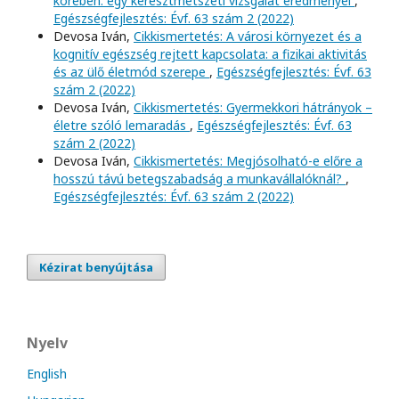
körében: egy keresztmetszeti vizsgálat eredményei
,
Egészségfejlesztés: Évf. 63 szám 2 (2022)
Devosa Iván,
Cikkismertetés: A városi környezet és a
kognitív egészség rejtett kapcsolata: a fizikai aktivitás
és az ülő életmód szerepe
,
Egészségfejlesztés: Évf. 63
szám 2 (2022)
Devosa Iván,
Cikkismertetés: Gyermekkori hátrányok –
életre szóló lemaradás
,
Egészségfejlesztés: Évf. 63
szám 2 (2022)
Devosa Iván,
Cikkismertetés: Megjósolható-e előre a
hosszú távú betegszabadság a munkavállalóknál?
,
Egészségfejlesztés: Évf. 63 szám 2 (2022)
Kézirat benyújtása
Nyelv
English