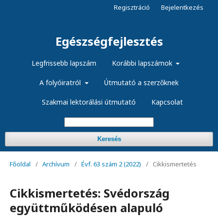
Regisztráció
Bejelentkezés
Egészségfejlesztés
Legfrissebb lapszám
Korábbi lapszámok
A folyóiratról
Útmutató a szerzőknek
Szakmai lektorálási útmutató
Kapcsolat
Keresés
Főoldal
/
Archívum
/
Évf. 63 szám 2 (2022)
/
Cikkismertetés
Cikkismertetés: Svédország
együttműködésen alapuló