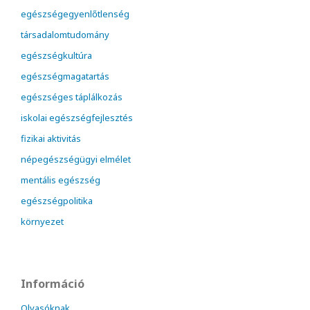
egészségegyenlőtlenség
társadalomtudomány
egészségkultúra
egészségmagatartás
egészséges táplálkozás
iskolai egészségfejlesztés
fizikai aktivitás
népegészségügyi elmélet
mentális egészség
egészségpolitika
környezet
Információ
Olvasóknak