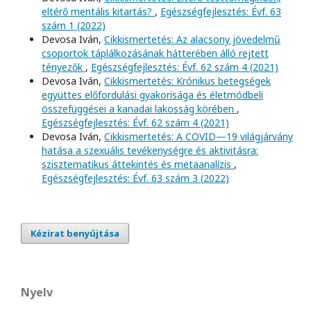
eltérő mentális kitartás?
,
Egészségfejlesztés: Évf. 63
szám 1 (2022)
Devosa Iván,
Cikkismertetés: Az alacsony jövedelmű
csoportok táplálkozásának hátterében álló rejtett
tényezők
,
Egészségfejlesztés: Évf. 62 szám 4 (2021)
Devosa Iván,
Cikkismertetés: Krónikus betegségek
együttes előfordulási gyakorisága és életmódbeli
összefüggései a kanadai lakosság körében
,
Egészségfejlesztés: Évf. 62 szám 4 (2021)
Devosa Iván,
Cikkismertetés: A COVID—19 világjárvány
hatása a szexuális tevékenységre és aktivitásra:
szisztematikus áttekintés és metaanalízis
,
Egészségfejlesztés: Évf. 63 szám 3 (2022)
Kézirat benyújtása
Nyelv