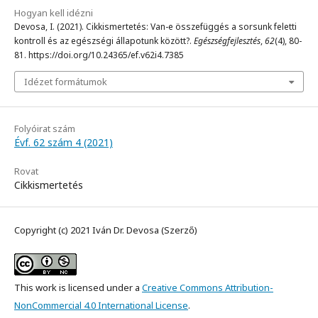
Hogyan kell idézni
Devosa, I. (2021). Cikkismertetés: Van-e összefüggés a sorsunk feletti
kontroll és az egészségi állapotunk között?.
Egészségfejlesztés
,
62
(4), 80-
81. https://doi.org/10.24365/ef.v62i4.7385
Idézet formátumok
Folyóirat szám
Évf. 62 szám 4 (2021)
Rovat
Cikkismertetés
Copyright (c) 2021 Iván Dr. Devosa (Szerző)
This work is licensed under a
Creative Commons Attribution-
NonCommercial 4.0 International License
.