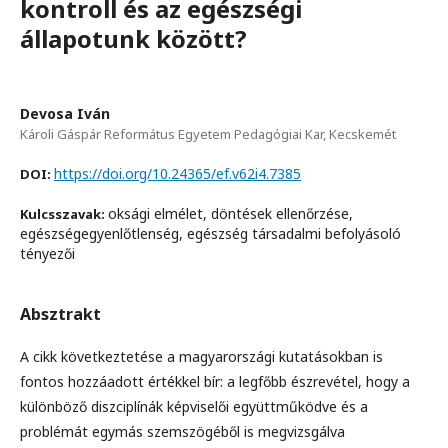
kontroll és az egészségi
állapotunk között?
Devosa Iván
Károli Gáspár Református Egyetem Pedagógiai Kar, Kecskemét
https://doi.org/10.24365/ef.v62i4.7385
DOI:
oksági elmélet, döntések ellenőrzése,
Kulcsszavak:
egészségegyenlőtlenség, egészség társadalmi befolyásoló
tényezői
Absztrakt
A cikk következtetése a magyarországi kutatásokban is
fontos hozzáadott értékkel bír: a legfőbb észrevétel, hogy a
különböző diszciplínák képviselői együttműködve és a
problémát egymás szemszögéből is megvizsgálva