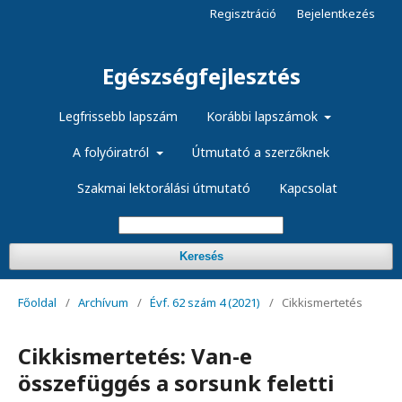
Regisztráció
Bejelentkezés
Egészségfejlesztés
Legfrissebb lapszám
Korábbi lapszámok
A folyóiratról
Útmutató a szerzőknek
Szakmai lektorálási útmutató
Kapcsolat
Keresés
Főoldal
/
Archívum
/
Évf. 62 szám 4 (2021)
/
Cikkismertetés
Cikkismertetés: Van-e
összefüggés a sorsunk feletti