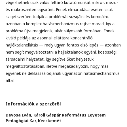
végezhetnek csak valós feltáró kutatómunkát mikro-, mezo-
és makroszinten egyaránt. Ennek elmaradása esetén csak
szigetszerűen tudják a problémát vizsgálni és korrigálni,
azonban a komplex hatásmechanizmus rejtve marad, így a
probléma újra megjelenik, akár súlyosabb formában. Ennek
kiváló példája az azonnali ellátásra koncentráló
hajléktalanellátás — mely ugyan fontos első lépés — azonban
nem segít megváltoztatni a hajléktalanok egyéni, közösségi,
társadalmi helyzetét, így segítve őket helyzetük
megváltoztatásában, illetve megakadályozni, hogy más
egyének ne deklasszálódjanak ugyanazon hatásmechanizmus
által.
Információk a szerzőről
Devosa Iván,
Károli Gáspár Református Egyetem
Pedagógiai Kar, Kecskemét