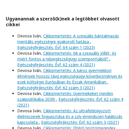
Ugyanannak a szerző(k)nek a legtöbbet olvasott
cikkei
Devosa Iván,
Cikkismertetés: A szexuális bántalmazás
mentális egészségre gyakorolt hatása
,
Egészségfejlesztés: Évf. 64 szám 1 (2023)
Devosa Iván,
Cikkismertetés: Mi a szexuális jóllét, és
miért fontos a népegészségügy szempontjából?
,
Egészségfejlesztés: Évf. 62 szám 4 (2021)
Devosa Iván,
Cikkismertetés: A káros gyermekkori
élmények hosszú távú egészségügyi következményei és
ezek költségei Európában és Észak-Amerikában
,
Egészségfejlesztés: Évf. 62 szám 3 (2021)
Devosa Iván,
Cikkismertetés: Gyermekeket minden
szakpolitikába 2030!
,
Egészségfejlesztés: Évf. 62 szám 4
(2021)
Devosa Iván,
Cikkismertetés: Az ultrafeldolgozott
élelmiszerek fogyasztása és a szív-érrendszeri halálozás
kapcsolata
,
Egészségfejlesztés: Évf. 62 szám 3 (2021)
Devosa Iván,
Cikkismertetés: Eltérő testtömegindex,