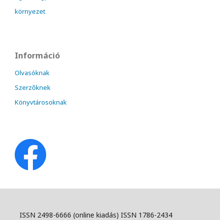
környezet
Információ
Olvasóknak
Szerzőknek
Könyvtárosoknak
ISSN 2498-6666 (online kiadás) ISSN 1786-2434