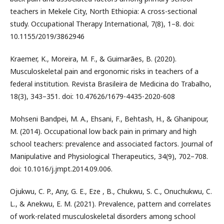
teachers in Mekele City, North Ethiopia: A cross-sectional
study. Occupational Therapy International, 7(8), 1–8. doi:
10.1155/2019/3862946
Kraemer, K., Moreira, M. F., & Guimarães, B. (2020).
Musculoskeletal pain and ergonomic risks in teachers of a
federal institution. Revista Brasileira de Medicina do Trabalho,
18(3), 343–351. doi: 10.47626/1679-4435-2020-608
Mohseni Bandpei, M. A., Ehsani, F., Behtash, H., & Ghanipour,
M. (2014). Occupational low back pain in primary and high
school teachers: prevalence and associated factors. Journal of
Manipulative and Physiological Therapeutics, 34(9), 702–708.
doi: 10.1016/j.jmpt.2014.09.006.
Ojukwu, C. P., Any, G. E., Eze , B., Chukwu, S. C., Onuchukwu, C.
L., & Anekwu, E. M. (2021). Prevalence, pattern and correlates
of work-related musculoskeletal disorders among school