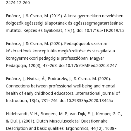
2474-12-260
Fináncz, J. & Csima, M. (2019). A kora gyermekkori nevelésben
dolgozók egészségi állapotának és egészségmagatartásának
mutatói. Képzés és Gyakorlat, 17(1), doi: 10.17165/TP.2019.1.3
Fináncz, J. & Csima, M. (2020). Pedagógusok szakmai
közérzetének konceptuális megközelítése és vizsgálata a
koragyermekkori pedagógiai professzióban. Magyar
Pedagógia, 120(3), 47–268. doi:10.17670/MPed.2020.3.247
Fináncz, J., Nyitrai, Á., Podráczky, J., & Csima, M. (2020).
Connections between professional well-being and mental
health of early childhood educators. International Journal of
Instruction, 13(4), 731–746. doi:10.29333/iji.2020.13445a
Hildebrandt, V. H., Bongers, M. P., van Dijk, F. J., Kemper, G. C.,
& Dul, J. (2001). Dutch Musculusceletal Questionnaire:
Description and basic qualities. Ergonomics, 44(12), 1038–