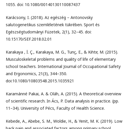
1055. doi: 10.1080/00140130110087437
Karácsony, I. (2018). Az egészég – Antonovsky
salutogenetikus szemléletének tükrében. Sport és
Egészségtudományi Füzetek, 2(1), 32–45. doi:
10.15170/SEF.2018.02.01
Karakaya , İ. Ç., Karakaya, M. G., Tunç, E., & Kıhtır, M. (2015).
Musculoskeletal problems and quality of life of elementary
school teachers. International Journal of Occupational Safety
and Ergonomics, 21(3), 344–350.
doi:10.1080/10803548.2015.1035921
Karamánné Pakai, A. & Oláh, A. (2015). A theoretical overview
of scientific research. In Ács, P. Data analysis in practice. (pp.
11–34). University of Pécs, Faculty of Health Science.
Kebede, A., Abebe, S. M., Woldie, H., & Yenit, M. K. (2019). Low
back pain and associated factors among primary school