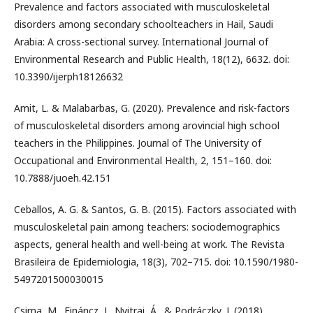
Prevalence and factors associated with musculoskeletal
disorders among secondary schoolteachers in Hail, Saudi
Arabia: A cross-sectional survey. International Journal of
Environmental Research and Public Health, 18(12), 6632. doi:
10.3390/ijerph18126632
Amit, L. & Malabarbas, G. (2020). Prevalence and risk-factors
of musculoskeletal disorders among arovincial high school
teachers in the Philippines. Journal of The University of
Occupational and Environmental Health, 2, 151–160. doi:
10.7888/juoeh.42.151
Ceballos, A. G. & Santos, G. B. (2015). Factors associated with
musculoskeletal pain among teachers: sociodemographics
aspects, general health and well-being at work. The Revista
Brasileira de Epidemiologia, 18(3), 702–715. doi: 10.1590/1980-
5497201500030015
Csima, M., Fináncz, J., Nyitrai, Á., & Podráczky, J. (2018).