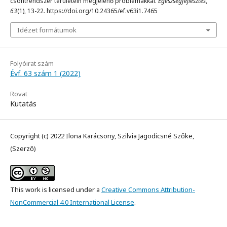
csontrendszer területein megjelenő problémákkal.
Egészségfejlesztés
,
63
(1), 13-22. https://doi.org/10.24365/ef.v63i1.7465
Idézet formátumok
Folyóirat szám
Évf. 63 szám 1 (2022)
Rovat
Kutatás
Copyright (c) 2022 Ilona Karácsony, Szilvia Jagodicsné Szőke,
(Szerző)
This work is licensed under a
Creative Commons Attribution-
NonCommercial 4.0 International License
.