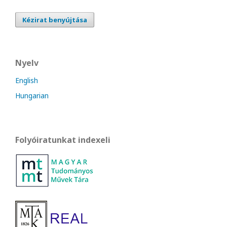
Kézirat benyújtása
Nyelv
English
Hungarian
Folyóiratunkat indexeli