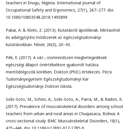
teachers in Enugu, Nigeria. International Journal of
Occupational Safety and Ergonomics, 27(1), 267–277. doi:
10.1080/10803548.2018.1495899
Pakai, A. & Kívés, Z. (2013). Kutatásról ápolóknak. Mintavétel
és adatgyűjtési módszerek az egészségtudományi
kutatásokban. Nővér, 26(3), 20–43.
Pék, E. (2017). A váz-, izomrendszeri megbetegedések
egészségi állapot önértékelésre gyakorolt hatása
mentődolgozók körében. Doktori (PhD.) értekezés. Pécsi
Tudományegyetem Egészségtudományi Kar
Egészségtudományi Doktori Iskola.
Solis-Soto, M., Schön, A., Solis-Soto, A., Parra, M., & Radon, K.
(2017). Prevalence of musculoskeletal disorders among school
teachers from urban and rural areas in Chuquisaca, Bolivia: A
cross-sectional study. BMC Musculoskeletal Disorders, 18(1),
425–446. doi: 10.1186/s12891-017-1785-9