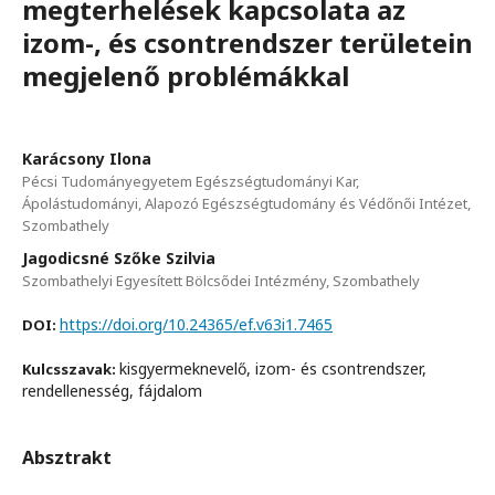
megterhelések kapcsolata az
izom-, és csontrendszer területein
megjelenő problémákkal
Karácsony Ilona
Pécsi Tudományegyetem Egészségtudományi Kar,
Ápolástudományi, Alapozó Egészségtudomány és Védőnői Intézet,
Szombathely
Jagodicsné Szőke Szilvia
Szombathelyi Egyesített Bölcsődei Intézmény, Szombathely
https://doi.org/10.24365/ef.v63i1.7465
DOI:
kisgyermeknevelő, izom- és csontrendszer,
Kulcsszavak:
rendellenesség, fájdalom
Absztrakt