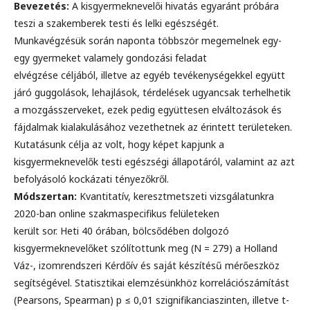
Bevezetés:
A kisgyermeknevelői hivatás egyaránt próbára
teszi a szakemberek testi és lelki egészségét.
Munkavégzésük során naponta többször megemelnek egy-
egy gyermeket valamely gondozási feladat
elvégzése céljából, illetve az egyéb tevékenységekkel együtt
járó guggolások, lehajlások, térdelések ugyancsak terhelhetik
a mozgásszerveket, ezek pedig együttesen elváltozások és
fájdalmak kialakulásához vezethetnek az érintett területeken.
Kutatásunk célja az volt, hogy képet kapjunk a
kisgyermeknevelők testi egészségi állapotáról, valamint az azt
befolyásoló kockázati tényezőkről.
Módszertan:
Kvantitatív, keresztmetszeti vizsgálatunkra
2020-ban online szakmaspecifikus felületeken
került sor. Heti 40 órában, bölcsődében dolgozó
kisgyermeknevelőket szólítottunk meg (N = 279) a Holland
Váz-, izomrendszeri Kérdőív és saját készítésű mérőeszköz
segítségével. Statisztikai elemzésünkhöz korrelációszámítást
(Pearsons, Spearman) p ≤ 0,01 szignifikanciaszinten, illetve t-