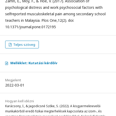
Zamri, E., Moy, F., & Hoe, V. (2017). Association of
psychological distress and work psychosocial factors with
selfreported musculoskeletal pain among secondary school
teachers in Malaysia. Plos One,12(2). doi:
10.1371/journal.pone.0172195
Teljes szöveg
Melléklet: Kutatási kérdőív
Megjelent
2022-03-01
Hogyan kell idézni
Karácsony, I., & Jagodicsné Szőke, S. (2022). A kisgyermeknevelői
munkakörből eredő fizikai megterhelések kapcsolata az izom-, és