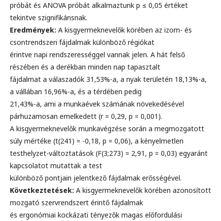
próbát és ANOVA próbát alkalmaztunk p ≤ 0,05 értéket
tekintve szignifikánsnak.
Eredmények:
A kisgyermeknevelők körében az izom- és
csontrendszeri fájdalmak különböző régiókat
érintve napi rendszerességgel vannak jelen. A hát felső
részében és a derékban minden nap tapasztalt
fájdalmat a válaszadók 31,53%-a, a nyak területén 18,13%-a,
a vállában 16,96%-a, és a térdében pedig
21,43%-a, ami a munkaévek számának növekedésével
párhuzamosan emelkedett (r = 0,29, p = 0,001).
A kisgyermeknevelők munkavégzése során a megmozgatott
súly mértéke (t(241) = -0,18, p = 0,06), a kényelmetlen
testhelyzet-változtatások (F(3;273) = 2,91, p = 0,03) egyaránt
kapcsolatot mutattak a test
különböző pontjain jelentkező fájdalmak erősségével.
Következtetések:
A kisgyermeknevelők körében azonosított
mozgató szervrendszert érintő fájdalmak
és ergonómiai kockázati tényezők magas előfordulási