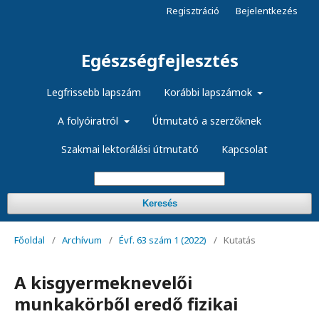
Regisztráció
Bejelentkezés
Egészségfejlesztés
Legfrissebb lapszám
Korábbi lapszámok
A folyóiratról
Útmutató a szerzőknek
Szakmai lektorálási útmutató
Kapcsolat
Keresés
Főoldal
/
Archívum
/
Évf. 63 szám 1 (2022)
/
Kutatás
A kisgyermeknevelői
munkakörből eredő fizikai