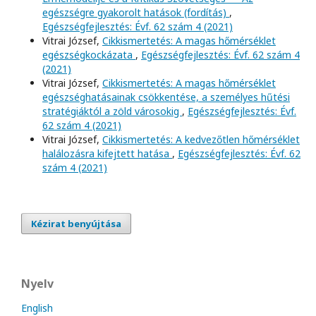
egészségre gyakorolt hatások (fordítás)
,
Egészségfejlesztés: Évf. 62 szám 4 (2021)
Vitrai József,
Cikkismertetés: A magas hőmérséklet
egészségkockázata
,
Egészségfejlesztés: Évf. 62 szám 4
(2021)
Vitrai József,
Cikkismertetés: A magas hőmérséklet
egészséghatásainak csökkentése, a személyes hűtési
stratégiáktól a zöld városokig
,
Egészségfejlesztés: Évf.
62 szám 4 (2021)
Vitrai József,
Cikkismertetés: A kedvezőtlen hőmérséklet
halálozásra kifejtett hatása
,
Egészségfejlesztés: Évf. 62
szám 4 (2021)
Kézirat benyújtása
Nyelv
English