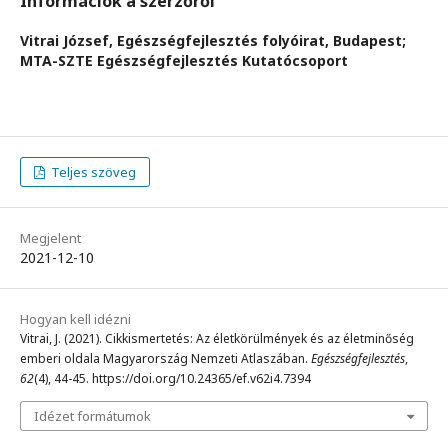
Információk a szerzőről
Vitrai József,
Egészségfejlesztés folyóirat, Budapest;
MTA-SZTE Egészségfejlesztés Kutatócsoport
Teljes szöveg
Megjelent
2021-12-10
Hogyan kell idézni
Vitrai, J. (2021). Cikkismertetés: Az életkörülmények és az életminőség
emberi oldala Magyarország Nemzeti Atlaszában.
Egészségfejlesztés
,
62
(4), 44-45. https://doi.org/10.24365/ef.v62i4.7394
Idézet formátumok