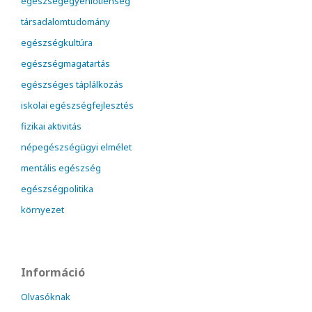
egészségegyenlőtlenség
társadalomtudomány
egészségkultúra
egészségmagatartás
egészséges táplálkozás
iskolai egészségfejlesztés
fizikai aktivitás
népegészségügyi elmélet
mentális egészség
egészségpolitika
környezet
Információ
Olvasóknak