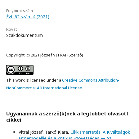
Folyóirat szám
Évf. 62 szám 4 (2021)
Rovat
Szakdokumentum
Copyright (c) 2021 József VITRAI (Szerző)
This work is licensed under a
Creative Commons Attribution-
NonCommercial 4.0 International License
.
Ugyanannak a szerző(k)nek a legtöbbet olvasott
cikkei
Vitrai József, Tarkó Klára,
Cikkismertetés: A Kiváltságok
Érmemodellje és a Kritikus Szövetséges — Az