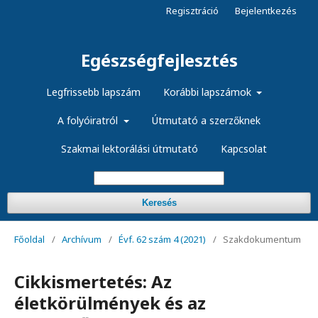
Regisztráció
Bejelentkezés
Egészségfejlesztés
Legfrissebb lapszám
Korábbi lapszámok
A folyóiratról
Útmutató a szerzőknek
Szakmai lektorálási útmutató
Kapcsolat
Keresés
Főoldal
/
Archívum
/
Évf. 62 szám 4 (2021)
/
Szakdokumentum
Cikkismertetés: Az
életkörülmények és az