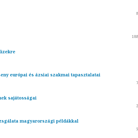
188
tüzekre
ny európai és ázsiai szakmai tapasztalatai
nek sajátosságai
izsgálata magyarországi példákkal