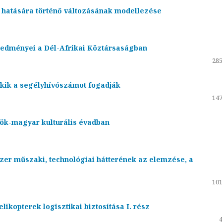
 hatására történő változásának modellezése
redményei a Dél-Afrikai Köztársaságban
285
akik a segélyhívószámot fogadják
147
rök-magyar kulturális évadban
zer műszaki, technológiai hátterének az elemzése, a
101
ikopterek logisztikai biztosítása I. rész