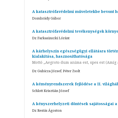
A katasztrófavédelmi műveletekbe bevont hel
Dombrády Gábor
A katasztrófavédelmi tevékenységek körny
Dr. Farkasinszki Lóránt
A kárhelyszín egészségügyi ellátásra történ
kialakítása, hasznosíthatósága
Mottó „Aegroto dum anima est, spes est (Amíg 
Dr. Gubicza József, Péter Zsolt
A kéményrendszerek fejlődése a II. világhá
Schlott Krisztián József
A kényszerhelyzeti döntések sajátosságai a 
Dr. Restás Ágoston