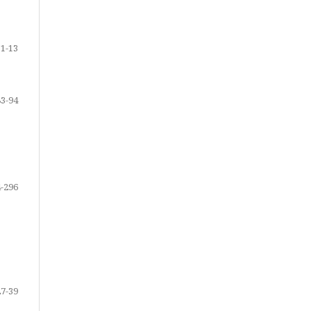
1-13
83-94
-296
27-39