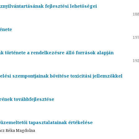
znyilvántartásának fejlesztési lehetőségei
188
ténete
197
k története a rendelkezésre álló források alapján
192
kelési szempontjainak bővítése toxicitási jellemzőkkel
rének továbbfejlesztése
üzemeltetői tapasztalatainak értékelése
Rácz Réka Magdolna