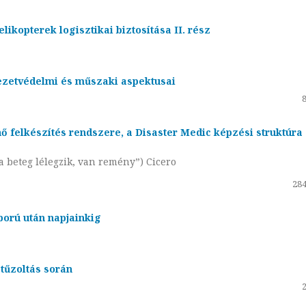
ikopterek logisztikai biztosítása II. rész
ezetvédelmi és műszaki aspektusai
ő felkészítés rendszere, a Disaster Medic képzési struktúra
a beteg lélegzik, van remény”) Cicero
284
ború után napjainkig
tűzoltás során