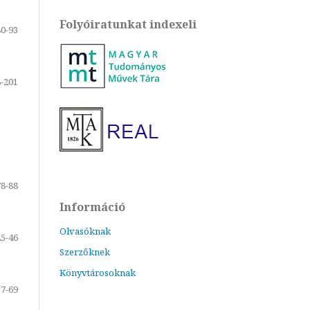
Folyóiratunkat indexeli
80-93
-201
78-88
Információ
Olvasóknak
25-46
Szerzőknek
Könyvtárosoknak
57-69