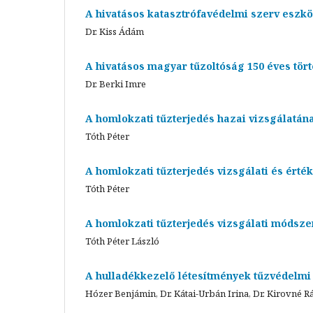
A hivatásos katasztrófavédelmi szerv eszkö
Dr. Kiss Ádám
A hivatásos magyar tűzoltóság 150 éves tör
Dr. Berki Imre
A homlokzati tűzterjedés hazai vizsgálatána
Tóth Péter
A homlokzati tűzterjedés vizsgálati és érté
Tóth Péter
A homlokzati tűzterjedés vizsgálati módsze
Tóth Péter László
A hulladékkezelő létesítmények tűzvédelmi 
Hózer Benjámin, Dr. Kátai-Urbán Irina, Dr. Kirovné 