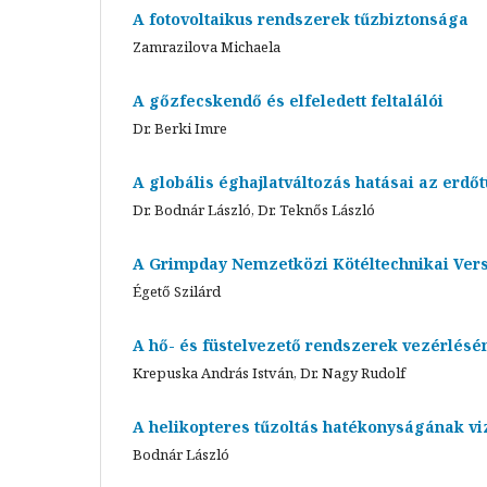
A fotovoltaikus rendszerek tűzbiztonsága
Zamrazilova Michaela
A gőzfecskendő és elfeledett feltalálói
Dr. Berki Imre
A globális éghajlatváltozás hatásai az erdő
Dr. Bodnár László, Dr. Teknős László
A Grimpday Nemzetközi Kötéltechnikai Verse
Égető Szilárd
A hő- és füstelvezető rendszerek vezérlésé
Krepuska András István, Dr. Nagy Rudolf
A helikopteres tűzoltás hatékonyságának v
Bodnár László