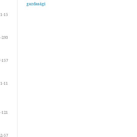
gazdasági
1-15
-293
-157
1-11
-121
42-57